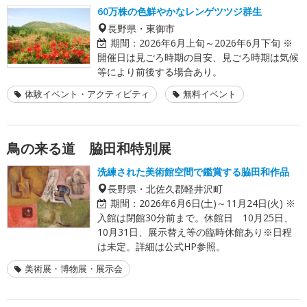
60万株の色鮮やかなレンゲツツジ群生
長野県・東御市
期間：
2026年6月上旬～2026年6月下旬 ※
開催日は見ごろ時期の目安、見ごろ時期は気候
等により前後する場合あり。
体験イベント・アクティビティ
無料イベント
鳥の来る道 脇田和特別展
洗練された美術館空間で鑑賞する脇田和作品
長野県・北佐久郡軽井沢町
期間：
2026年6月6日(土)～11月24日(火) ※
入館は閉館30分前まで。休館日 10月25日、
10月31日、展示替え等の臨時休館あり※日程
は未定。詳細は公式HP参照。
美術展・博物展・展示会