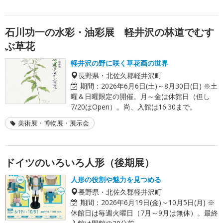
石川功一の水彩・油彩展 軽井沢の林道でむす
ぶ草花
軽井沢の野に咲く草花画の世界
長野県・北佐久郡軽井沢町
期間：
2026年6月6日(土)～8月30日(日) ※土
曜＆日曜限定の開催。月～金は休館日（但し
7/20はOpen）。尚、入館は16:30まで。
美術展・博物展・展示会
ドイツのいろいろ人形（後期展）
人形の役割や魅力を見つめる
長野県・北佐久郡軽井沢町
期間：
2026年6月19日(金)～10月5日(月) ※
休館日は毎週火曜日（7月～9月は無休）。最終