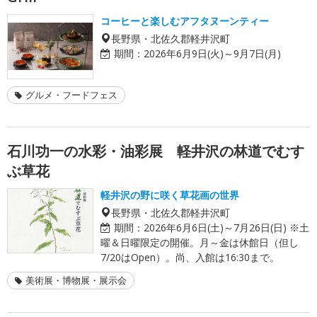
コーヒーと楽しむアフタヌーンティー
長野県・北佐久郡軽井沢町
期間：
2026年6月9日(火)～9月7日(月)
グルメ・フードフェス
石川功一の水彩・油彩展 軽井沢の林道でむす
ぶ草花
軽井沢の野に咲く草花画の世界
長野県・北佐久郡軽井沢町
期間：
2026年6月6日(土)～7月26日(日) ※土
曜＆日曜限定の開催。月～金は休館日（但し
7/20はOpen）。尚、入館は16:30まで。
美術展・博物展・展示会