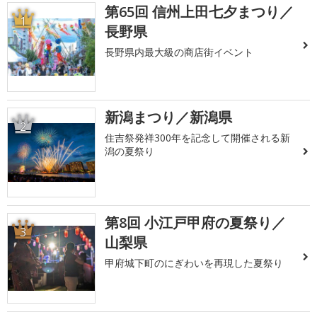
第65回 信州上田七夕まつり／
1
長野県
長野県内最大級の商店街イベント
新潟まつり／新潟県
2
住吉祭発祥300年を記念して開催される新
潟の夏祭り
第8回 小江戸甲府の夏祭り／
3
山梨県
甲府城下町のにぎわいを再現した夏祭り