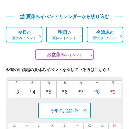
夏休みイベントカレンダーから絞り込む
今日
明日
今週末
の
の
の
夏休みイベント
夏休みイベント
夏休みイベント
お盆休み
の
イベント
今週の甲信越の夏休みイベントを探している方はこちら！
月
火
水
木
金
土
日
8/
8/
8/
8/
8/
8/
8/
3
4
5
6
7
8
9
今年のお盆休み
土
日
月
火
水
木
金
土
日