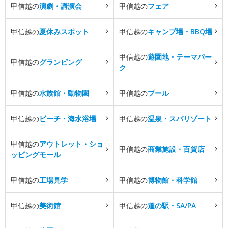
甲信越の
演劇・講演会
甲信越の
フェア
甲信越の
夏休みスポット
甲信越の
キャンプ場・BBQ場
甲信越の
遊園地・テーマパー
甲信越の
グランピング
ク
甲信越の
水族館・動物園
甲信越の
プール
甲信越の
ビーチ・海水浴場
甲信越の
温泉・スパリゾート
甲信越の
アウトレット・ショ
甲信越の
商業施設・百貨店
ッピングモール
甲信越の
工場見学
甲信越の
博物館・科学館
甲信越の
美術館
甲信越の
道の駅・SA/PA