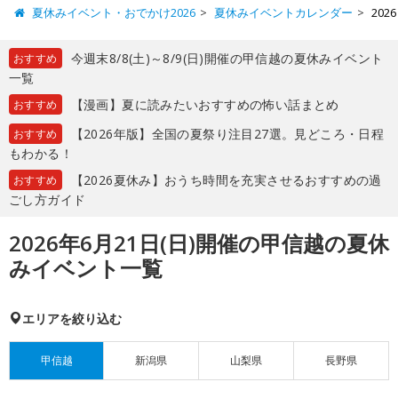
夏休みイベント・おでかけ2026
夏休みイベントカレンダー
20
今週末8/8(土)～8/9(日)開催の甲信越の夏休みイベント
おすすめ
一覧
【漫画】夏に読みたいおすすめの怖い話まとめ
おすすめ
【2026年版】全国の夏祭り注目27選。見どころ・日程
おすすめ
もわかる！
【2026夏休み】おうち時間を充実させるおすすめの過
おすすめ
ごし方ガイド
2026年6月21日(日)開催の甲信越の夏休
みイベント一覧
エリアを絞り込む
甲信越
新潟県
山梨県
長野県