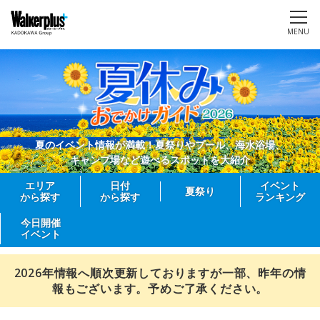
MENU
夏のイベント情報が満載！夏祭りやプール、海水浴場、
キャンプ場など遊べるスポットを大紹介
エリア
日付
イベント
夏祭り
から探す
から探す
ランキング
今日開催
イベント
2026年情報へ順次更新しておりますが一部、昨年の情
報もございます。予めご了承ください。