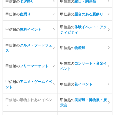
甲信越の
七夕祭り
甲信越の
縁日・納涼祭
甲信越の
盆踊り
甲信越の
屋台のある夏祭り
甲信越の
体験イベント・アク
甲信越の
無料イベント
ティビティ
甲信越の
グルメ・フードフェ
甲信越の
物産展
ス
甲信越の
コンサート・音楽イ
甲信越の
フリーマーケット
ベント
甲信越の
アニメ・ゲームイベ
甲信越の
花イベント
ント
甲信越の
動物ふれあいイベン
甲信越の
美術展・博物展・展
ト
示会