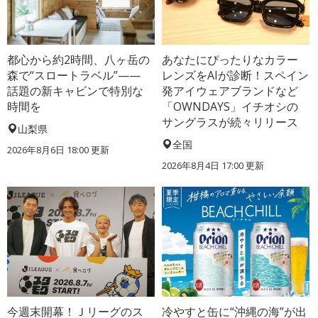
都心から約2時間、八ヶ岳の
あなたにぴったりなカラー
森で“スロートラベル”——
レンズをAIが診断！スペイン
話題の新キャビンで特別な
発アイウェアブランドなど
時間を
「OWNDAYS」イチオシの
サングラスが続々リリース
山梨県
全国
2026年8月6日 18:00
更新
2026年8月4日 17:00
更新
今週末開幕！Ｊリーグのス
冷やすと缶に“沖縄の海”が出