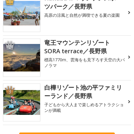
1
ツパーク／長野県
高原の涼風と自然が満喫できる夏の楽園
竜王マウンテンリゾート
2
SORA terrace／長野県
標高1770m、雲海をも見下ろす天空の大パ
ノラマ
白樺リゾート池の平ファミリ
3
ーランド／長野県
子どもから大人まで楽しめるアトラクショ
ンが満載