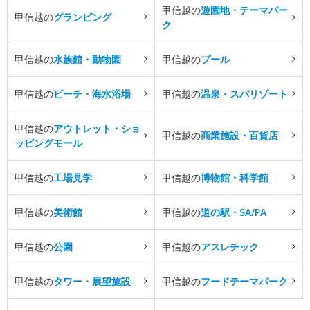
甲信越の
遊園地・テーマパー
甲信越の
グランピング
ク
甲信越の
水族館・動物園
甲信越の
プール
甲信越の
ビーチ・海水浴場
甲信越の
温泉・スパリゾート
甲信越の
アウトレット・ショ
甲信越の
商業施設・百貨店
ッピングモール
甲信越の
工場見学
甲信越の
博物館・科学館
甲信越の
美術館
甲信越の
道の駅・SA/PA
甲信越の
公園
甲信越の
アスレチック
甲信越の
タワー・展望施設
甲信越の
フードテーマパーク