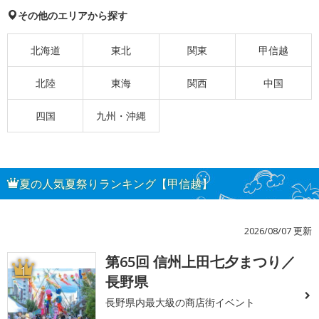
その他のエリアから探す
北海道
東北
関東
甲信越
北陸
東海
関西
中国
四国
九州・沖縄
夏の人気夏祭りランキング【甲信越】
2026/08/07 更新
第65回 信州上田七夕まつり／
1
長野県
長野県内最大級の商店街イベント