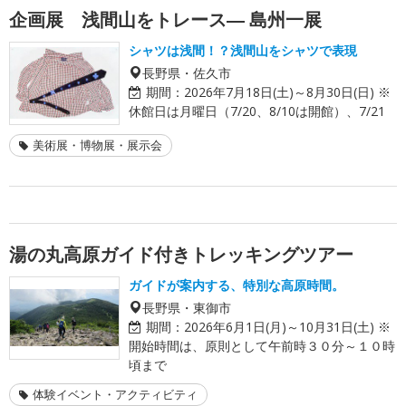
企画展 浅間山をトレース― 島州一展
シャツは浅間！？浅間山をシャツで表現
長野県・佐久市
期間：
2026年7月18日(土)～8月30日(日) ※
休館日は月曜日（7/20、8/10は開館）、7/21
美術展・博物展・展示会
湯の丸高原ガイド付きトレッキングツアー
ガイドが案内する、特別な高原時間。
長野県・東御市
期間：
2026年6月1日(月)～10月31日(土) ※
開始時間は、原則として午前時３０分～１０時
頃まで
体験イベント・アクティビティ