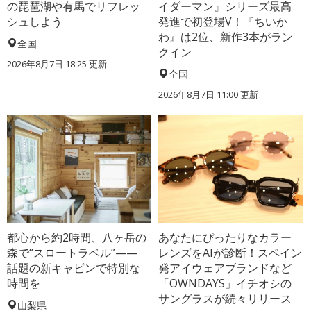
の琵琶湖や有馬でリフレッ
イダーマン』シリーズ最高
シュしよう
発進で初登場V！『ちいか
わ』は2位、新作3本がラン
全国
クイン
2026年8月7日 18:25
更新
全国
2026年8月7日 11:00
更新
都心から約2時間、八ヶ岳の
あなたにぴったりなカラー
森で“スロートラベル”——
レンズをAIが診断！スペイン
話題の新キャビンで特別な
発アイウェアブランドなど
時間を
「OWNDAYS」イチオシの
サングラスが続々リリース
山梨県