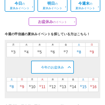
今日
明日
今週末
の
の
の
夏休みイベント
夏休みイベント
夏休みイベント
お盆休み
の
イベント
今週の甲信越の夏休みイベントを探している方はこちら！
月
火
水
木
金
土
日
8/
8/
8/
8/
8/
8/
8/
3
4
5
6
7
8
9
今年のお盆休み
土
日
月
火
水
木
金
土
日
8/
8/
8/
8/
8/
8/
8/
8/
8/
8
9
10
11
12
13
14
15
16