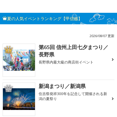
夏の人気イベントランキング【甲信越】
2026/08/07 更新
第65回 信州上田七夕まつり／
1
長野県
長野県内最大級の商店街イベント
新潟まつり／新潟県
2
住吉祭発祥300年を記念して開催される新
潟の夏祭り