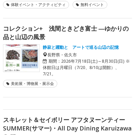
体験イベント・アクティビティ
無料イベント
コレクション+ 浅間ときどき富士 ―ゆかりの
品と山辺の風景
静寂と躍動と アートで巡る山辺の記憶
長野県・佐久市
期間：
2026年7月18日(土)～8月30日(日) ※
休館日は月曜日（7/20、8/10は開館）、
7/21。
美術展・博物展・展示会
スキレット＆セイボリー アフタヌーンティー
SUMMER(サマー)・All Day Dining Karuizawa