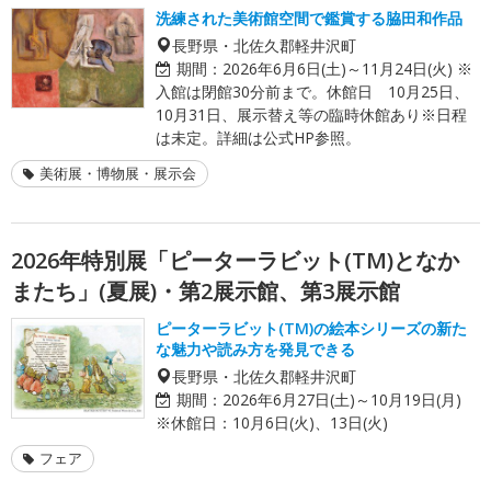
洗練された美術館空間で鑑賞する脇田和作品
長野県・北佐久郡軽井沢町
期間：
2026年6月6日(土)～11月24日(火) ※
入館は閉館30分前まで。休館日 10月25日、
10月31日、展示替え等の臨時休館あり※日程
は未定。詳細は公式HP参照。
美術展・博物展・展示会
2026年特別展「ピーターラビット(TM)となか
またち」(夏展)・第2展示館、第3展示館
ピーターラビット(TM)の絵本シリーズの新た
な魅力や読み方を発見できる
長野県・北佐久郡軽井沢町
期間：
2026年6月27日(土)～10月19日(月)
※休館日：10月6日(火)、13日(火)
フェア