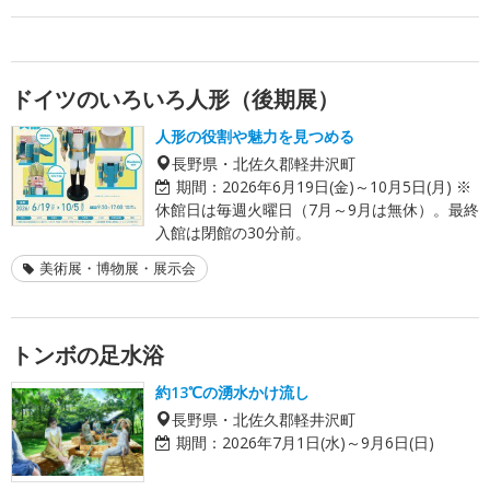
ドイツのいろいろ人形（後期展）
人形の役割や魅力を見つめる
長野県・北佐久郡軽井沢町
期間：
2026年6月19日(金)～10月5日(月) ※
休館日は毎週火曜日（7月～9月は無休）。最終
入館は閉館の30分前。
美術展・博物展・展示会
トンボの足水浴
約13℃の湧水かけ流し
長野県・北佐久郡軽井沢町
期間：
2026年7月1日(水)～9月6日(日)