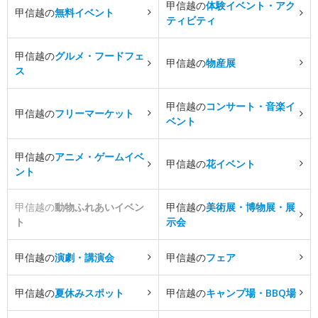
甲信越の
体験イベント・アク
甲信越の
無料イベント
ティビティ
甲信越の
グルメ・フードフェ
甲信越の
物産展
ス
甲信越の
コンサート・音楽イ
甲信越の
フリーマーケット
ベント
甲信越の
アニメ・ゲームイベ
甲信越の
花イベント
ント
甲信越の
動物ふれあいイベン
甲信越の
美術展・博物展・展
ト
示会
甲信越の
演劇・講演会
甲信越の
フェア
甲信越の
夏休みスポット
甲信越の
キャンプ場・BBQ場