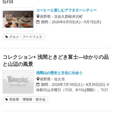
Grill
コーヒーと楽しむアフタヌーンティー
長野県・北佐久郡軽井沢町
期間：
2026年6月9日(火)～9月7日(月)
グルメ・フードフェス
コレクション+ 浅間ときどき富士―ゆかりの品
と山辺の風景
浅間山の歴史と文化に出会う
長野県・佐久市
期間：
2026年7月18日(土)～8月30日(日) ※
休館日は月曜日（7/20、8/10は開館）、7/21
美術展・博物展・展示会