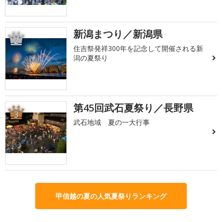
新潟まつり／新潟県
2
住吉祭発祥300年を記念して開催される新
潟の夏祭り
第45回武石夏祭り／長野県
3
武石地域 夏の一大行事
甲信越の夏の人気夏祭りランキング