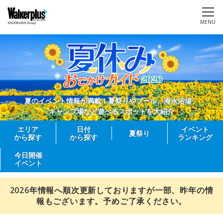
MENU
夏のイベント情報が満載！夏祭りやプール、海水浴場、
キャンプ場など遊べるスポットを大紹介
エリア
日付
イベント
夏祭り
から探す
から探す
ランキング
今日開催
イベント
2026年情報へ順次更新しておりますが一部、昨年の情
報もございます。予めご了承ください。