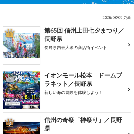
2026/08/09 更新
第65回 信州上田七夕まつり／
1
長野県
長野県内最大級の商店街イベント
イオンモール松本 ドームプ
2
ラネット／長野県
新しい海の冒険を体験しよう！
信州の奇祭「榊祭り」／長野
3
県