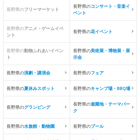
長野県の
コンサート・音楽イ
長野県の
フリーマーケット
ベント
長野県の
アニメ・ゲームイベ
長野県の
花イベント
ント
長野県の
動物ふれあいイベン
長野県の
美術展・博物展・展
ト
示会
長野県の
演劇・講演会
長野県の
フェア
長野県の
夏休みスポット
長野県の
キャンプ場・BBQ場
長野県の
遊園地・テーマパー
長野県の
グランピング
ク
長野県の
水族館・動物園
長野県の
プール