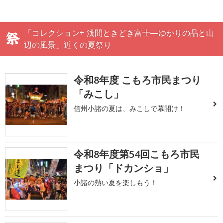
「コレクション+ 浅間ときどき富士―ゆかりの品と山
辺の風景」近くの夏祭り
令和8年度 こもろ市民まつり
「みこし」
信州小諸の夏は、みこしで幕開け！
令和8年度第54回こもろ市民
まつり「ドカンショ」
小諸の熱い夏を楽しもう！