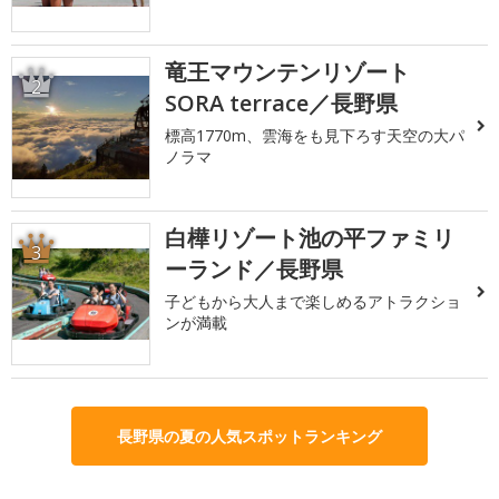
竜王マウンテンリゾート
2
SORA terrace／長野県
標高1770m、雲海をも見下ろす天空の大パ
ノラマ
白樺リゾート池の平ファミリ
3
ーランド／長野県
子どもから大人まで楽しめるアトラクショ
ンが満載
長野県の夏の人気スポットランキング