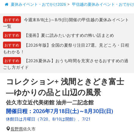
夏休みイベント・おでかけ2026
甲信越の夏休みイベント・おでか
今週末8/8(土)～8/9(日)開催の甲信越の夏休みイベント
おすすめ
一覧
【漫画】夏に読みたいおすすめの怖い話まとめ
おすすめ
【2026年版】全国の夏祭り注目27選。見どころ・日程
おすすめ
もわかる！
【2026夏休み】おうち時間を充実させるおすすめの過
おすすめ
ごし方ガイド
コレクション+ 浅間ときどき富士
―ゆかりの品と山辺の風景
佐久市立近代美術館 油井一二記念館
開催日程：
2026年7月18日(土)～8月30日(日)
休館日は月曜日（7/20、8/10は開館）、7/21
長野県
佐久市