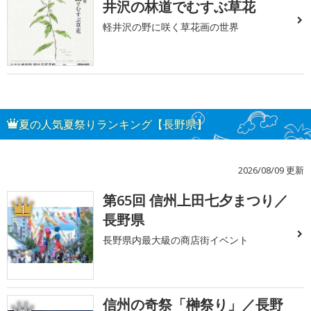
井沢の林道でむすぶ草花
軽井沢の野に咲く草花画の世界
夏の人気夏祭りランキング【長野県】
2026/08/09 更新
第65回 信州上田七夕まつり／
1
長野県
長野県内最大級の商店街イベント
信州の奇祭「榊祭り」／長野