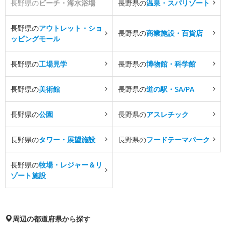
長野県の
ビーチ・海水浴場
長野県の
温泉・スパリゾート
長野県の
アウトレット・ショ
長野県の
商業施設・百貨店
ッピングモール
長野県の
工場見学
長野県の
博物館・科学館
長野県の
美術館
長野県の
道の駅・SA/PA
長野県の
公園
長野県の
アスレチック
長野県の
タワー・展望施設
長野県の
フードテーマパーク
長野県の
牧場・レジャー＆リ
ゾート施設
周辺の都道府県から探す