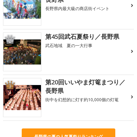
長野県内最大級の商店街イベント
第45回武石夏祭り／長野県
2
武石地域 夏の一大行事
第20回いいやま灯篭まつり／
3
長野県
街中を幻想的に灯す約10,000個の灯篭
長野県の夏の人気夏祭りランキング