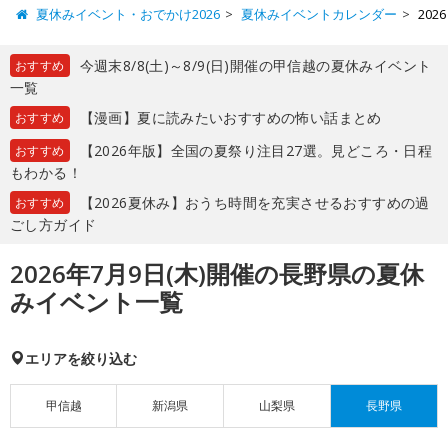
夏休みイベント・おでかけ2026
夏休みイベントカレンダー
20
今週末8/8(土)～8/9(日)開催の甲信越の夏休みイベント
おすすめ
一覧
【漫画】夏に読みたいおすすめの怖い話まとめ
おすすめ
【2026年版】全国の夏祭り注目27選。見どころ・日程
おすすめ
もわかる！
【2026夏休み】おうち時間を充実させるおすすめの過
おすすめ
ごし方ガイド
2026年7月9日(木)開催の長野県の夏休
みイベント一覧
エリアを絞り込む
甲信越
新潟県
山梨県
長野県