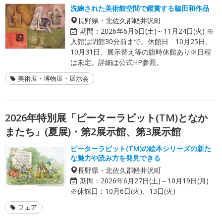
洗練された美術館空間で鑑賞する脇田和作品
長野県・北佐久郡軽井沢町
期間：
2026年6月6日(土)～11月24日(火) ※
入館は閉館30分前まで。休館日 10月25日、
10月31日、展示替え等の臨時休館あり※日程
は未定。詳細は公式HP参照。
美術展・博物展・展示会
2026年特別展「ピーターラビット(TM)となか
またち」(夏展)・第2展示館、第3展示館
ピーターラビット(TM)の絵本シリーズの新た
な魅力や読み方を発見できる
長野県・北佐久郡軽井沢町
期間：
2026年6月27日(土)～10月19日(月)
※休館日：10月6日(火)、13日(火)
フェア