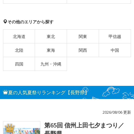
その他のエリアから探す
北海道
東北
関東
甲信越
北陸
東海
関西
中国
四国
九州・沖縄
夏の人気夏祭りランキング【長野県】
2026/08/06 更新
第65回 信州上田七夕まつり／
1
長野県