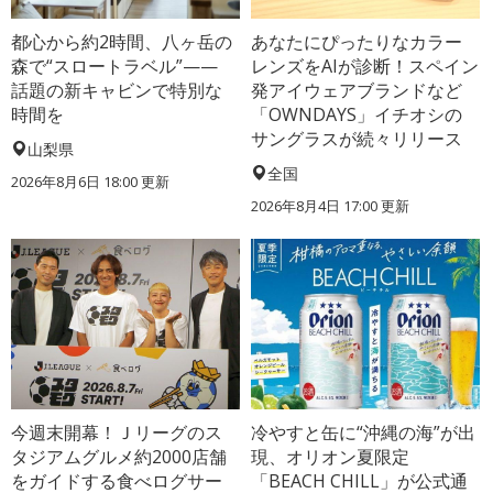
都心から約2時間、八ヶ岳の
あなたにぴったりなカラー
森で“スロートラベル”——
レンズをAIが診断！スペイン
話題の新キャビンで特別な
発アイウェアブランドなど
時間を
「OWNDAYS」イチオシの
サングラスが続々リリース
山梨県
全国
2026年8月6日 18:00
更新
2026年8月4日 17:00
更新
今週末開幕！Ｊリーグのス
冷やすと缶に“沖縄の海”が出
タジアムグルメ約2000店舗
現、オリオン夏限定
をガイドする食べログサー
「BEACH CHILL」が公式通