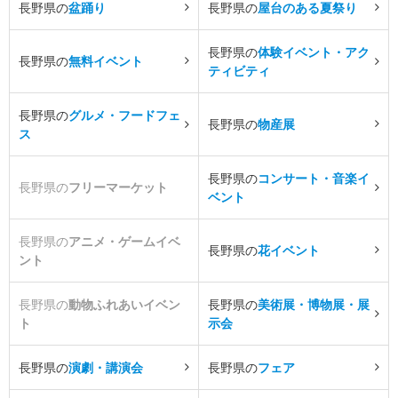
長野県の
盆踊り
長野県の
屋台のある夏祭り
長野県の
体験イベント・アク
長野県の
無料イベント
ティビティ
長野県の
グルメ・フードフェ
長野県の
物産展
ス
長野県の
コンサート・音楽イ
長野県の
フリーマーケット
ベント
長野県の
アニメ・ゲームイベ
長野県の
花イベント
ント
長野県の
動物ふれあいイベン
長野県の
美術展・博物展・展
ト
示会
長野県の
演劇・講演会
長野県の
フェア