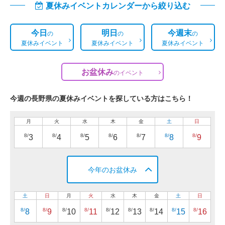
夏休みイベントカレンダーから絞り込む
今日
明日
今週末
の
の
の
夏休みイベント
夏休みイベント
夏休みイベント
お盆休み
の
イベント
今週の長野県の夏休みイベントを探している方はこちら！
月
火
水
木
金
土
日
8/
8/
8/
8/
8/
8/
8/
3
4
5
6
7
8
9
今年のお盆休み
土
日
月
火
水
木
金
土
日
8/
8/
8/
8/
8/
8/
8/
8/
8/
8
9
10
11
12
13
14
15
16