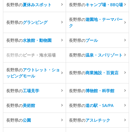
長野県の
夏休みスポット
長野県の
キャンプ場・BBQ場
長野県の
遊園地・テーマパー
長野県の
グランピング
ク
長野県の
水族館・動物園
長野県の
プール
長野県の
ビーチ・海水浴場
長野県の
温泉・スパリゾート
長野県の
アウトレット・ショ
長野県の
商業施設・百貨店
ッピングモール
長野県の
工場見学
長野県の
博物館・科学館
長野県の
美術館
長野県の
道の駅・SA/PA
長野県の
公園
長野県の
アスレチック