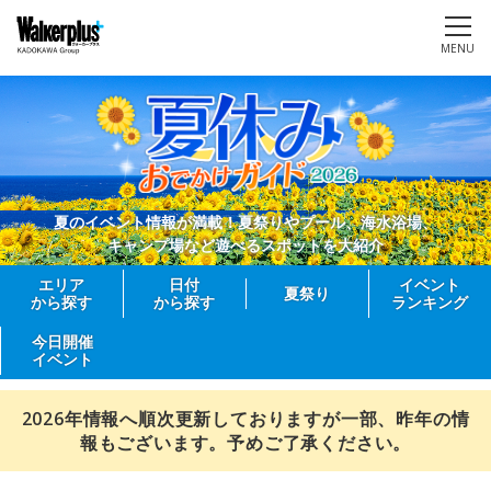
MENU
夏のイベント情報が満載！夏祭りやプール、海水浴場、
キャンプ場など遊べるスポットを大紹介
エリア
日付
イベント
夏祭り
から探す
から探す
ランキング
今日開催
イベント
2026年情報へ順次更新しておりますが一部、昨年の情
報もございます。予めご了承ください。