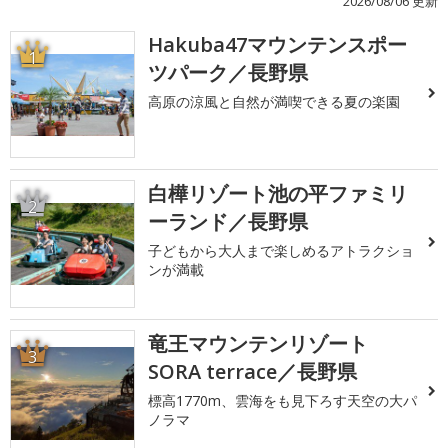
2026/08/06 更新
Hakuba47マウンテンスポー
1
ツパーク／長野県
高原の涼風と自然が満喫できる夏の楽園
白樺リゾート池の平ファミリ
2
ーランド／長野県
子どもから大人まで楽しめるアトラクショ
ンが満載
竜王マウンテンリゾート
3
SORA terrace／長野県
標高1770m、雲海をも見下ろす天空の大パ
ノラマ