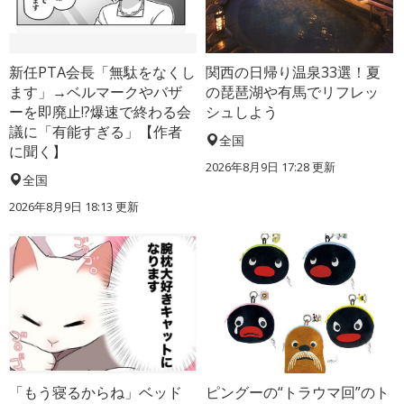
新任PTA会長「無駄をなくし
関西の日帰り温泉33選！夏
ます」→ベルマークやバザ
の琵琶湖や有馬でリフレッ
ーを即廃止!?爆速で終わる会
シュしよう
議に「有能すぎる」【作者
全国
に聞く】
2026年8月9日 17:28
更新
全国
2026年8月9日 18:13
更新
「もう寝るからね」ベッド
ピングーの“トラウマ回”のト