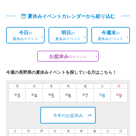
夏休みイベントカレンダーから絞り込む
今日
明日
今週末
の
の
の
夏休みイベント
夏休みイベント
夏休みイベント
お盆休み
の
イベント
今週の長野県の夏休みイベントを探している方はこちら！
月
火
水
木
金
土
日
8/
8/
8/
8/
8/
8/
8/
3
4
5
6
7
8
9
今年のお盆休み
土
日
月
火
水
木
金
土
日