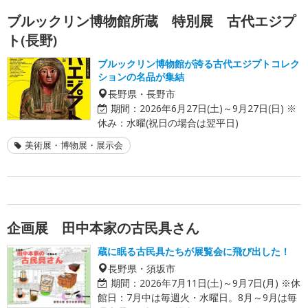
ブルックリン博物館所蔵 特別展 古代エジプ
ト(長野)
ブルックリン博物館が誇る古代エジプトコレク
ションの名品が集結
長野県・長野市
期間：
2026年6月27日(土)～9月27日(日) ※
休み：水曜(祝日の場合は翌平日)
美術展・博物展・展示会
企画展 田中本家の古民具さん
蔵に眠る古民具たちが展覧会に飛び出した！
長野県・須坂市
期間：
2026年7月11日(土)～9月7日(月) ※休
館日：7月中は毎週火・水曜日。8月～9月は毎