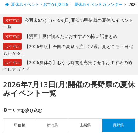
夏休みイベント・おでかけ2026
夏休みイベントカレンダー
20
今週末8/8(土)～8/9(日)開催の甲信越の夏休みイベント
おすすめ
一覧
【漫画】夏に読みたいおすすめの怖い話まとめ
おすすめ
【2026年版】全国の夏祭り注目27選。見どころ・日程
おすすめ
もわかる！
【2026夏休み】おうち時間を充実させるおすすめの過
おすすめ
ごし方ガイド
2026年7月13日(月)開催の長野県の夏休
みイベント一覧
エリアを絞り込む
甲信越
新潟県
山梨県
長野県