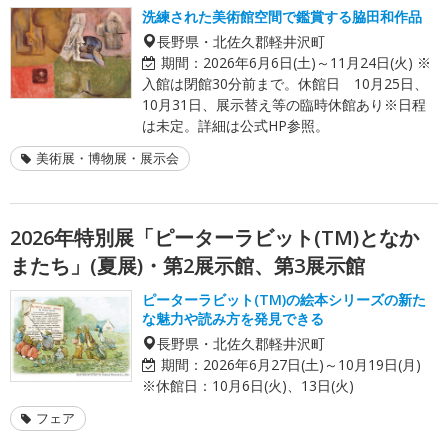
洗練された美術館空間で鑑賞する脇田和作品
長野県・北佐久郡軽井沢町
期間：
2026年6月6日(土)～11月24日(火) ※
入館は閉館30分前まで。休館日 10月25日、
10月31日、展示替え等の臨時休館あり※日程
は未定。詳細は公式HP参照。
美術展・博物展・展示会
2026年特別展「ピーターラビット(TM)となか
またち」(夏展)・第2展示館、第3展示館
ピーターラビット(TM)の絵本シリーズの新た
な魅力や読み方を発見できる
長野県・北佐久郡軽井沢町
期間：
2026年6月27日(土)～10月19日(月)
※休館日：10月6日(火)、13日(火)
フェア