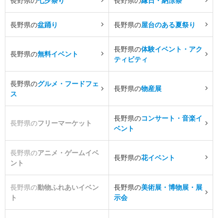
長野県の
七夕祭り
長野県の
縁日・納涼祭
長野県の
盆踊り
長野県の
屋台のある夏祭り
長野県の
体験イベント・アク
長野県の
無料イベント
ティビティ
長野県の
グルメ・フードフェ
長野県の
物産展
ス
長野県の
コンサート・音楽イ
長野県の
フリーマーケット
ベント
長野県の
アニメ・ゲームイベ
長野県の
花イベント
ント
長野県の
動物ふれあいイベン
長野県の
美術展・博物展・展
ト
示会