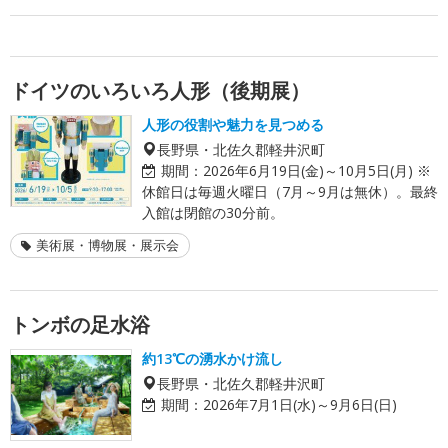
ドイツのいろいろ人形（後期展）
人形の役割や魅力を見つめる
長野県・北佐久郡軽井沢町
期間：
2026年6月19日(金)～10月5日(月) ※
休館日は毎週火曜日（7月～9月は無休）。最終
入館は閉館の30分前。
美術展・博物展・展示会
トンボの足水浴
約13℃の湧水かけ流し
長野県・北佐久郡軽井沢町
期間：
2026年7月1日(水)～9月6日(日)