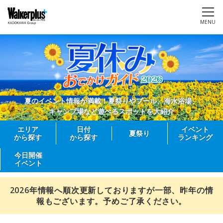
MENU
夏のイベント情報が満載！夏祭りやプール、海水浴場、
キャンプ場など遊べるスポットを大紹介
エリア
日付
イベント
夏祭り
から探す
から探す
ランキング
今日開催
イベント
2026年情報へ順次更新しておりますが一部、昨年の情
報もございます。予めご了承ください。