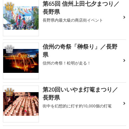
第65回 信州上田七夕まつり／
1
長野県
長野県内最大級の商店街イベント
信州の奇祭「榊祭り」／長野
2
県
信州の奇祭！松明が走る！
第20回いいやま灯篭まつり／
3
長野県
街中を幻想的に灯す約10,000個の灯篭