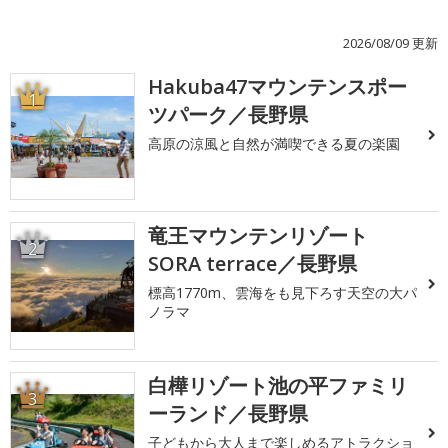
2026/08/09 更新
Hakuba47マウンテンスポー
1
ツパーク／長野県
高原の涼風と自然が満喫できる夏の楽園
竜王マウンテンリゾート
2
SORA terrace／長野県
標高1770m、雲海をも見下ろす天空の大パ
ノラマ
白樺リゾート池の平ファミリ
3
ーランド／長野県
子どもから大人まで楽しめるアトラクショ