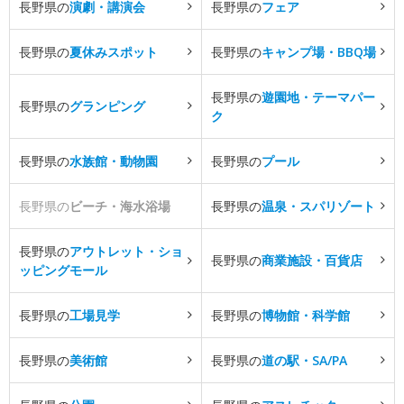
長野県の
演劇・講演会
長野県の
フェア
長野県の
夏休みスポット
長野県の
キャンプ場・BBQ場
長野県の
遊園地・テーマパー
長野県の
グランピング
ク
長野県の
水族館・動物園
長野県の
プール
長野県の
ビーチ・海水浴場
長野県の
温泉・スパリゾート
長野県の
アウトレット・ショ
長野県の
商業施設・百貨店
ッピングモール
長野県の
工場見学
長野県の
博物館・科学館
長野県の
美術館
長野県の
道の駅・SA/PA