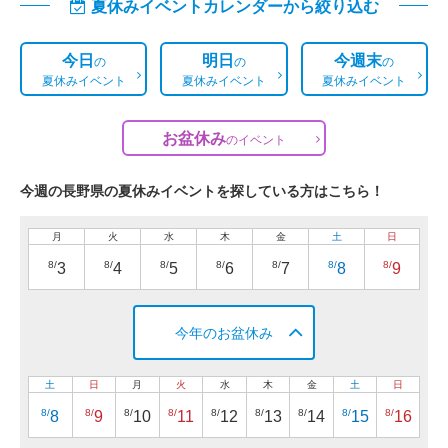
夏休みイベントカレンダーから絞り込む
今日
明日
今週末
の
の
の
夏休みイベント
夏休みイベント
夏休みイベント
お盆休み
の
イベント
今週の長野県の夏休みイベントを探している方はこちら！
月
火
水
木
金
土
日
8/
8/
8/
8/
8/
8/
8/
3
4
5
6
7
8
9
今年のお盆休み
土
日
月
火
水
木
金
土
日
8/
8/
8/
8/
8/
8/
8/
8/
8/
8
9
10
11
12
13
14
15
16