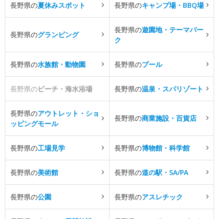
長野県の
夏休みスポット
長野県の
キャンプ場・BBQ場
長野県の
遊園地・テーマパー
長野県の
グランピング
ク
長野県の
水族館・動物園
長野県の
プール
長野県の
ビーチ・海水浴場
長野県の
温泉・スパリゾート
長野県の
アウトレット・ショ
長野県の
商業施設・百貨店
ッピングモール
長野県の
工場見学
長野県の
博物館・科学館
長野県の
美術館
長野県の
道の駅・SA/PA
長野県の
公園
長野県の
アスレチック