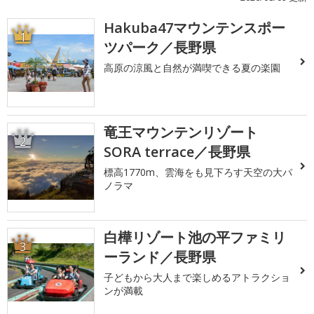
Hakuba47マウンテンスポー
1
ツパーク／長野県
高原の涼風と自然が満喫できる夏の楽園
竜王マウンテンリゾート
2
SORA terrace／長野県
標高1770m、雲海をも見下ろす天空の大パ
ノラマ
白樺リゾート池の平ファミリ
3
ーランド／長野県
子どもから大人まで楽しめるアトラクショ
ンが満載