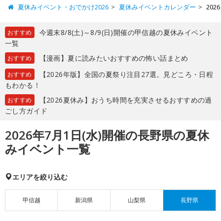
夏休みイベント・おでかけ2026
夏休みイベントカレンダー
20
今週末8/8(土)～8/9(日)開催の甲信越の夏休みイベント
おすすめ
一覧
【漫画】夏に読みたいおすすめの怖い話まとめ
おすすめ
【2026年版】全国の夏祭り注目27選。見どころ・日程
おすすめ
もわかる！
【2026夏休み】おうち時間を充実させるおすすめの過
おすすめ
ごし方ガイド
2026年7月1日(水)開催の長野県の夏休
みイベント一覧
エリアを絞り込む
甲信越
新潟県
山梨県
長野県