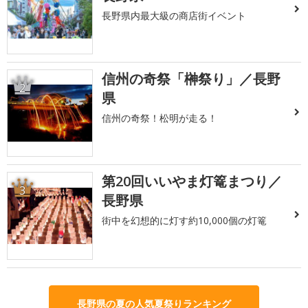
長野県内最大級の商店街イベント
信州の奇祭「榊祭り」／長野
2
県
信州の奇祭！松明が走る！
第20回いいやま灯篭まつり／
3
長野県
街中を幻想的に灯す約10,000個の灯篭
長野県の夏の人気夏祭りランキング