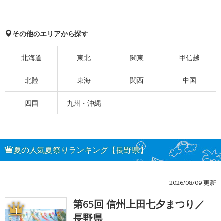
その他のエリアから探す
北海道
東北
関東
甲信越
北陸
東海
関西
中国
四国
九州・沖縄
夏の人気夏祭りランキング【長野県】
2026/08/09 更新
第65回 信州上田七夕まつり／
1
長野県