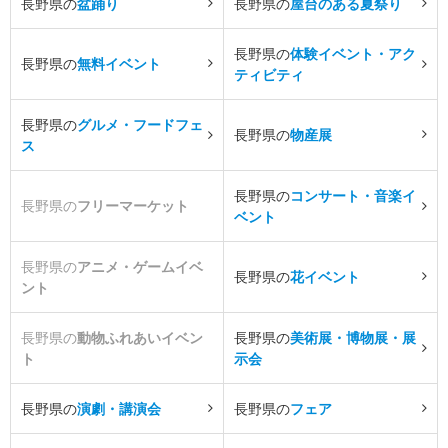
長野県の
盆踊り
長野県の
屋台のある夏祭り
長野県の
体験イベント・アク
長野県の
無料イベント
ティビティ
長野県の
グルメ・フードフェ
長野県の
物産展
ス
長野県の
コンサート・音楽イ
長野県の
フリーマーケット
ベント
長野県の
アニメ・ゲームイベ
長野県の
花イベント
ント
長野県の
動物ふれあいイベン
長野県の
美術展・博物展・展
ト
示会
長野県の
演劇・講演会
長野県の
フェア