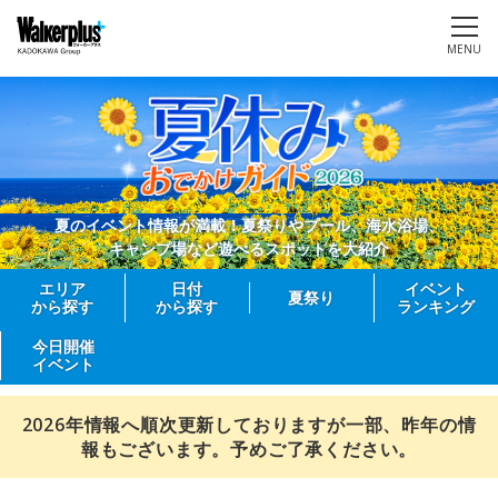
MENU
夏のイベント情報が満載！夏祭りやプール、海水浴場、
キャンプ場など遊べるスポットを大紹介
エリア
日付
イベント
夏祭り
から探す
から探す
ランキング
今日開催
イベント
2026年情報へ順次更新しておりますが一部、昨年の情
報もございます。予めご了承ください。