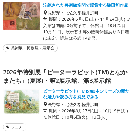
洗練された美術館空間で鑑賞する脇田和作品
長野県・北佐久郡軽井沢町
期間：
2026年6月6日(土)～11月24日(火) ※
入館は閉館30分前まで。休館日 10月25日、
10月31日、展示替え等の臨時休館あり※日程
は未定。詳細は公式HP参照。
美術展・博物展・展示会
2026年特別展「ピーターラビット(TM)となか
またち」(夏展)・第2展示館、第3展示館
ピーターラビット(TM)の絵本シリーズの新た
な魅力や読み方を発見できる
長野県・北佐久郡軽井沢町
期間：
2026年6月27日(土)～10月19日(月)
※休館日：10月6日(火)、13日(火)
フェア