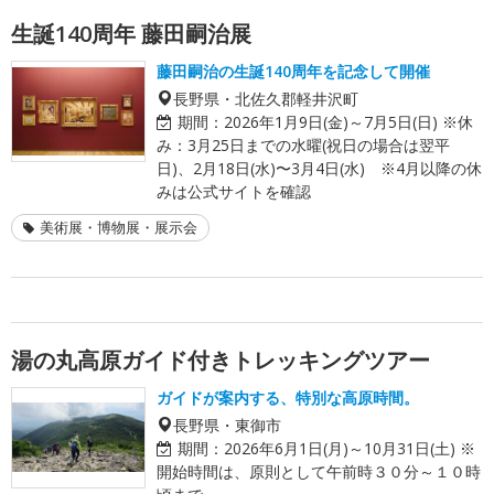
生誕140周年 藤田嗣治展
藤田嗣治の生誕140周年を記念して開催
長野県・北佐久郡軽井沢町
期間：
2026年1月9日(金)～7月5日(日) ※休
み：3月25日までの水曜(祝日の場合は翌平
日)、2月18日(水)〜3月4日(水) ※4月以降の休
みは公式サイトを確認
美術展・博物展・展示会
湯の丸高原ガイド付きトレッキングツアー
ガイドが案内する、特別な高原時間。
長野県・東御市
期間：
2026年6月1日(月)～10月31日(土) ※
開始時間は、原則として午前時３０分～１０時