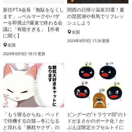
新任PTA会長「無駄をなくし
関西の日帰り温泉33選！夏
ます」→ベルマークやバザ
の琵琶湖や有馬でリフレッ
ーを即廃止!?爆速で終わる会
シュしよう
議に「有能すぎる」【作者
全国
に聞く】
2026年8月9日 17:28
更新
全国
2026年8月9日 18:13
更新
「もう寝るからね」ベッド
ピングーの“トラウマ回”のト
で待機する白猫→冬になる
ドがまさかのポーチ化！か
と現れる「腕枕ヤクザ」の
ぷえぼ限定カプセルトイに