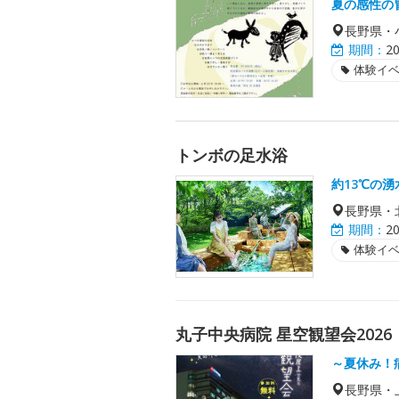
夏の感性の
長野県・
期間：
2
体験イ
トンボの足水浴
約13℃の
長野県・
期間：
2
体験イ
丸子中央病院 星空観望会2026
～夏休み！
長野県・