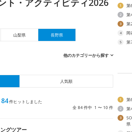
ント・アクティビティ2026
第
1
第
2
第
3
岡
4
山梨県
長野県
第
5
他のカテゴリーから探す
人気順
84
第
1
ィ
件ヒットしました
全 84 件中 1 〜 10 件
第
2
S
3
県
キングツアー