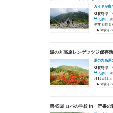
ガイドが案
長野県・
期間：
2
午前８時３
体験イ
湯の丸高原レンゲツツジ保存
湯の丸高原
長野県・
期間：
2
月12日(土
体験イ
第45回 ロバの学校 in「読書の