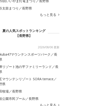
20回いいやま灯篭まつり／長野県
谷太鼓まつり／長野県
もっと見る
夏の人気スポットランキング
【長野県】
2026/08/06 更新
akuba47マウンテンスポーツパーク／長
県
樺リゾート池の平ファミリーランド／長
県
王マウンテンリゾート SORA terrace／
野県
田牧場／長野県
垣公園市民プール／長野県
もっと見る