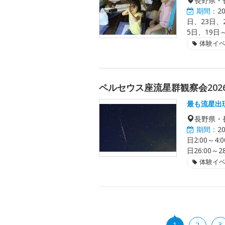
長野県・
期間：
2
日、23日、
5日、19日
体験イ
ペルセウス座流星群観察会2026
最も流星出
長野県・
期間：
2
日2:00～4:
日26:00
体験イ
1
2
3