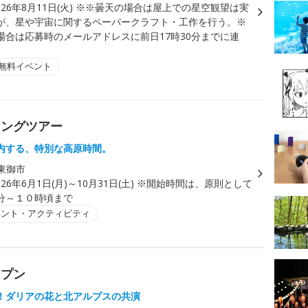
026年8月11日(火) ※※曇天の場合は屋上での星空観望は実
が、星や宇宙に関するペーパークラフト・工作を行う。※
場合は応募時のメールアドレスに前日17時30分までに連
無料イベント
キングツアー
内する、特別な高原時間。
東御市
026年6月1日(月)～10月31日(土) ※開始時間は、原則として
分～１０時頃まで
ベント・アクティビティ
ープン
！ダリアの花と北アルプスの共演