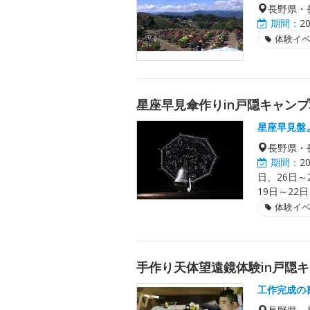
長野県・
期間：
2
体験イ
星座早見傘作りin戸隠キャン
星座早見盤
長野県・
期間：
2
日、26日～
19日～22
体験イ
手作り天体望遠鏡体験in戸隠
工作完成の