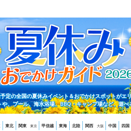
開催予定の全国の夏休みイベント＆おでかけスポットがエ
トや、プール、海水浴場、BBQ・キャンプ場など、遊べ
道
東北
関東
甲信越
東海
北陸
関西
中国
四国
東京
大阪