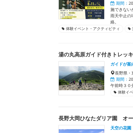
期間：
2
施できない
雨天中止の
絡。
体験イベント・アクティビティ
湯の丸高原ガイド付きトレッ
ガイドが案
長野県・
期間：
2
午前時３０
体験イ
長野大岡ひなたダリア園 オ
天空の花園