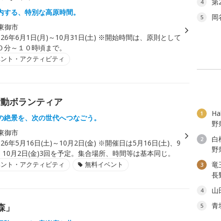
第
4
内する、特別な高原時間。
岡
5
東御市
026年6月1日(月)～10月31日(土) ※開始時間は、原則として
０分～１０時頃まで。
ベント・アクティビティ
活動ボランティア
H
1
の絶景を、次の世代へつなごう。
野
東御市
白
2
026年5月16日(土)～10月2日(金) ※開催日は5月16日(土)、9
野
)、10月2日(金)3回を予定。集合場所、時間等は基本同じ。
ベント・アクティビティ
無料イベント
竜
3
長
山
4
青
森」
5