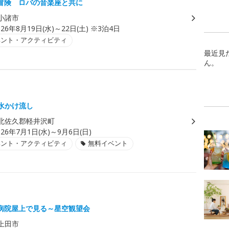
冒険 ロバの音楽座と共に
小諸市
026年8月19日(水)～22日(土) ※3泊4日
ベント・アクティビティ
最近見
ん。
湧水かけ流し
北佐久郡軽井沢町
026年7月1日(水)～9月6日(日)
ベント・アクティビティ
無料イベント
病院屋上で見る～星空観望会
上田市