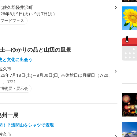
北佐久郡軽井沢町
026年6月9日(火)～9月7日(月)
・フードフェス
富士―ゆかりの品と山辺の風景
史と文化に出会う
佐久市
026年7月18日(土)～8月30日(日) ※休館日は月曜日（7/20、
）、7/21
・博物展・展示会
島州一展
間！？浅間山をシャツで表現
佐久市