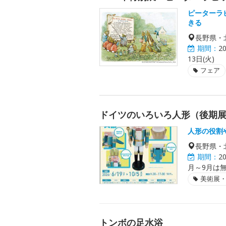
ピーターラ
きる
長野県・
期間：
2
13日(火)
フェア
ドイツのいろいろ人形（後期
人形の役割
長野県・
期間：
2
月～9月は
美術展
トンボの足水浴