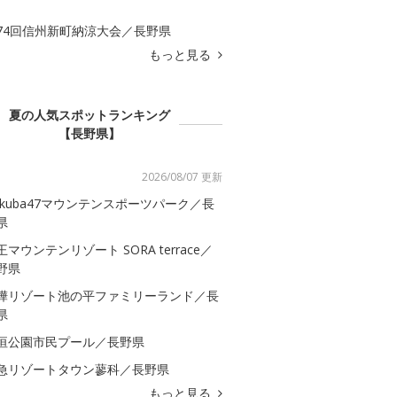
74回信州新町納涼大会／長野県
もっと見る
夏の人気スポットランキング
【長野県】
2026/08/07 更新
akuba47マウンテンスポーツパーク／長
県
王マウンテンリゾート SORA terrace／
野県
樺リゾート池の平ファミリーランド／長
県
垣公園市民プール／長野県
急リゾートタウン蓼科／長野県
もっと見る