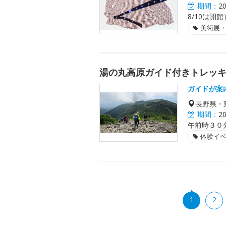
期間：
2
8/10は開館
美術展
湯の丸高原ガイド付きトレッ
ガイドが案
長野県・
期間：
2
午前時３０
体験イ
1
2