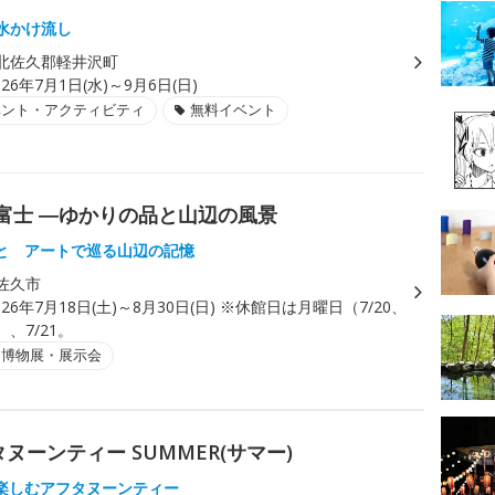
湧水かけ流し
北佐久郡軽井沢町
026年7月1日(水)～9月6日(日)
ベント・アクティビティ
無料イベント
富士 ―ゆかりの品と山辺の風景
と アートで巡る山辺の記憶
佐久市
026年7月18日(土)～8月30日(日) ※休館日は月曜日（7/20、
）、7/21。
・博物展・展示会
ーンティー SUMMER(サマー)
楽しむアフタヌーンティー