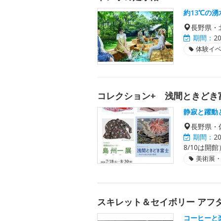
約13℃の
長野県・
期間：
2
体験イ
コレクション+ 浅間ときどき
静寂と躍動
長野県・
期間：
2
8/10は開館
美術展
スキレット＆セイボリー アフタヌ
コーヒーと