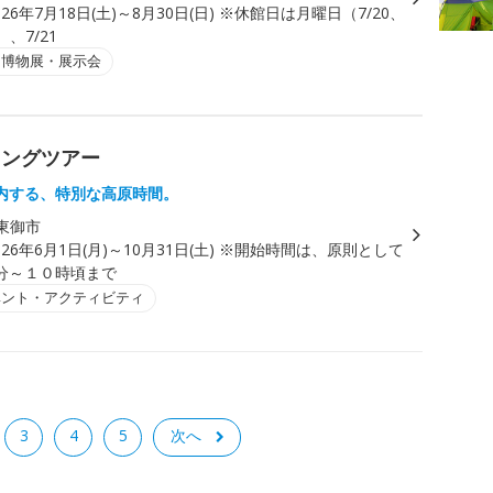
026年7月18日(土)～8月30日(日) ※休館日は月曜日（7/20、
）、7/21
・博物展・展示会
キングツアー
内する、特別な高原時間。
東御市
026年6月1日(月)～10月31日(土) ※開始時間は、原則として
分～１０時頃まで
ベント・アクティビティ
3
4
5
次へ