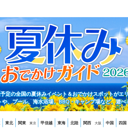
開催予定の全国の夏休みイベント＆おでかけスポットがエ
トや、プール、海水浴場、BBQ・キャンプ場など、遊べ
道
東北
関東
甲信越
東海
北陸
関西
中国
四国
東京
大阪