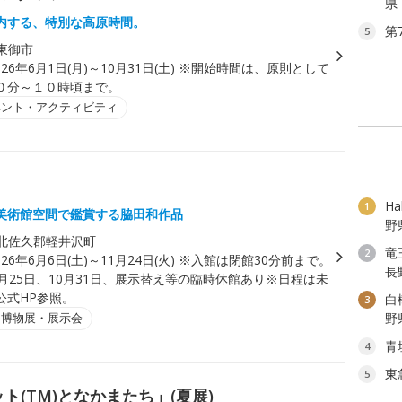
県
内する、特別な高原時間。
第
5
東御市
026年6月1日(月)～10月31日(土) ※開始時間は、原則として
０分～１０時頃まで。
ベント・アクティビティ
H
1
美術館空間で鑑賞する脇田和作品
野
北佐久郡軽井沢町
竜
2
026年6月6日(土)～11月24日(火) ※入館は閉館30分前まで。
長
月25日、10月31日、展示替え等の臨時休館あり※日程は未
公式HP参照。
白
3
・博物展・展示会
野
青
4
東
5
ト(TM)となかまたち」(夏展)