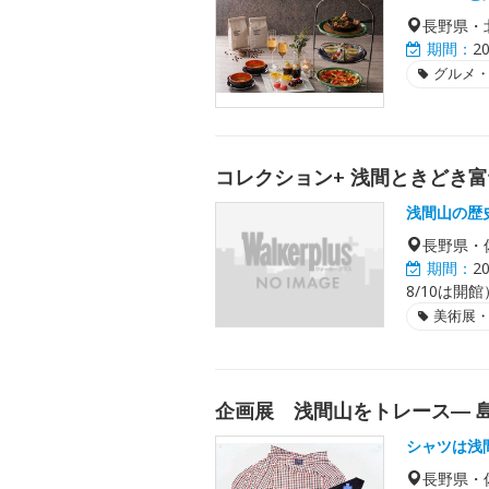
長野県・
期間：
2
グルメ
コレクション+ 浅間ときどき
浅間山の歴
長野県・
期間：
2
8/10は開館
美術展
企画展 浅間山をトレース― 
シャツは浅
長野県・