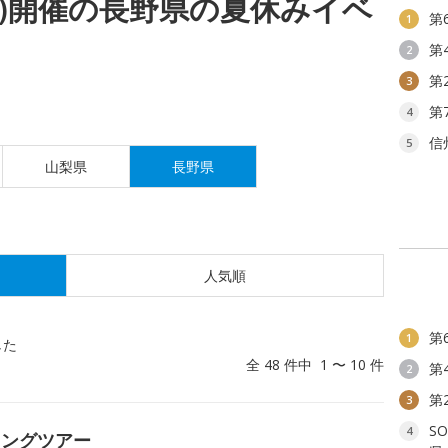
(木)開催の長野県の夏休みイベ
第
1
第
2
第
3
第
4
信
5
山梨県
長野県
人気順
第
1
した
全 48 件中 1 〜 10 件
第
2
第
3
S
4
キングツアー