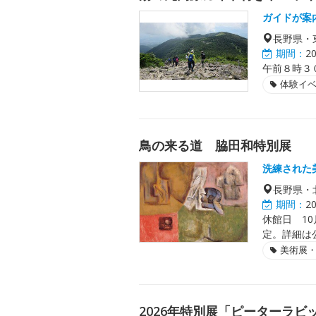
ガイドが案
長野県・
期間：
2
午前８時３
体験イ
鳥の来る道 脇田和特別展
洗練された
長野県・
期間：
2
休館日 10
定。詳細は
美術展
2026年特別展「ピーターラビッ