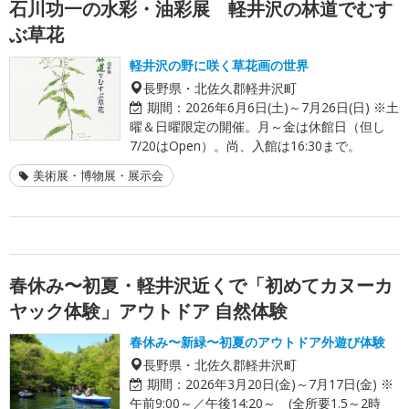
石川功一の水彩・油彩展 軽井沢の林道でむす
ぶ草花
軽井沢の野に咲く草花画の世界
長野県・北佐久郡軽井沢町
期間：
2026年6月6日(土)～7月26日(日) ※土
曜＆日曜限定の開催。月～金は休館日（但し
7/20はOpen）。尚、入館は16:30まで。
美術展・博物展・展示会
春休み〜初夏・軽井沢近くで「初めてカヌーカ
ヤック体験」アウトドア 自然体験
春休み〜新緑〜初夏のアウトドア外遊び体験
長野県・北佐久郡軽井沢町
期間：
2026年3月20日(金)～7月17日(金) ※
午前9:00～／午後14:20～ (全所要1.5～2時