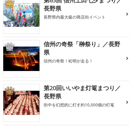
第65回 信州上田七夕まつり／
1
長野県
長野県内最大級の商店街イベント
信州の奇祭「榊祭り」／長野
2
県
信州の奇祭！松明が走る！
第20回いいやま灯篭まつり／
3
長野県
街中を幻想的に灯す約10,000個の灯篭