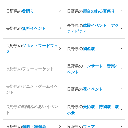
長野県の
盆踊り
長野県の
屋台のある夏祭り
長野県の
体験イベント・アク
長野県の
無料イベント
ティビティ
長野県の
グルメ・フードフェ
長野県の
物産展
ス
長野県の
コンサート・音楽イ
長野県の
フリーマーケット
ベント
長野県の
アニメ・ゲームイベ
長野県の
花イベント
ント
長野県の
動物ふれあいイベン
長野県の
美術展・博物展・展
ト
示会
長野県の
演劇・講演会
長野県の
フェア