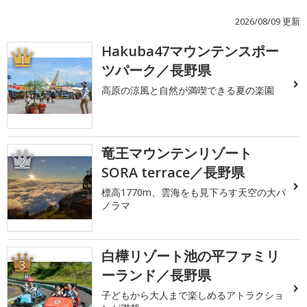
2026/08/09 更新
Hakuba47マウンテンスポー
1
ツパーク／長野県
高原の涼風と自然が満喫できる夏の楽園
竜王マウンテンリゾート
2
SORA terrace／長野県
標高1770m、雲海をも見下ろす天空の大パ
ノラマ
白樺リゾート池の平ファミリ
3
ーランド／長野県
子どもから大人まで楽しめるアトラクショ