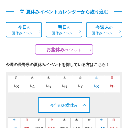
夏休みイベントカレンダーから絞り込む
今日
明日
今週末
の
の
の
夏休みイベント
夏休みイベント
夏休みイベント
お盆休み
の
イベント
今週の長野県の夏休みイベントを探している方はこちら！
月
火
水
木
金
土
日
8/
8/
8/
8/
8/
8/
8/
3
4
5
6
7
8
9
今年のお盆休み
土
日
月
火
水
木
金
土
日
8/
8/
8/
8/
8/
8/
8/
8/
8/