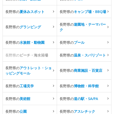
長野県の
夏休みスポット
長野県の
キャンプ場・BBQ場
長野県の
遊園地・テーマパー
長野県の
グランピング
ク
長野県の
水族館・動物園
長野県の
プール
長野県の
ビーチ・海水浴場
長野県の
温泉・スパリゾート
長野県の
アウトレット・ショ
長野県の
商業施設・百貨店
ッピングモール
長野県の
工場見学
長野県の
博物館・科学館
長野県の
美術館
長野県の
道の駅・SA/PA
長野県の
公園
長野県の
アスレチック