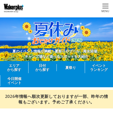
MENU
夏のイベント情報が満載！夏祭りやプール、海水浴場、
キャンプ場など遊べるスポットを大紹介
エリア
日付
イベント
夏祭り
から探す
から探す
ランキング
今日開催
イベント
2026年情報へ順次更新しておりますが一部、昨年の情
報もございます。予めご了承ください。