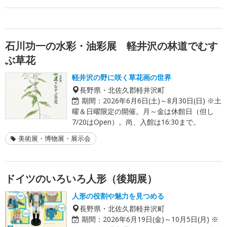
石川功一の水彩・油彩展 軽井沢の林道でむす
ぶ草花
軽井沢の野に咲く草花画の世界
長野県・北佐久郡軽井沢町
期間：
2026年6月6日(土)～8月30日(日) ※土
曜＆日曜限定の開催。月～金は休館日（但し
7/20はOpen）。尚、入館は16:30まで。
美術展・博物展・展示会
ドイツのいろいろ人形（後期展）
人形の役割や魅力を見つめる
長野県・北佐久郡軽井沢町
期間：
2026年6月19日(金)～10月5日(月) ※