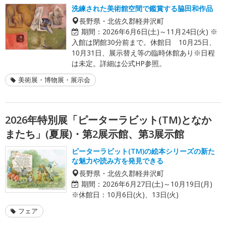
洗練された美術館空間で鑑賞する脇田和作品
長野県・北佐久郡軽井沢町
期間：
2026年6月6日(土)～11月24日(火) ※
入館は閉館30分前まで。休館日 10月25日、
10月31日、展示替え等の臨時休館あり※日程
は未定。詳細は公式HP参照。
美術展・博物展・展示会
2026年特別展「ピーターラビット(TM)となか
またち」(夏展)・第2展示館、第3展示館
ピーターラビット(TM)の絵本シリーズの新た
な魅力や読み方を発見できる
長野県・北佐久郡軽井沢町
期間：
2026年6月27日(土)～10月19日(月)
※休館日：10月6日(火)、13日(火)
フェア