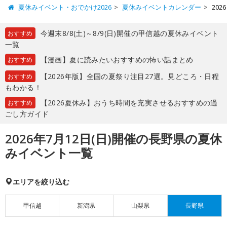
夏休みイベント・おでかけ2026
夏休みイベントカレンダー
20
今週末8/8(土)～8/9(日)開催の甲信越の夏休みイベント
おすすめ
一覧
【漫画】夏に読みたいおすすめの怖い話まとめ
おすすめ
【2026年版】全国の夏祭り注目27選。見どころ・日程
おすすめ
もわかる！
【2026夏休み】おうち時間を充実させるおすすめの過
おすすめ
ごし方ガイド
2026年7月12日(日)開催の長野県の夏休
みイベント一覧
エリアを絞り込む
甲信越
新潟県
山梨県
長野県