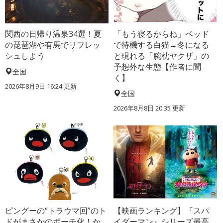
関西の日帰り温泉34選！夏
「もう寝るからね」ベッド
の琵琶湖や有馬でリフレッ
で待機する白猫→冬になる
シュしよう
と現れる「腕枕ヤクザ」の
予想外な生態【作者に聞
全国
く】
2026年8月9日 16:24
更新
全国
2026年8月8日 20:35
更新
ピングーの“トラウマ回”のト
【映画ランキング】『スパ
ドがまさかのポーチ化！か
イダーマン』シリーズ最高