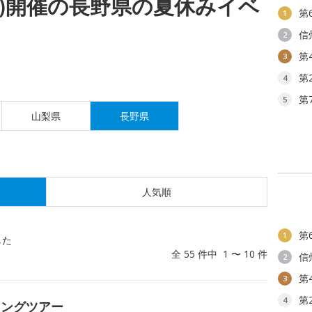
(日)開催の長野県の夏休みイベ
第
1
信
2
第
3
第
4
第
5
山梨県
長野県
人気順
第
1
した
全 55 件中 1 〜 10 件
信
2
第
3
第
4
キングツアー