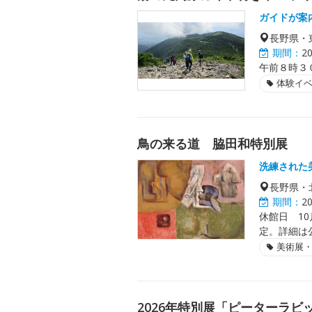
ガイドが案
長野県・
期間：
2
午前８時３
体験イ
鳥の来る道 脇田和特別展
洗練された
長野県・
期間：
2
休館日 10
定。詳細は
美術展
2026年特別展「ピーターラビッ