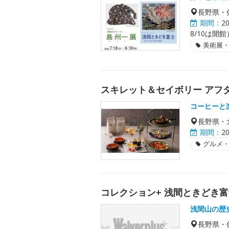
長野県・
期間：
2
8/10は開館
美術展
スキレット＆セイボリー アフタヌ
コーヒーと
長野県・
期間：
2
グルメ
コレクション+ 浅間ときどき
浅間山の歴
長野県・