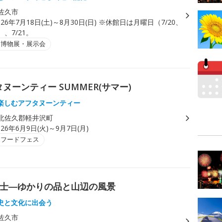
佐久市
026年7月18日(土)～8月30日(日) ※休館日は月曜日（7/20、
）、7/21。
・博物展・展示会
ーンティー SUMMER(サマー)
楽しむアフタヌーンティー
北佐久郡軽井沢町
026年6月9日(火)～9月7日(月)
・フードフェス
富士―ゆかりの品と山辺の風景
史と文化に出会う
佐久市