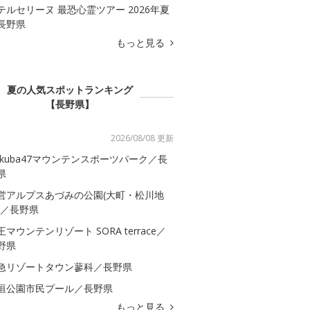
テルセリーヌ 最恐心霊ツアー 2026年夏
長野県
もっと見る
夏の人気スポットランキング
【長野県】
2026/08/08 更新
akuba47マウンテンスポーツパーク／長
県
営アルプスあづみの公園(大町・松川地
)／長野県
王マウンテンリゾート SORA terrace／
野県
急リゾートタウン蓼科／長野県
垣公園市民プール／長野県
もっと見る