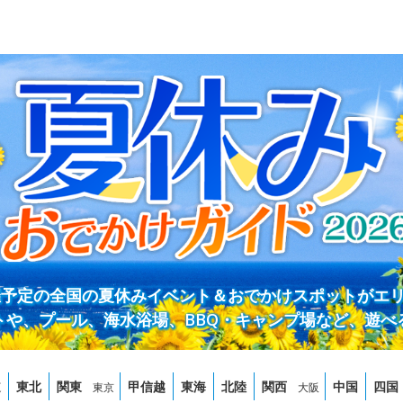
開催予定の全国の夏休みイベント＆おでかけスポットがエ
トや、プール、海水浴場、BBQ・キャンプ場など、遊べ
道
東北
関東
甲信越
東海
北陸
関西
中国
四国
東京
大阪