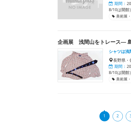
期間：
2
8/10は開館
美術展
企画展 浅間山をトレース― 
シャツは浅
長野県・
期間：
2
8/10は開館
美術展
1
2