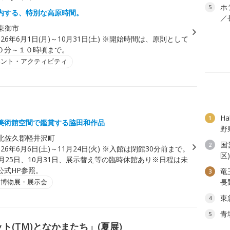
ホ
5
内する、特別な高原時間。
／
東御市
026年6月1日(月)～10月31日(土) ※開始時間は、原則として
０分～１０時頃まで。
ベント・アクティビティ
H
1
美術館空間で鑑賞する脇田和作品
野
北佐久郡軽井沢町
国
2
026年6月6日(土)～11月24日(火) ※入館は閉館30分前まで。
区
月25日、10月31日、展示替え等の臨時休館あり※日程は未
公式HP参照。
竜
3
・博物展・展示会
長
東
4
青
5
ト(TM)となかまたち」(夏展)