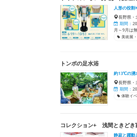
人形の役割
長野県・
期間：
2
月～9月は
美術展
トンボの足水浴
約13℃の
長野県・
期間：
2
体験イ
コレクション+ 浅間ときどき
静寂と躍動