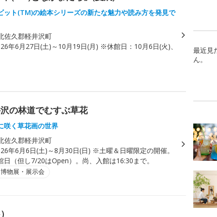
ビット(TM)の絵本シリーズの新たな魅力や読み方を発見で
北佐久郡軽井沢町
026年6月27日(土)～10月19日(月) ※休館日：10月6日(火)、
最近見
ん。
井沢の林道でむすぶ草花
に咲く草花画の世界
北佐久郡軽井沢町
026年6月6日(土)～8月30日(日) ※土曜＆日曜限定の開催。
日（但し7/20はOpen）。尚、入館は16:30まで。
・博物展・展示会
展）