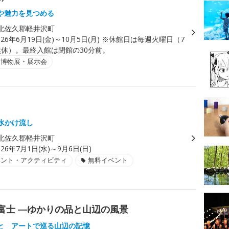
や魅力を見つめる
北佐久郡軽井沢町
026年6月19日(金)～10月5日(月) ※休館日は毎週火曜日（7
無休）。最終入館は閉館の30分前。
・博物展・展示会
湧水かけ流し
北佐久郡軽井沢町
026年7月1日(水)～9月6日(日)
ベント・アクティビティ
無料イベント
富士 ―ゆかりの品と山辺の風景
と アートで巡る山辺の記憶