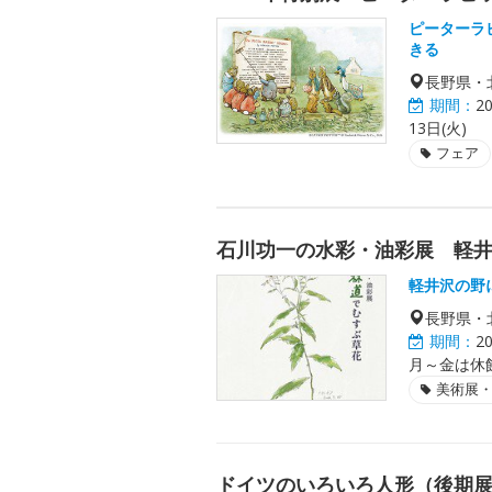
ピーターラ
きる
長野県・
期間：
2
13日(火)
フェア
石川功一の水彩・油彩展 軽
軽井沢の野
長野県・
期間：
2
月～金は休館
美術展
ドイツのいろいろ人形（後期