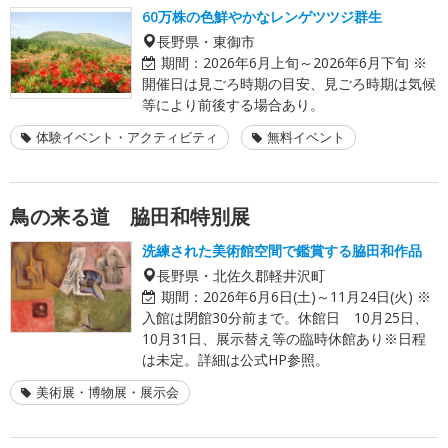
60万株の色鮮やかなレンゲツツジ群生
長野県・東御市
期間：
2026年6月上旬～2026年6月下旬 ※
開催日は見ごろ時期の目安、見ごろ時期は気候
等により前後する場合あり。
体験イベント・アクティビティ
無料イベント
鳥の来る道 脇田和特別展
洗練された美術館空間で鑑賞する脇田和作品
長野県・北佐久郡軽井沢町
期間：
2026年6月6日(土)～11月24日(火) ※
入館は閉館30分前まで。休館日 10月25日、
10月31日、展示替え等の臨時休館あり※日程
は未定。詳細は公式HP参照。
美術展・博物展・展示会