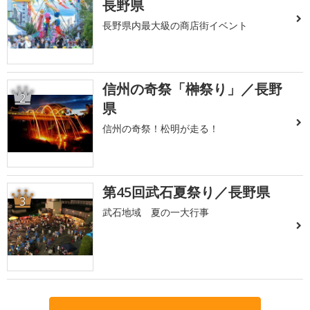
長野県
長野県内最大級の商店街イベント
信州の奇祭「榊祭り」／長野
2
県
信州の奇祭！松明が走る！
第45回武石夏祭り／長野県
3
武石地域 夏の一大行事