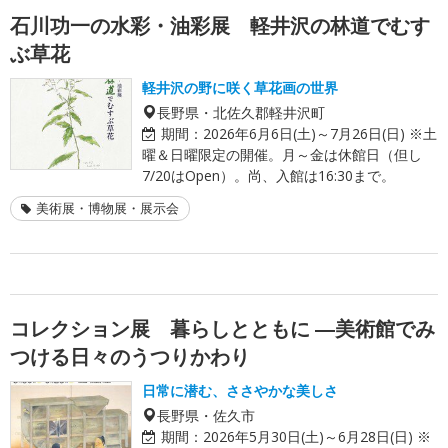
石川功一の水彩・油彩展 軽井沢の林道でむす
ぶ草花
軽井沢の野に咲く草花画の世界
長野県・北佐久郡軽井沢町
期間：
2026年6月6日(土)～7月26日(日) ※土
曜＆日曜限定の開催。月～金は休館日（但し
7/20はOpen）。尚、入館は16:30まで。
美術展・博物展・展示会
コレクション展 暮らしとともに ―美術館でみ
つける日々のうつりかわり
日常に潜む、ささやかな美しさ
長野県・佐久市
期間：
2026年5月30日(土)～6月28日(日) ※