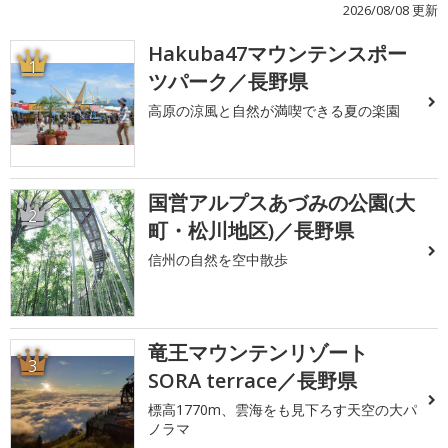
2026/08/08 更新
Hakuba47マウンテンスポー
1
ツパーク／長野県
高原の涼風と自然が満喫できる夏の楽園
国営アルプスあづみの公園(大
2
町・松川地区)／長野県
信州の自然を空中散歩
竜王マウンテンリゾート
3
SORA terrace／長野県
標高1770m、雲海をも見下ろす天空の大パ
ノラマ