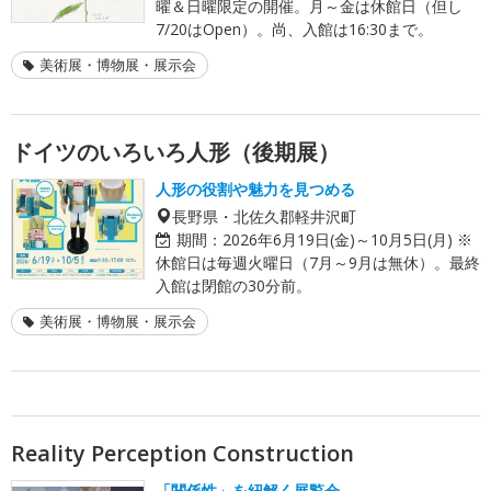
曜＆日曜限定の開催。月～金は休館日（但し
7/20はOpen）。尚、入館は16:30まで。
美術展・博物展・展示会
ドイツのいろいろ人形（後期展）
人形の役割や魅力を見つめる
長野県・北佐久郡軽井沢町
期間：
2026年6月19日(金)～10月5日(月) ※
休館日は毎週火曜日（7月～9月は無休）。最終
入館は閉館の30分前。
美術展・博物展・展示会
Reality Perception Construction
「関係性」を紐解く展覧会