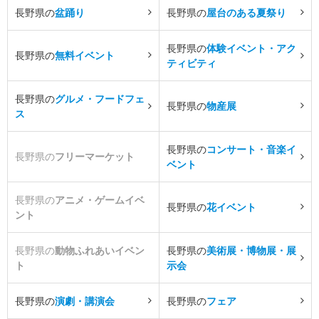
長野県の
盆踊り
長野県の
屋台のある夏祭り
長野県の
体験イベント・アク
長野県の
無料イベント
ティビティ
長野県の
グルメ・フードフェ
長野県の
物産展
ス
長野県の
コンサート・音楽イ
長野県の
フリーマーケット
ベント
長野県の
アニメ・ゲームイベ
長野県の
花イベント
ント
長野県の
動物ふれあいイベン
長野県の
美術展・博物展・展
ト
示会
長野県の
演劇・講演会
長野県の
フェア