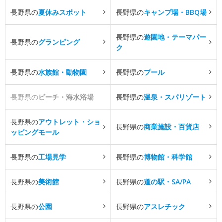
長野県の
夏休みスポット
長野県の
キャンプ場・BBQ場
長野県の
遊園地・テーマパー
長野県の
グランピング
ク
長野県の
水族館・動物園
長野県の
プール
長野県の
ビーチ・海水浴場
長野県の
温泉・スパリゾート
長野県の
アウトレット・ショ
長野県の
商業施設・百貨店
ッピングモール
長野県の
工場見学
長野県の
博物館・科学館
長野県の
美術館
長野県の
道の駅・SA/PA
長野県の
公園
長野県の
アスレチック