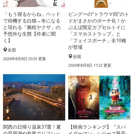
「もう寝るからね」ベッド
ピングーの“トラウマ回”のト
で待機する白猫→冬になる
ドがまさかのポーチ化！か
と現れる「腕枕ヤクザ」の
ぷえぼ限定カプセルトイに
予想外な生態【作者に聞
「スマホストラップ」と
く】
「フェイスポーチ」全10種
が登場
全国
全国
2026年8月8日 20:35
更新
2026年8月8日 17:22
更新
関西の日帰り温泉37選！夏
【映画ランキング】『スパ
の琵琶湖や有馬でリフレッ
イダーマン』シリーズ最高