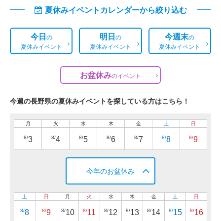
夏休みイベントカレンダーから絞り込む
今日
明日
今週末
の
の
の
夏休みイベント
夏休みイベント
夏休みイベント
お盆休み
の
イベント
今週の長野県の夏休みイベントを探している方はこちら！
月
火
水
木
金
土
日
8/
8/
8/
8/
8/
8/
8/
3
4
5
6
7
8
9
今年のお盆休み
土
日
月
火
水
木
金
土
日
8/
8/
8/
8/
8/
8/
8/
8/
8/
8
9
10
11
12
13
14
15
16