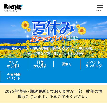
MENU
夏のイベント情報が満載！夏祭りやプール、海水浴場、
キャンプ場など遊べるスポットを大紹介
エリア
日付
イベント
夏祭り
から探す
から探す
ランキング
今日開催
イベント
2026年情報へ順次更新しておりますが一部、昨年の情
報もございます。予めご了承ください。