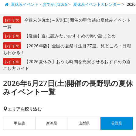
夏休みイベント・おでかけ2026
夏休みイベントカレンダー
20
今週末8/8(土)～8/9(日)開催の甲信越の夏休みイベント
おすすめ
一覧
【漫画】夏に読みたいおすすめの怖い話まとめ
おすすめ
【2026年版】全国の夏祭り注目27選。見どころ・日程
おすすめ
もわかる！
【2026夏休み】おうち時間を充実させるおすすめの過
おすすめ
ごし方ガイド
2026年6月27日(土)開催の長野県の夏休
みイベント一覧
エリアを絞り込む
甲信越
新潟県
山梨県
長野県