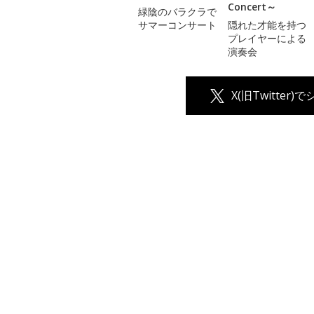
Concert～
緑陰のバラクラで
サマーコンサート
隠れた才能を持つ
プレイヤーによる
演奏会
X(旧Twitter)