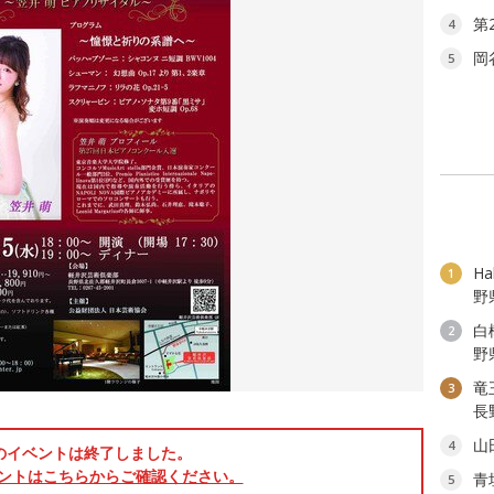
第
4
岡
5
H
1
野
白
2
野
竜
3
長
山
4
のイベントは終了しました。
ントはこちらからご確認ください。
青
5