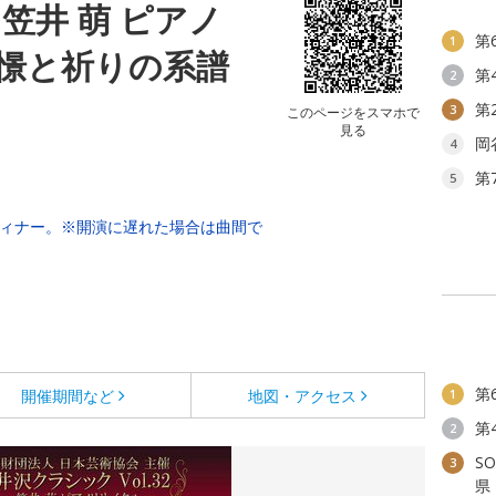
笠井 萌 ピアノ
第
1
憬と祈りの系譜
第
2
第
3
このページをスマホで
見る
岡
4
第
5
00ディナー。※開演に遅れた場合は曲間で
第
開催期間など
地図・アクセス
1
第
2
S
3
県