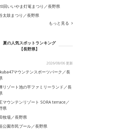
20回いいやま灯篭まつり／長野県
谷太鼓まつり／長野県
もっと見る
夏の人気スポットランキング
【長野県】
2026/08/06 更新
akuba47マウンテンスポーツパーク／長
県
樺リゾート池の平ファミリーランド／長
県
王マウンテンリゾート SORA terrace／
野県
田牧場／長野県
垣公園市民プール／長野県