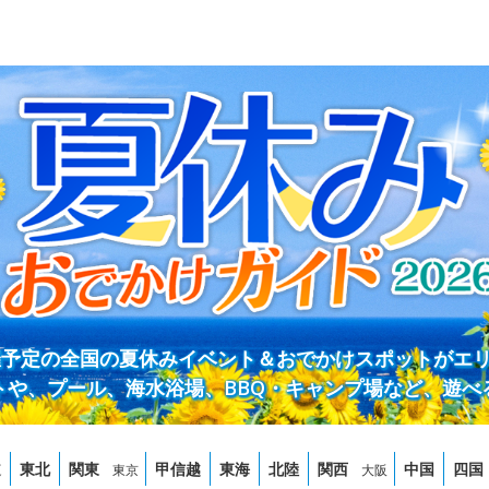
開催予定の全国の夏休みイベント＆おでかけスポットがエ
トや、プール、海水浴場、BBQ・キャンプ場など、遊べ
道
東北
関東
甲信越
東海
北陸
関西
中国
四国
東京
大阪