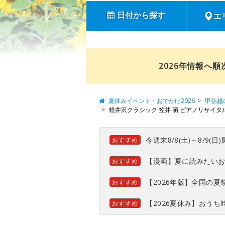
日付から探す
エ
2026年情報へ
夏休みイベント・おでかけ2026
甲信越
軽井沢クラシック 笠井 萌 ピアノリサイ
今週末8/8(土)～8/9
おすすめ
【漫画】夏に読みたい
おすすめ
【2026年版】全国の
おすすめ
【2026夏休み】おう
おすすめ