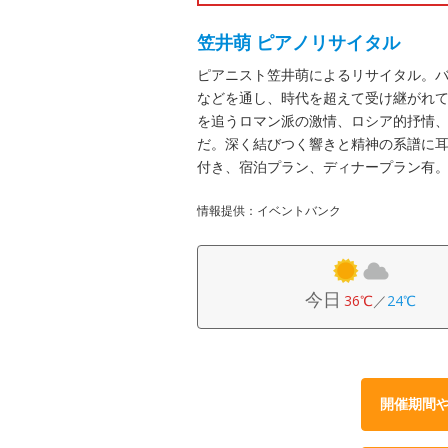
笠井萌 ピアノリサイタル
ピアニスト笠井萌によるリサイタル。
などを通し、時代を超えて受け継がれ
を追うロマン派の激情、ロシア的抒情
だ。深く結びつく響きと精神の系譜に
付き、宿泊プラン、ディナープラン有
情報提供：イベントバンク
今日
36℃
／
24℃
開催期間