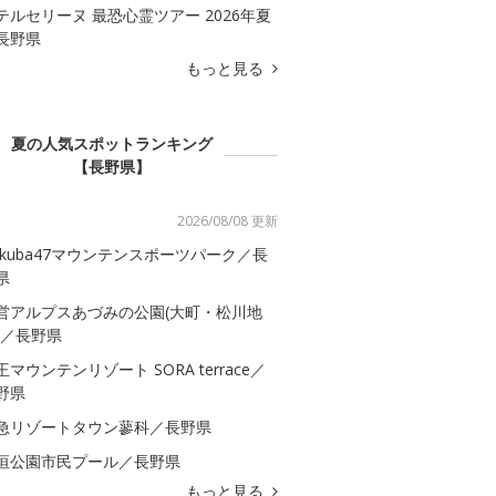
テルセリーヌ 最恐心霊ツアー 2026年夏
長野県
もっと見る
夏の人気スポットランキング
【長野県】
2026/08/08 更新
akuba47マウンテンスポーツパーク／長
県
営アルプスあづみの公園(大町・松川地
)／長野県
王マウンテンリゾート SORA terrace／
野県
急リゾートタウン蓼科／長野県
垣公園市民プール／長野県
もっと見る