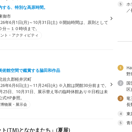
ホ
5
内する、特別な高原時間。
／
東御市
026年6月1日(月)～10月31日(土) ※開始時間は、原則として
０分～１０時頃まで。
ベント・アクティビティ
H
1
美術館空間で鑑賞する脇田和作品
野
北佐久郡軽井沢町
国
2
026年6月6日(土)～11月24日(火) ※入館は閉館30分前まで。
区
月25日、10月31日、展示替え等の臨時休館あり※日程は未
公式HP参照。
竜
3
・博物展・展示会
長
東
4
青
5
ト(TM)となかまたち」(夏展)