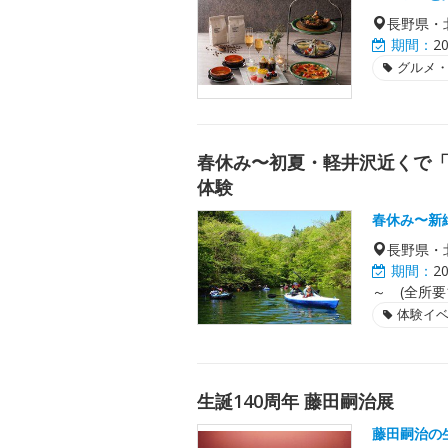
長野県・
期間：
2
グルメ
春休み〜初夏・軽井沢近くで「
体験
春休み〜新
長野県・
期間：
2
～ (全所要1
体験イ
生誕140周年 藤田嗣治展
藤田嗣治の