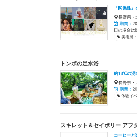
「関係性」
長野県・
期間：
2
日の場合は
美術展
トンボの足水浴
約13℃の
長野県・
期間：
2
体験イ
スキレット＆セイボリー アフタヌ
コーヒーと