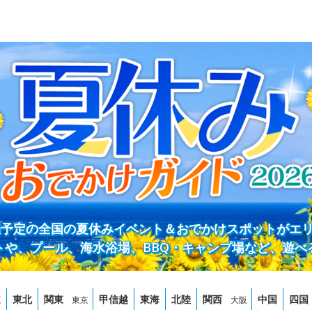
開催予定の全国の夏休みイベント＆おでかけスポットがエ
トや、プール、海水浴場、BBQ・キャンプ場など、遊べ
道
東北
関東
甲信越
東海
北陸
関西
中国
四国
東京
大阪