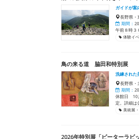
ガイドが案
長野県・
期間：
2
午前８時３
体験イ
鳥の来る道 脇田和特別展
洗練された
長野県・
期間：
2
休館日 10
定。詳細は
美術展
2026年特別展「ピーターラビッ