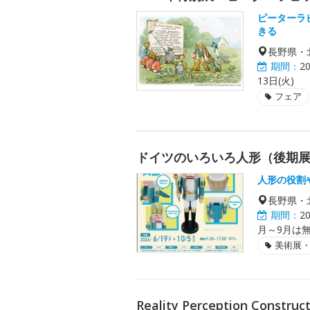
ピーターラ
きる
長野県・
期間：
2
13日(火)
フェア
ドイツのいろいろ人形（後期
人形の役割
長野県・
期間：
2
月～9月は
美術展
Reality Perception Construc