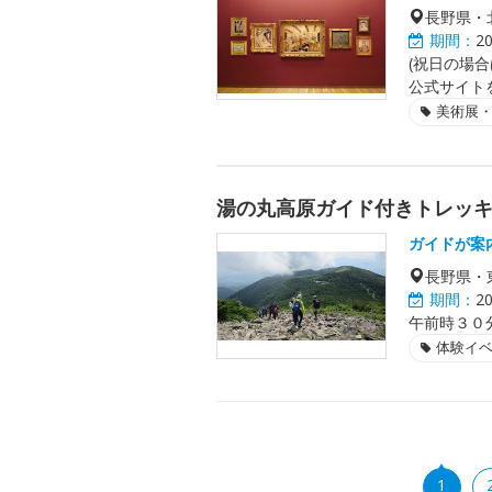
長野県・
期間：
2
(祝日の場合
公式サイト
美術展
湯の丸高原ガイド付きトレッ
ガイドが案
長野県・
期間：
2
午前時３０
体験イ
1