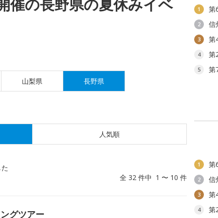
(木)開催の長野県の夏休みイベ
第
1
信
2
第
3
第
4
第
5
山梨県
長野県
人気順
第
1
した
全 32 件中 1 〜 10 件
信
2
第
3
第
4
キングツアー