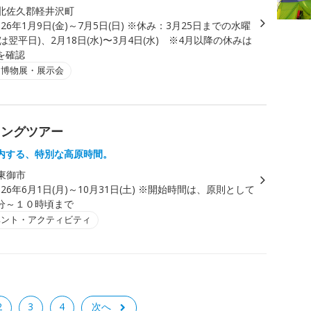
北佐久郡軽井沢町
026年1月9日(金)～7月5日(日) ※休み：3月25日までの水曜
は翌平日)、2月18日(水)〜3月4日(水) ※4月以降の休みは
を確認
・博物展・展示会
キングツアー
内する、特別な高原時間。
東御市
026年6月1日(月)～10月31日(土) ※開始時間は、原則として
分～１０時頃まで
ベント・アクティビティ
2
3
4
次へ