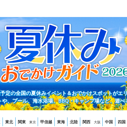
開催予定の全国の夏休みイベント＆おでかけスポットがエ
トや、プール、海水浴場、BBQ・キャンプ場など、遊べ
道
東北
関東
甲信越
東海
北陸
関西
中国
四国
東京
大阪