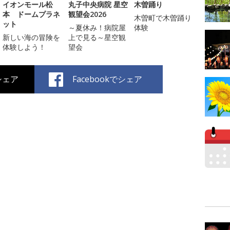
イオンモール松
丸子中央病院 星空
木曽踊り
本 ドームプラネ
観望会2026
木曽町で木曽踊り
ット
～夏休み！病院屋
体験
新しい海の冒険を
上で見る～星空観
体験しよう！
望会
でシェア
Facebookでシェア