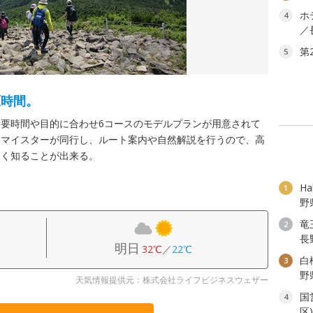
ホ
4
／
第
5
原時間。
要時間や目的に合わせ6コースのモデルプランが用意されて
ーマイスターが同行し、ルート案内や自然解説を行うので、高
しく知ることが出来る。
H
1
野
竜
2
長
明日
32℃
／
22℃
白
3
野
天気情報提供元：株式会社ライフビジネスウェザー
国
4
区