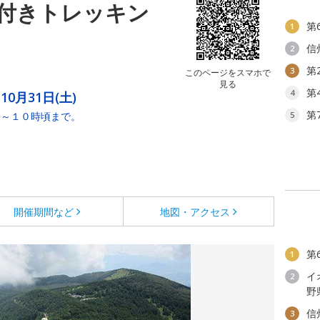
付きトレッキン
第
1
信
2
第
3
このページをスマホで
見る
第
4
10月31日(土)
第
分～１０時頃まで。
5
開催期間など
地図・アクセス
第
1
イ
2
野
信
3