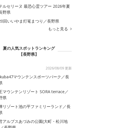
テルセリーヌ 最恐心霊ツアー 2026年夏
長野県
20回いいやま灯篭まつり／長野県
もっと見る
夏の人気スポットランキング
【長野県】
2026/08/09 更新
akuba47マウンテンスポーツパーク／長
県
王マウンテンリゾート SORA terrace／
野県
樺リゾート池の平ファミリーランド／長
県
営アルプスあづみの公園(大町・松川地
)／長野県