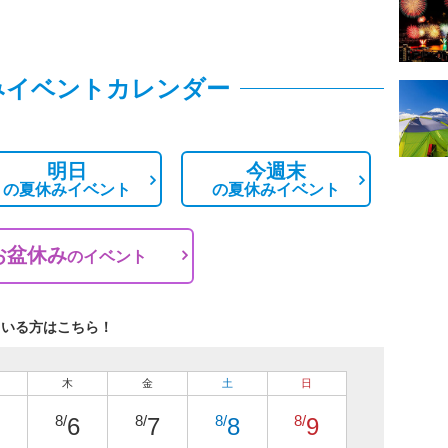
みイベントカレンダー
明日
今週末
の
夏休みイベント
の
夏休みイベント
お盆休み
の
イベント
ている方はこちら！
木
金
土
日
8/
8/
8/
8/
6
7
8
9