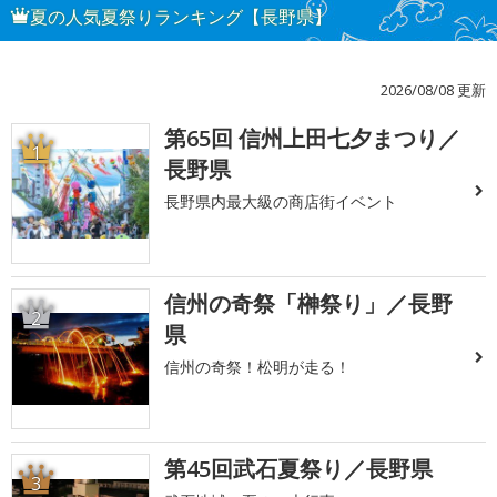
夏の人気夏祭りランキング【長野県】
2026/08/08 更新
第65回 信州上田七夕まつり／
1
長野県
長野県内最大級の商店街イベント
信州の奇祭「榊祭り」／長野
2
県
信州の奇祭！松明が走る！
第45回武石夏祭り／長野県
3