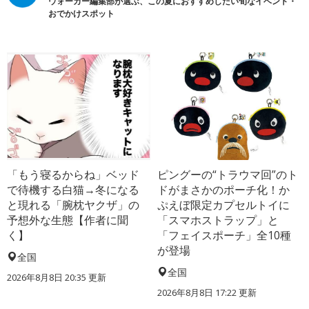
ウォーカー編集部が選ぶ、この夏におすすめしたい旬なイベント・
おでかけスポット
「もう寝るからね」ベッド
ピングーの“トラウマ回”のト
で待機する白猫→冬になる
ドがまさかのポーチ化！か
と現れる「腕枕ヤクザ」の
ぷえぼ限定カプセルトイに
予想外な生態【作者に聞
「スマホストラップ」と
く】
「フェイスポーチ」全10種
が登場
全国
全国
2026年8月8日 20:35
更新
2026年8月8日 17:22
更新