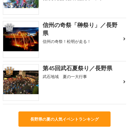
信州の奇祭「榊祭り」／長野
2
県
信州の奇祭！松明が走る！
第45回武石夏祭り／長野県
3
武石地域 夏の一大行事
長野県の夏の人気イベントランキング