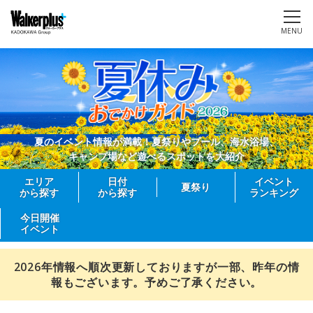
MENU
夏のイベント情報が満載！夏祭りやプール、海水浴場、
キャンプ場など遊べるスポットを大紹介
エリア
日付
イベント
夏祭り
から探す
から探す
ランキング
今日開催
イベント
2026年情報へ順次更新しておりますが一部、昨年の情
報もございます。予めご了承ください。