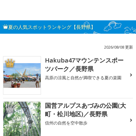
夏の人気スポットランキング【長野県】
2026/08/08 更新
Hakuba47マウンテンスポー
1
ツパーク／長野県
高原の涼風と自然が満喫できる夏の楽園
国営アルプスあづみの公園(大
2
町・松川地区)／長野県
信州の自然を空中散歩