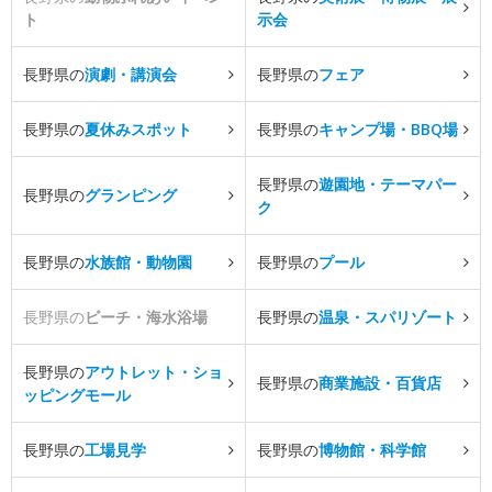
ト
示会
長野県の
演劇・講演会
長野県の
フェア
長野県の
夏休みスポット
長野県の
キャンプ場・BBQ場
長野県の
遊園地・テーマパー
長野県の
グランピング
ク
長野県の
水族館・動物園
長野県の
プール
長野県の
ビーチ・海水浴場
長野県の
温泉・スパリゾート
長野県の
アウトレット・ショ
長野県の
商業施設・百貨店
ッピングモール
長野県の
工場見学
長野県の
博物館・科学館