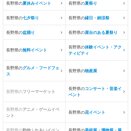
長野県の
夏休みイベント
長野県の
夏祭り
長野県の
七夕祭り
長野県の
縁日・納涼祭
長野県の
盆踊り
長野県の
屋台のある夏祭り
長野県の
体験イベント・アク
長野県の
無料イベント
ティビティ
長野県の
グルメ・フードフェ
長野県の
物産展
ス
長野県の
コンサート・音楽イ
長野県の
フリーマーケット
ベント
長野県の
アニメ・ゲームイベ
長野県の
花イベント
ント
長野県の
動物ふれあいイベン
長野県の
美術展・博物展・展