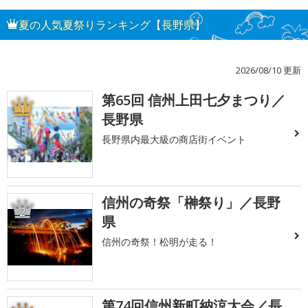
夏の人気夏祭りランキング【長野県】
2026/08/10 更新
第65回 信州上田七夕まつり／
1
長野県
長野県内最大級の商店街イベント
信州の奇祭「榊祭り」／長野
2
県
信州の奇祭！松明が走る！
第74回信州新町納涼大会／長