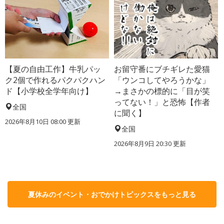
【夏の自由工作】牛乳パッ
お留守番にブチギレた愛猫
ク2個で作れるパクパクハン
「ウンコしてやろうかな」
ド【小学校全学年向け】
→まさかの標的に「目が笑
ってない！」と恐怖【作者
全国
に聞く】
2026年8月10日 08:00
更新
全国
2026年8月9日 20:30
更新
夏休みのイベント・おでかけトピックスをもっと見る