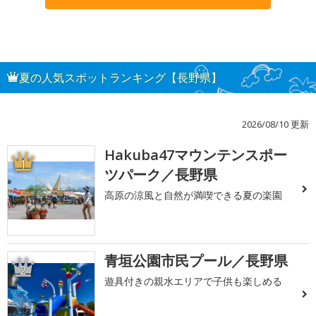
夏の人気スポットランキング【長野県】
2026/08/10 更新
Hakuba47マウンテンスポー
1
ツパーク／長野県
高原の涼風と自然が満喫できる夏の楽園
青垣公園市民プール／長野県
2
遊具付きの親水エリアで子供も楽しめる