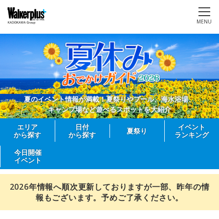
MENU
夏のイベント情報が満載！夏祭りやプール、海水浴場、
キャンプ場など遊べるスポットを大紹介
エリア
日付
イベント
夏祭り
から探す
から探す
ランキング
今日開催
イベント
2026年情報へ順次更新しておりますが一部、昨年の情
報もございます。予めご了承ください。