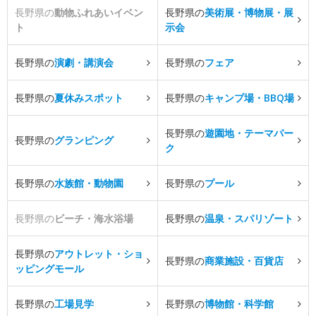
長野県の
動物ふれあいイベン
長野県の
美術展・博物展・展
ト
示会
長野県の
演劇・講演会
長野県の
フェア
長野県の
夏休みスポット
長野県の
キャンプ場・BBQ場
長野県の
遊園地・テーマパー
長野県の
グランピング
ク
長野県の
水族館・動物園
長野県の
プール
長野県の
ビーチ・海水浴場
長野県の
温泉・スパリゾート
長野県の
アウトレット・ショ
長野県の
商業施設・百貨店
ッピングモール
長野県の
工場見学
長野県の
博物館・科学館