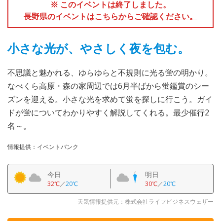
※ このイベントは終了しました。
長野県のイベントはこちらからご確認ください。
小さな光が、やさしく夜を包む。
不思議と魅かれる、ゆらゆらと不規則に光る蛍の明かり。
なべくら高原・森の家周辺では6月半ばから蛍鑑賞のシー
ズンを迎える。小さな光を求めて蛍を探しに行こう。ガイ
ドが蛍についてわかりやすく解説してくれる。最少催行2
名～。
情報提供：イベントバンク
今日
明日
32℃
／
20℃
30℃
／
20℃
天気情報提供元：株式会社ライフビジネスウェザー