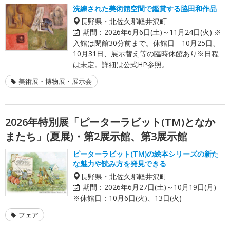
洗練された美術館空間で鑑賞する脇田和作品
長野県・北佐久郡軽井沢町
期間：
2026年6月6日(土)～11月24日(火) ※
入館は閉館30分前まで。休館日 10月25日、
10月31日、展示替え等の臨時休館あり※日程
は未定。詳細は公式HP参照。
美術展・博物展・展示会
2026年特別展「ピーターラビット(TM)となか
またち」(夏展)・第2展示館、第3展示館
ピーターラビット(TM)の絵本シリーズの新た
な魅力や読み方を発見できる
長野県・北佐久郡軽井沢町
期間：
2026年6月27日(土)～10月19日(月)
※休館日：10月6日(火)、13日(火)
フェア