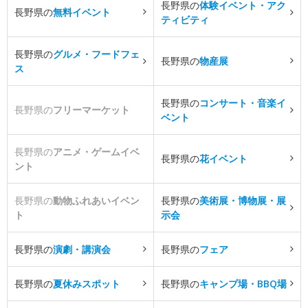
長野県の
体験イベント・アク
長野県の
無料イベント
ティビティ
長野県の
グルメ・フードフェ
長野県の
物産展
ス
長野県の
コンサート・音楽イ
長野県の
フリーマーケット
ベント
長野県の
アニメ・ゲームイベ
長野県の
花イベント
ント
長野県の
動物ふれあいイベン
長野県の
美術展・博物展・展
ト
示会
長野県の
演劇・講演会
長野県の
フェア
長野県の
夏休みスポット
長野県の
キャンプ場・BBQ場