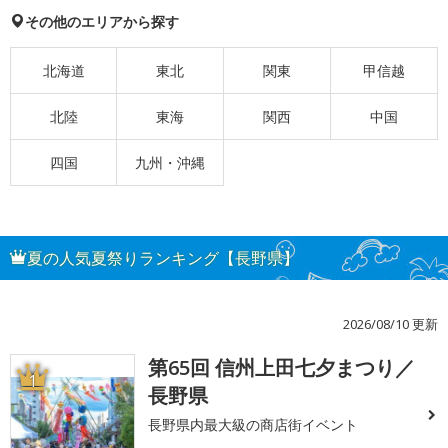
その他のエリアから探す
北海道
東北
関東
甲信越
北陸
東海
関西
中国
四国
九州・沖縄
夏の人気夏祭りランキング【長野県】
2026/08/10 更新
第65回 信州上田七夕まつり／
1
長野県
長野県内最大級の商店街イベント