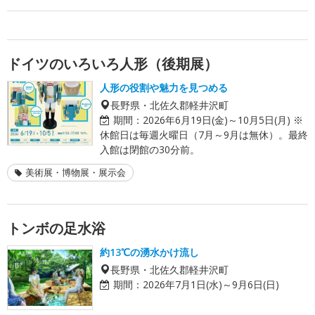
ドイツのいろいろ人形（後期展）
人形の役割や魅力を見つめる
長野県・北佐久郡軽井沢町
期間：
2026年6月19日(金)～10月5日(月) ※
休館日は毎週火曜日（7月～9月は無休）。最終
入館は閉館の30分前。
美術展・博物展・展示会
トンボの足水浴
約13℃の湧水かけ流し
長野県・北佐久郡軽井沢町
期間：
2026年7月1日(水)～9月6日(日)