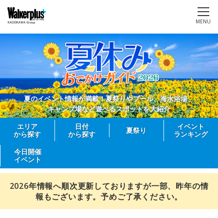
MENU
夏のイベント情報が満載！夏祭りやプール、海水浴場、
キャンプ場など遊べるスポットを大紹介
エリア
日付
イベント
夏祭り
から探す
から探す
ランキング
今日開催
イベント
2026年情報へ順次更新しておりますが一部、昨年の情
報もございます。予めご了承ください。