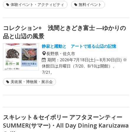
体験イベント・アクティビティ
無料イベント
コレクション+ 浅間ときどき富士 ―ゆかりの
品と山辺の風景
静寂と躍動と アートで巡る山辺の記憶
長野県・佐久市
期間：
2026年7月18日(土)～8月30日(日) ※
休館日は月曜日（7/20、8/10は開館）、
7/21。
美術展・博物展・展示会
スキレット＆セイボリー アフタヌーンティー
SUMMER(サマー)・All Day Dining Karuizawa