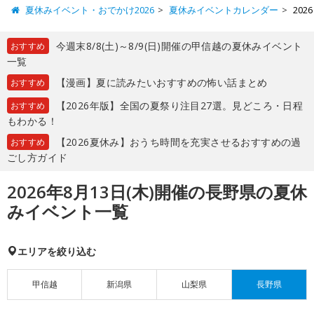
夏休みイベント・おでかけ2026
夏休みイベントカレンダー
20
今週末8/8(土)～8/9(日)開催の甲信越の夏休みイベント
おすすめ
一覧
【漫画】夏に読みたいおすすめの怖い話まとめ
おすすめ
【2026年版】全国の夏祭り注目27選。見どころ・日程
おすすめ
もわかる！
【2026夏休み】おうち時間を充実させるおすすめの過
おすすめ
ごし方ガイド
2026年8月13日(木)開催の長野県の夏休
みイベント一覧
エリアを絞り込む
甲信越
新潟県
山梨県
長野県