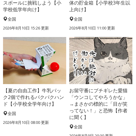
スボールに挑戦しよう【小
体の貯金箱【小学校3年生以
学校低学年向け】
上向け】
全国
全国
2026年8月10日 15:26
更新
2026年8月10日 11:00
更新
【夏の自由工作】牛乳パッ
お留守番にブチギレた愛猫
ク2個で作れるパクパクハン
「ウンコしてやろうかな」
ド【小学校全学年向け】
→まさかの標的に「目が笑
ってない！」と恐怖【作者
全国
に聞く】
2026年8月10日 08:00
更新
全国
2026年8月9日 20:30
更新