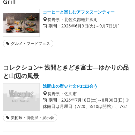
Grill
コーヒーと楽しむアフタヌーンティー
長野県・北佐久郡軽井沢町
期間：
2026年6月9日(火)～9月7日(月)
グルメ・フードフェス
コレクション+ 浅間ときどき富士―ゆかりの品
と山辺の風景
浅間山の歴史と文化に出会う
長野県・佐久市
期間：
2026年7月18日(土)～8月30日(日) ※
休館日は月曜日（7/20、8/10は開館）、7/21
美術展・博物展・展示会