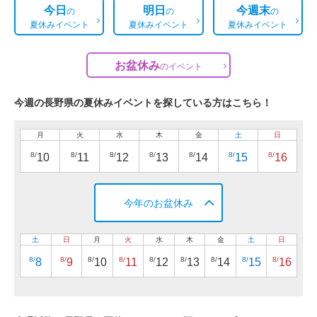
今日
明日
今週末
の
の
の
夏休みイベント
夏休みイベント
夏休みイベント
お盆休み
の
イベント
今週の長野県の夏休みイベントを探している方はこちら！
月
火
水
木
金
土
日
8/
8/
8/
8/
8/
8/
8/
10
11
12
13
14
15
16
今年のお盆休み
土
日
月
火
水
木
金
土
日
8/
8/
8/
8/
8/
8/
8/
8/
8/
8
9
10
11
12
13
14
15
16