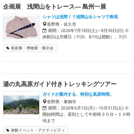
企画展 浅間山をトレース― 島州一展
シャツは浅間！？浅間山をシャツで表現
長野県・佐久市
期間：
2026年7月18日(土)～8月30日(日) ※
休館日は月曜日（7/20、8/10は開館）、7/21
美術展・博物展・展示会
湯の丸高原ガイド付きトレッキングツアー
ガイドが案内する、特別な高原時間。
長野県・東御市
期間：
2026年6月1日(月)～10月31日(土) ※
開始時間は、原則として午前時３０分～１０時
頃まで
体験イベント・アクティビティ