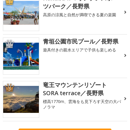
1
ツパーク／長野県
高原の涼風と自然が満喫できる夏の楽園
青垣公園市民プール／長野県
2
遊具付きの親水エリアで子供も楽しめる
竜王マウンテンリゾート
3
SORA terrace／長野県
標高1770m、雲海をも見下ろす天空の大パ
ノラマ