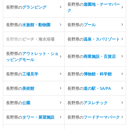
長野県の
遊園地・テーマパー
長野県の
グランピング
ク
長野県の
水族館・動物園
長野県の
プール
長野県の
ビーチ・海水浴場
長野県の
温泉・スパリゾート
長野県の
アウトレット・ショ
長野県の
商業施設・百貨店
ッピングモール
長野県の
工場見学
長野県の
博物館・科学館
長野県の
美術館
長野県の
道の駅・SA/PA
長野県の
公園
長野県の
アスレチック
長野県の
タワー・展望施設
長野県の
フードテーマパーク