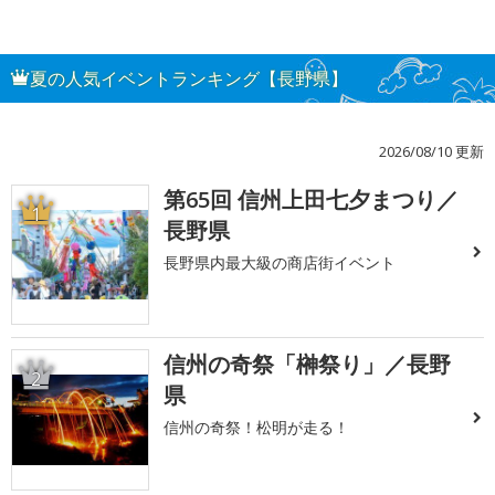
夏の人気イベントランキング【長野県】
2026/08/10 更新
第65回 信州上田七夕まつり／
1
長野県
長野県内最大級の商店街イベント
信州の奇祭「榊祭り」／長野
2
県
信州の奇祭！松明が走る！