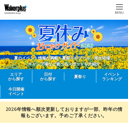
MENU
夏のイベント情報が満載！夏祭りやプール、海水浴場、
キャンプ場など遊べるスポットを大紹介
エリア
日付
イベント
夏祭り
から探す
から探す
ランキング
今日開催
イベント
2026年情報へ順次更新しておりますが一部、昨年の情
報もございます。予めご了承ください。