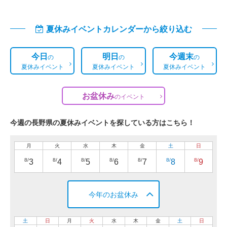
夏休みイベントカレンダーから絞り込む
今日
明日
今週末
の
の
の
夏休みイベント
夏休みイベント
夏休みイベント
お盆休み
の
イベント
今週の長野県の夏休みイベントを探している方はこちら！
月
火
水
木
金
土
日
8/
8/
8/
8/
8/
8/
8/
3
4
5
6
7
8
9
今年のお盆休み
土
日
月
火
水
木
金
土
日