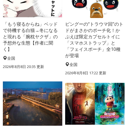
「もう寝るからね」ベッド
ピングーの“トラウマ回”のト
で待機する白猫→冬になる
ドがまさかのポーチ化！か
と現れる「腕枕ヤクザ」の
ぷえぼ限定カプセルトイに
予想外な生態【作者に聞
「スマホストラップ」と
く】
「フェイスポーチ」全10種
が登場
全国
全国
2026年8月8日 20:35
更新
2026年8月8日 17:22
更新