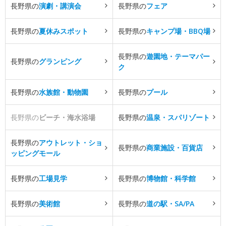
長野県の
演劇・講演会
長野県の
フェア
長野県の
夏休みスポット
長野県の
キャンプ場・BBQ場
長野県の
遊園地・テーマパー
長野県の
グランピング
ク
長野県の
水族館・動物園
長野県の
プール
長野県の
ビーチ・海水浴場
長野県の
温泉・スパリゾート
長野県の
アウトレット・ショ
長野県の
商業施設・百貨店
ッピングモール
長野県の
工場見学
長野県の
博物館・科学館
長野県の
美術館
長野県の
道の駅・SA/PA