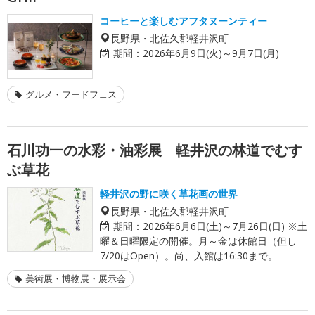
コーヒーと楽しむアフタヌーンティー
長野県・北佐久郡軽井沢町
期間：
2026年6月9日(火)～9月7日(月)
グルメ・フードフェス
石川功一の水彩・油彩展 軽井沢の林道でむす
ぶ草花
軽井沢の野に咲く草花画の世界
長野県・北佐久郡軽井沢町
期間：
2026年6月6日(土)～7月26日(日) ※土
曜＆日曜限定の開催。月～金は休館日（但し
7/20はOpen）。尚、入館は16:30まで。
美術展・博物展・展示会