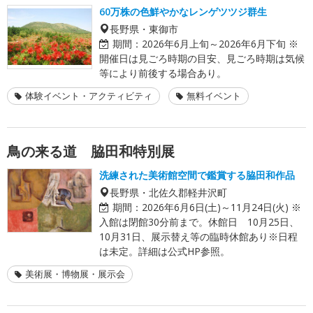
60万株の色鮮やかなレンゲツツジ群生
長野県・東御市
期間：
2026年6月上旬～2026年6月下旬 ※
開催日は見ごろ時期の目安、見ごろ時期は気候
等により前後する場合あり。
体験イベント・アクティビティ
無料イベント
鳥の来る道 脇田和特別展
洗練された美術館空間で鑑賞する脇田和作品
長野県・北佐久郡軽井沢町
期間：
2026年6月6日(土)～11月24日(火) ※
入館は閉館30分前まで。休館日 10月25日、
10月31日、展示替え等の臨時休館あり※日程
は未定。詳細は公式HP参照。
美術展・博物展・展示会