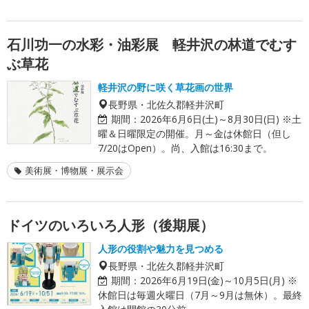
石川功一の水彩・油彩展 軽井沢の林道でむす
ぶ草花
軽井沢の野に咲く草花画の世界
長野県・北佐久郡軽井沢町
期間：
2026年6月6日(土)～8月30日(日) ※土
曜＆日曜限定の開催。月～金は休館日（但し
7/20はOpen）。尚、入館は16:30まで。
美術展・博物展・展示会
ドイツのいろいろ人形（後期展）
人形の役割や魅力を見つめる
長野県・北佐久郡軽井沢町
期間：
2026年6月19日(金)～10月5日(月) ※
休館日は毎週火曜日（7月～9月は無休）。最終