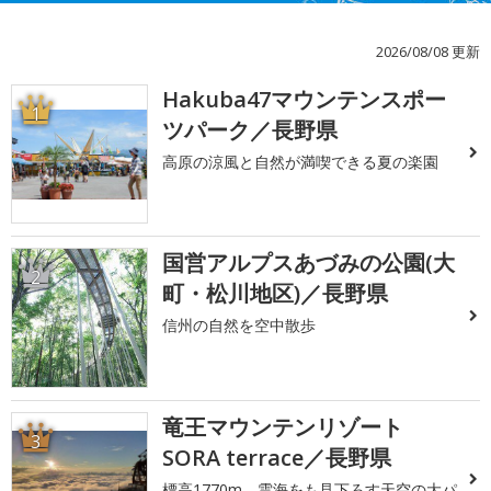
2026/08/08 更新
Hakuba47マウンテンスポー
1
ツパーク／長野県
高原の涼風と自然が満喫できる夏の楽園
国営アルプスあづみの公園(大
2
町・松川地区)／長野県
信州の自然を空中散歩
竜王マウンテンリゾート
3
SORA terrace／長野県
標高1770m、雲海をも見下ろす天空の大パ