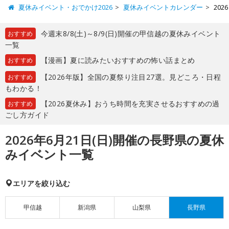
夏休みイベント・おでかけ2026
夏休みイベントカレンダー
20
今週末8/8(土)～8/9(日)開催の甲信越の夏休みイベント
おすすめ
一覧
【漫画】夏に読みたいおすすめの怖い話まとめ
おすすめ
【2026年版】全国の夏祭り注目27選。見どころ・日程
おすすめ
もわかる！
【2026夏休み】おうち時間を充実させるおすすめの過
おすすめ
ごし方ガイド
2026年6月21日(日)開催の長野県の夏休
みイベント一覧
エリアを絞り込む
甲信越
新潟県
山梨県
長野県