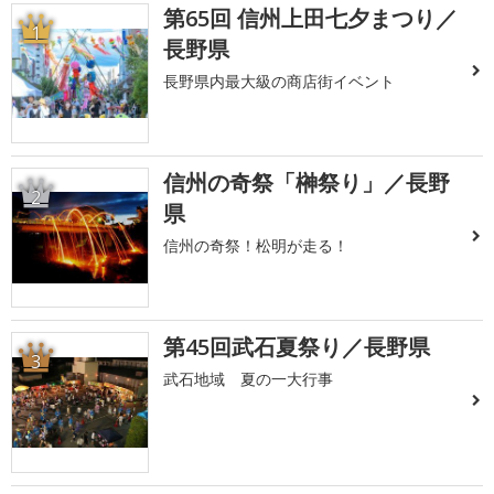
第65回 信州上田七夕まつり／
1
長野県
長野県内最大級の商店街イベント
信州の奇祭「榊祭り」／長野
2
県
信州の奇祭！松明が走る！
第45回武石夏祭り／長野県
3
武石地域 夏の一大行事