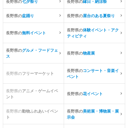
長野県の
七夕祭り
長野県の
縁日・納涼祭
長野県の
盆踊り
長野県の
屋台のある夏祭り
長野県の
体験イベント・アク
長野県の
無料イベント
ティビティ
長野県の
グルメ・フードフェ
長野県の
物産展
ス
長野県の
コンサート・音楽イ
長野県の
フリーマーケット
ベント
長野県の
アニメ・ゲームイベ
長野県の
花イベント
ント
長野県の
動物ふれあいイベン
長野県の
美術展・博物展・展
ト
示会