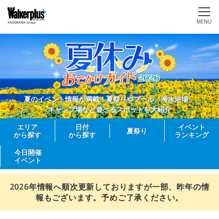
MENU
夏のイベント情報が満載！夏祭りやプール、海水浴場、
キャンプ場など遊べるスポットを大紹介
エリア
日付
イベント
夏祭り
から探す
から探す
ランキング
今日開催
イベント
2026年情報へ順次更新しておりますが一部、昨年の情
報もございます。予めご了承ください。