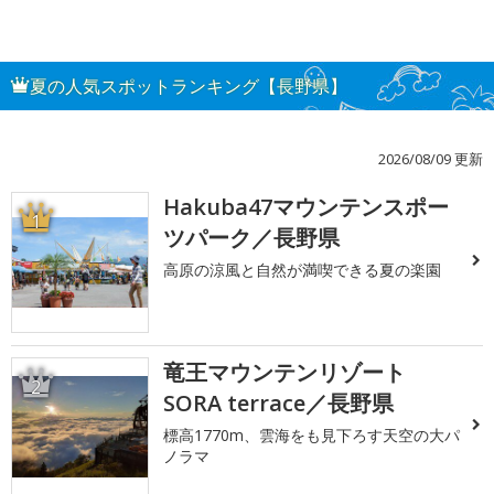
夏の人気スポットランキング【長野県】
2026/08/09 更新
Hakuba47マウンテンスポー
1
ツパーク／長野県
高原の涼風と自然が満喫できる夏の楽園
竜王マウンテンリゾート
2
SORA terrace／長野県
標高1770m、雲海をも見下ろす天空の大パ
ノラマ