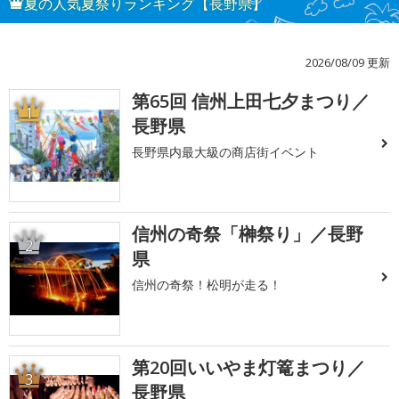
夏の人気夏祭りランキング【長野県】
2026/08/09 更新
第65回 信州上田七夕まつり／
1
長野県
長野県内最大級の商店街イベント
信州の奇祭「榊祭り」／長野
2
県
信州の奇祭！松明が走る！
第20回いいやま灯篭まつり／
3
長野県