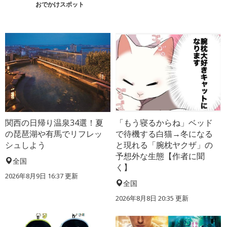
おでかけスポット
関西の日帰り温泉34選！夏
「もう寝るからね」ベッド
の琵琶湖や有馬でリフレッ
で待機する白猫→冬になる
シュしよう
と現れる「腕枕ヤクザ」の
予想外な生態【作者に聞
全国
く】
2026年8月9日 16:37
更新
全国
2026年8月8日 20:35
更新