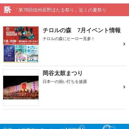
「第78回信州辰野ほたる祭り」近くの夏祭り
チロルの森 7月イベント情報
チロルの森にヒーロー見参！
岡谷太鼓まつり
日本一の揃い打ちを披露