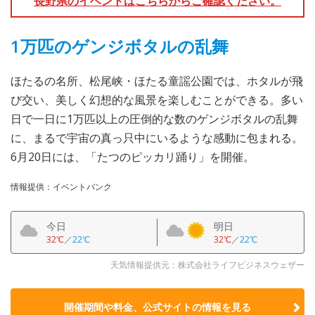
長野県のイベントはこちらからご確認ください。
1万匹のゲンジボタルの乱舞
ほたるの名所、松尾峡・ほたる童謡公園では、ホタルが飛
び交い、美しく幻想的な風景を楽しむことができる。多い
日で一日に1万匹以上の圧倒的な数のゲンジボタルの乱舞
に、まるで宇宙の真っ只中にいるような感動に包まれる。
6月20日には、「たつのピッカリ踊り」を開催。
情報提供：イベントバンク
今日
明日
32℃
／
22℃
32℃
／
22℃
天気情報提供元：株式会社ライフビジネスウェザー
開催期間や料金、公式サイトの
情報を見る