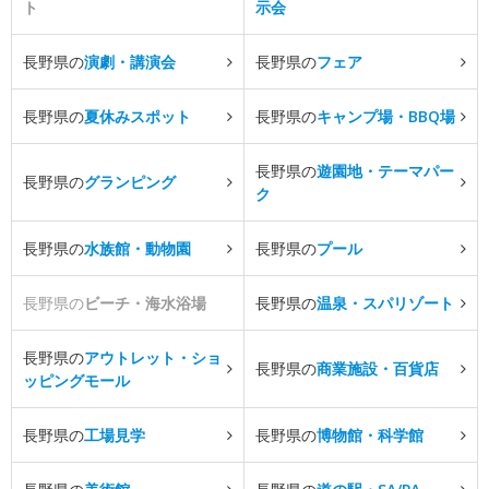
ト
示会
長野県の
演劇・講演会
長野県の
フェア
長野県の
夏休みスポット
長野県の
キャンプ場・BBQ場
長野県の
遊園地・テーマパー
長野県の
グランピング
ク
長野県の
水族館・動物園
長野県の
プール
長野県の
ビーチ・海水浴場
長野県の
温泉・スパリゾート
長野県の
アウトレット・ショ
長野県の
商業施設・百貨店
ッピングモール
長野県の
工場見学
長野県の
博物館・科学館