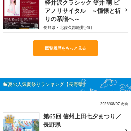
軽井沢クラシック 笠井 萌 ピ
アノリサイタル ～憧憬と祈
りの系譜へ～
長野県・北佐久郡軽井沢町
閲覧履歴をもっと見る
夏の人気夏祭りランキング【長野県】
2026/08/07 更新
第65回 信州上田七夕まつり／
1
長野県