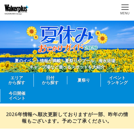
MENU
夏のイベント情報が満載！夏祭りやプール、海水浴場、
キャンプ場など遊べるスポットを大紹介
エリア
日付
イベント
夏祭り
から探す
から探す
ランキング
今日開催
イベント
2026年情報へ順次更新しておりますが一部、昨年の情
報もございます。予めご了承ください。