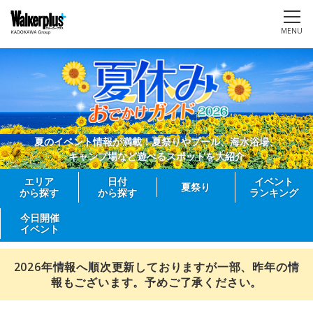
MENU
夏のイベント情報が満載！夏祭りやプール、海水浴場、
キャンプ場など遊べるスポットを大紹介
エリア
日付
イベント
夏祭り
から探す
から探す
ランキング
今日開催
イベント
2026年情報へ順次更新しておりますが一部、昨年の情
報もございます。予めご了承ください。