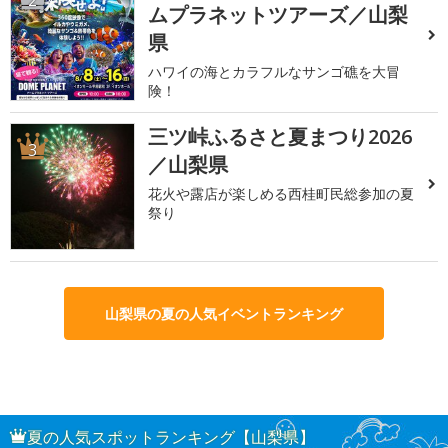
2
ムプラネットツアーズ／山梨
県
ハワイの海とカラフルなサンゴ礁を大冒
険！
三ツ峠ふるさと夏まつり2026
3
／山梨県
花火や露店が楽しめる西桂町民総参加の夏
祭り
山梨県の夏の人気イベントランキング
夏の人気スポットランキング【山梨県】