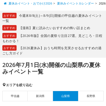
夏休みイベント・おでかけ2026
夏休みイベントカレンダー
20
今週末8/8(土)～8/9(日)開催の甲信越の夏休みイベント
おすすめ
一覧
【漫画】夏に読みたいおすすめの怖い話まとめ
おすすめ
【2026年版】全国の夏祭り注目27選。見どころ・日程
おすすめ
もわかる！
【2026夏休み】おうち時間を充実させるおすすめの過
おすすめ
ごし方ガイド
2026年7月1日(水)開催の山梨県の夏休
みイベント一覧
エリアを絞り込む
甲信越
新潟県
山梨県
長野県