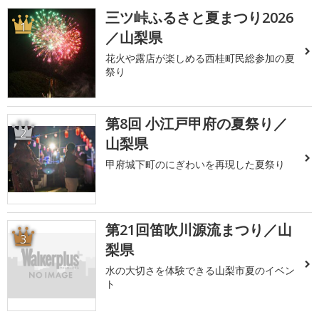
三ツ峠ふるさと夏まつり2026
1
／山梨県
花火や露店が楽しめる西桂町民総参加の夏
祭り
第8回 小江戸甲府の夏祭り／
2
山梨県
甲府城下町のにぎわいを再現した夏祭り
第21回笛吹川源流まつり／山
3
梨県
水の大切さを体験できる山梨市夏のイベン
ト