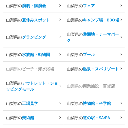
山梨県の
演劇・講演会
山梨県の
フェア
山梨県の
夏休みスポット
山梨県の
キャンプ場・BBQ場
山梨県の
遊園地・テーマパー
山梨県の
グランピング
ク
山梨県の
水族館・動物園
山梨県の
プール
山梨県の
ビーチ・海水浴場
山梨県の
温泉・スパリゾート
山梨県の
アウトレット・ショ
山梨県の
商業施設・百貨店
ッピングモール
山梨県の
工場見学
山梨県の
博物館・科学館
山梨県の
美術館
山梨県の
道の駅・SA/PA