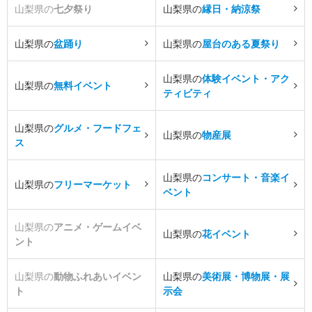
山梨県の
七夕祭り
山梨県の
縁日・納涼祭
山梨県の
盆踊り
山梨県の
屋台のある夏祭り
山梨県の
体験イベント・アク
山梨県の
無料イベント
ティビティ
山梨県の
グルメ・フードフェ
山梨県の
物産展
ス
山梨県の
コンサート・音楽イ
山梨県の
フリーマーケット
ベント
山梨県の
アニメ・ゲームイベ
山梨県の
花イベント
ント
山梨県の
動物ふれあいイベン
山梨県の
美術展・博物展・展
ト
示会