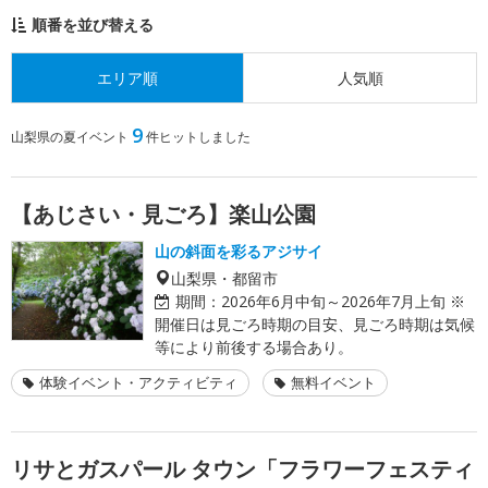
順番を並び替える
エリア順
人気順
9
山梨県の夏イベント
件ヒットしました
【あじさい・見ごろ】楽山公園
山の斜面を彩るアジサイ
山梨県・都留市
期間：
2026年6月中旬～2026年7月上旬 ※
開催日は見ごろ時期の目安、見ごろ時期は気候
等により前後する場合あり。
体験イベント・アクティビティ
無料イベント
リサとガスパール タウン「フラワーフェスティ