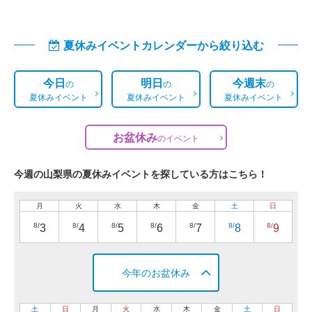
夏休みイベントカレンダーから絞り込む
今日
明日
今週末
の
の
の
夏休みイベント
夏休みイベント
夏休みイベント
お盆休み
の
イベント
今週の山梨県の夏休みイベントを探している方はこちら！
月
火
水
木
金
土
日
8/
8/
8/
8/
8/
8/
8/
3
4
5
6
7
8
9
今年のお盆休み
土
日
月
火
水
木
金
土
日