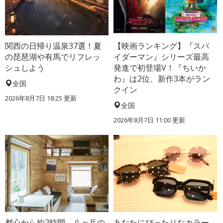
関西の日帰り温泉37選！夏
【映画ランキング】『スパ
の琵琶湖や有馬でリフレッ
イダーマン』シリーズ最高
シュしよう
発進で初登場V！『ちいか
わ』は2位、新作3本がラン
全国
クイン
2026年8月7日 18:25
更新
全国
2026年8月7日 11:00
更新
都心から約2時間、八ヶ岳の
あなたにぴったりなカラー