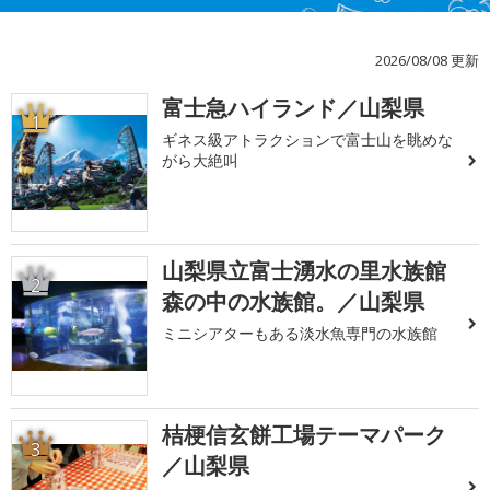
2026/08/08 更新
富士急ハイランド／山梨県
1
ギネス級アトラクションで富士山を眺めな
がら大絶叫
山梨県立富士湧水の里水族館
2
森の中の水族館。／山梨県
ミニシアターもある淡水魚専門の水族館
桔梗信玄餅工場テーマパーク
3
／山梨県