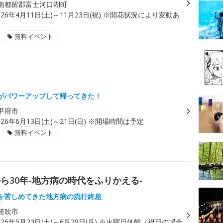
南都留郡富士河口湖町
026年4月11日(土)～11月23日(祝) ※開花状況により変動あ
無料イベント
がパワーアップして帰ってきた！
甲府市
026年6月13日(土)～21日(日) ※開場時間は予定
無料イベント
ら30年-地方病の時代をふりかえる-
を苦しめてきた地方病の流行終息
笛吹市
026年5月23日(土)～6月29日(月) ※火曜日休館（祝日の場合