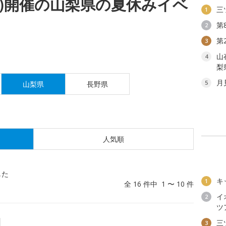
(日)開催の山梨県の夏休みイベ
三
1
第
2
第
3
山
4
梨
月
5
山梨県
長野県
人気順
した
キ
1
全 16 件中 1 〜 10 件
イ
2
ツ
園
三
3