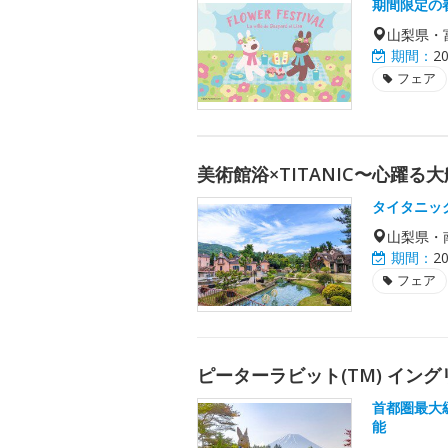
期間限定の
山梨県・
期間：
2
フェア
美術館浴×TITANIC〜心躍る
タイタニッ
山梨県・
期間：
2
フェア
ピーターラビット(TM) イン
首都圏最大
能