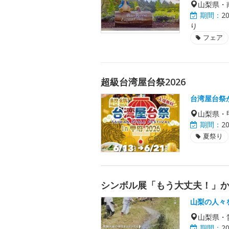
山梨県・
期間：
2
り
フェア
超級台湾屋台祭2026
台湾屋台祭
山梨県・
期間：
2
夏祭り
シンボル展「もう大丈夫！」か
山梨の人々
山梨県・
期間：
2