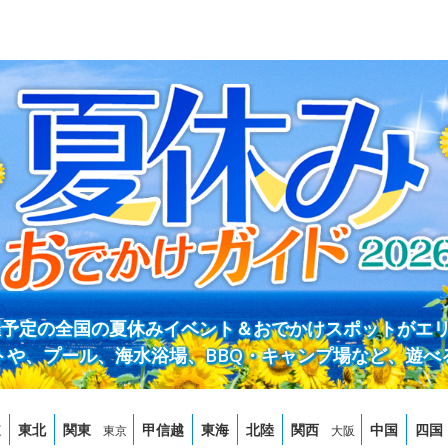
開催予定の全国の夏休みイベント＆おでかけスポットがエ
トや、プール、海水浴場、BBQ・キャンプ場など、遊べ
道
東北
関東
甲信越
東海
北陸
関西
中国
四国
東京
大阪