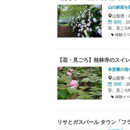
山の斜面を
山梨県・
期間：
2
安、見ごろ
体験イ
【花・見ごろ】桂林寺のスイ
本堂裏の池
山梨県・
期間：
2
安、見ごろ
体験イ
リサとガスパール タウン「フ