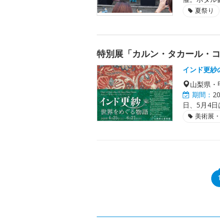
夏祭り
特別展「カルン・タカール・コ
インド更紗
山梨県・
期間：
2
日、5月4日
美術展