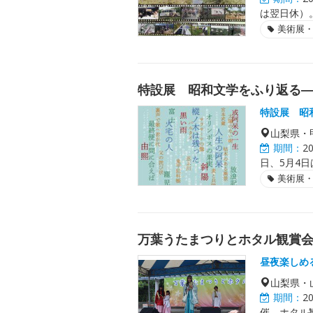
は翌日休）。
美術展
特設展 昭和文学をふり返る
特設展 昭
山梨県・
期間：
2
日、5月4日
美術展
万葉うたまつりとホタル観賞
昼夜楽しめ
山梨県・
期間：
2
催。ホタル観