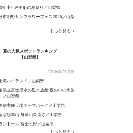
8回 小江戸甲府の夏祭り／山梨県
杜市明野サンフラワーフェス2026／山梨
もっと見る
夏の人気スポットランキング
【山梨県】
2026/08/08 更新
士急ハイランド／山梨県
梨県立富士湧水の里水族館 森の中の水族
。／山梨県
梗信玄餅工場テーマパーク／山梨県
蓮宗総本山 身延山久遠寺／山梨県
ランドーム 富士忍野／山梨県
もっと見る