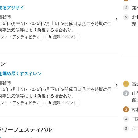
彩るアジサイ
第
4
都留市
北
5
026年6月中旬～2026年7月上旬 ※開催日は見ごろ時期の目
県
時期は気候等により前後する場合あり。
ベント・アクティビティ
無料イベント
レン
を埋め尽くすスイレン
都留市
富
1
026年6月上旬～2026年6月下旬 ※開催日は見ごろ時期の目
山
2
時期は気候等により前後する場合あり。
館
ベント・アクティビティ
無料イベント
桔
3
日
4
グ
ラワーフェスティバル」
5