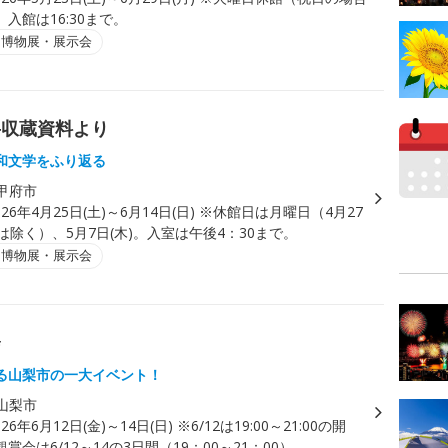
入館は16:30まで。
・博物展・展示会
―収蔵資料より
和文学をふり返る
甲府市
026年4月25日(土)～6月14日(日) ※休館日は月曜日（4月27
は除く）、5月7日(木)。入室は午後4：30まで。
・博物展・展示会
会
る山梨市の一大イベント！
山梨市
026年6月12日(金)～14日(日) ※6/12は19:00～21:00の開
賞会は6/12～14の3日間（19：00～21：00）。