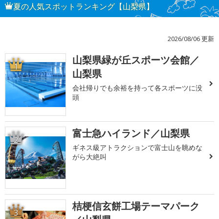
夏の人気スポットランキング【山梨県】
2026/08/06 更新
山梨県緑が丘スポーツ会館／
1
山梨県
会社帰りでも余裕を持って各スポーツに没
頭
富士急ハイランド／山梨県
2
ギネス級アトラクションで富士山を眺めな
がら大絶叫
桔梗信玄餅工場テーマパーク
3