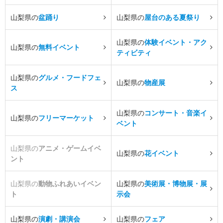
山梨県の
盆踊り
山梨県の
屋台のある夏祭り
山梨県の
体験イベント・アク
山梨県の
無料イベント
ティビティ
山梨県の
グルメ・フードフェ
山梨県の
物産展
ス
山梨県の
コンサート・音楽イ
山梨県の
フリーマーケット
ベント
山梨県の
アニメ・ゲームイベ
山梨県の
花イベント
ント
山梨県の
動物ふれあいイベン
山梨県の
美術展・博物展・展
ト
示会
山梨県の
演劇・講演会
山梨県の
フェア