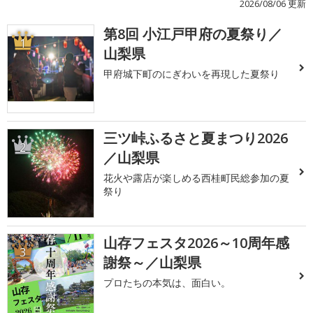
2026/08/06 更新
第8回 小江戸甲府の夏祭り／
1
山梨県
甲府城下町のにぎわいを再現した夏祭り
三ツ峠ふるさと夏まつり2026
2
／山梨県
花火や露店が楽しめる西桂町民総参加の夏
祭り
山存フェスタ2026～10周年感
3
謝祭～／山梨県
プロたちの本気は、面白い。