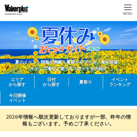
MENU
夏のイベント情報が満載！夏祭りやプール、海水浴場、
キャンプ場など遊べるスポットを大紹介
エリア
日付
イベント
夏祭り
から探す
から探す
ランキング
今日開催
イベント
2026年情報へ順次更新しておりますが一部、昨年の情
報もございます。予めご了承ください。