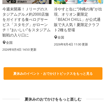
今週末開幕！Ｊリーグのス
冷やすと缶に“沖縄の海”が出
タジアムグルメ約2000店舗
現、オリオン夏限定
をガイドする食べログサー
「BEACH CHILL」が公式通
ビス「スタモグ」がローン
販で大人気！夏限定クラフ
チ！“おいしい”をスタジアム
ト2種も登場
観戦の入り口に
全国
全国
2026年8月4日 11:00
更新
2026年8月4日 14:50
更新
夏休みのイベント・おでかけトピックスをもっと見る
夏休みのおでかけをもっと楽しむ