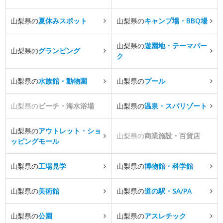
山梨県の
夏休みスポット
山梨県の
キャンプ場・BBQ場
山梨県の
遊園地・テーマパー
山梨県の
グランピング
ク
山梨県の
水族館・動物園
山梨県の
プール
山梨県の
ビーチ・海水浴場
山梨県の
温泉・スパリゾート
山梨県の
アウトレット・ショ
山梨県の
商業施設・百貨店
ッピングモール
山梨県の
工場見学
山梨県の
博物館・科学館
山梨県の
美術館
山梨県の
道の駅・SA/PA
山梨県の
公園
山梨県の
アスレチック