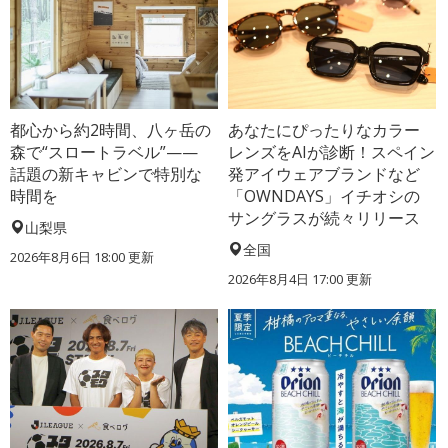
都心から約2時間、八ヶ岳の
あなたにぴったりなカラー
森で“スロートラベル”——
レンズをAIが診断！スペイン
話題の新キャビンで特別な
発アイウェアブランドなど
時間を
「OWNDAYS」イチオシの
サングラスが続々リリース
山梨県
全国
2026年8月6日 18:00
更新
2026年8月4日 17:00
更新