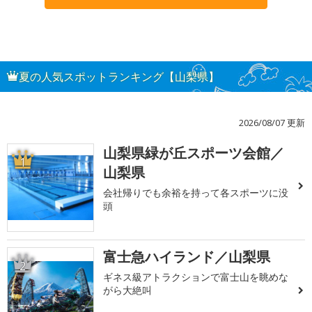
夏の人気スポットランキング【山梨県】
2026/08/07 更新
山梨県緑が丘スポーツ会館／
1
山梨県
会社帰りでも余裕を持って各スポーツに没
頭
富士急ハイランド／山梨県
2
ギネス級アトラクションで富士山を眺めな
がら大絶叫