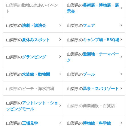
山梨県の
動物ふれあいイベン
山梨県の
美術展・博物展・展
ト
示会
山梨県の
演劇・講演会
山梨県の
フェア
山梨県の
夏休みスポット
山梨県の
キャンプ場・BBQ場
山梨県の
遊園地・テーマパー
山梨県の
グランピング
ク
山梨県の
水族館・動物園
山梨県の
プール
山梨県の
ビーチ・海水浴場
山梨県の
温泉・スパリゾート
山梨県の
アウトレット・ショ
山梨県の
商業施設・百貨店
ッピングモール
山梨県の
工場見学
山梨県の
博物館・科学館