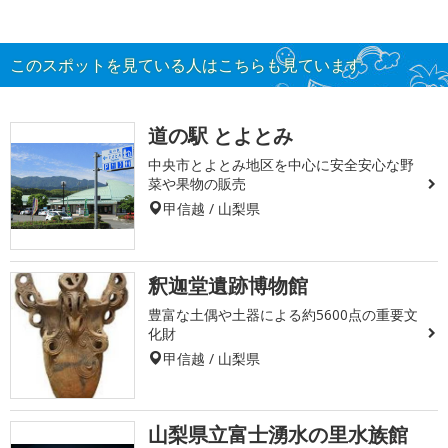
このスポットを見ている人はこちらも見ています
道の駅 とよとみ
中央市とよとみ地区を中心に安全安心な野
菜や果物の販売
甲信越 / 山梨県
釈迦堂遺跡博物館
豊富な土偶や土器による約5600点の重要文
化財
甲信越 / 山梨県
山梨県立富士湧水の里水族館