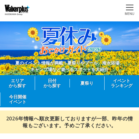
MENU
夏のイベント情報が満載！夏祭りやプール、海水浴場、
キャンプ場など遊べるスポットを大紹介
エリア
日付
イベント
夏祭り
から探す
から探す
ランキング
今日開催
イベント
2026年情報へ順次更新しておりますが一部、昨年の情
報もございます。予めご了承ください。