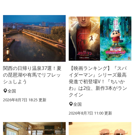
関西の日帰り温泉37選！夏
【映画ランキング】『スパ
の琵琶湖や有馬でリフレッ
イダーマン』シリーズ最高
シュしよう
発進で初登場V！『ちいか
わ』は2位、新作3本がラン
全国
クイン
2026年8月7日 18:25
更新
全国
2026年8月7日 11:00
更新