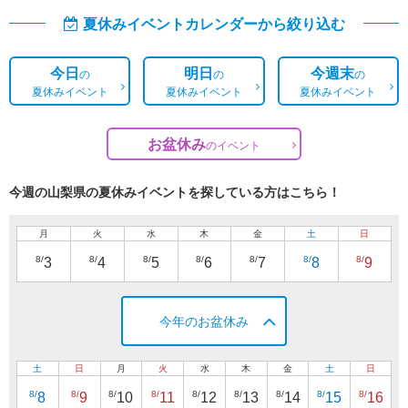
夏休みイベントカレンダーから絞り込む
今日
明日
今週末
の
の
の
夏休みイベント
夏休みイベント
夏休みイベント
お盆休み
の
イベント
今週の山梨県の夏休みイベントを探している方はこちら！
月
火
水
木
金
土
日
8/
8/
8/
8/
8/
8/
8/
3
4
5
6
7
8
9
今年のお盆休み
土
日
月
火
水
木
金
土
日
8/
8/
8/
8/
8/
8/
8/
8/
8/
8
9
10
11
12
13
14
15
16