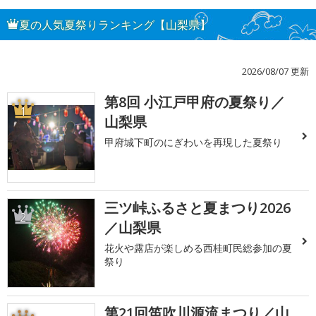
夏の人気夏祭りランキング【山梨県】
2026/08/07 更新
第8回 小江戸甲府の夏祭り／
1
山梨県
甲府城下町のにぎわいを再現した夏祭り
三ツ峠ふるさと夏まつり2026
2
／山梨県
花火や露店が楽しめる西桂町民総参加の夏
祭り
第21回笛吹川源流まつり／山