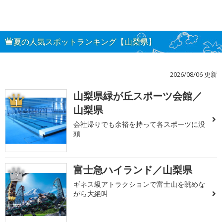
夏の人気スポットランキング【山梨県】
2026/08/06 更新
山梨県緑が丘スポーツ会館／
1
山梨県
会社帰りでも余裕を持って各スポーツに没
頭
富士急ハイランド／山梨県
2
ギネス級アトラクションで富士山を眺めな
がら大絶叫