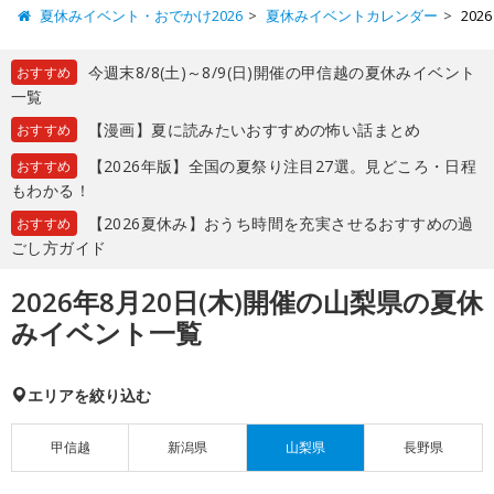
夏休みイベント・おでかけ2026
夏休みイベントカレンダー
20
今週末8/8(土)～8/9(日)開催の甲信越の夏休みイベント
おすすめ
一覧
【漫画】夏に読みたいおすすめの怖い話まとめ
おすすめ
【2026年版】全国の夏祭り注目27選。見どころ・日程
おすすめ
もわかる！
【2026夏休み】おうち時間を充実させるおすすめの過
おすすめ
ごし方ガイド
2026年8月20日(木)開催の山梨県の夏休
みイベント一覧
エリアを絞り込む
甲信越
新潟県
山梨県
長野県