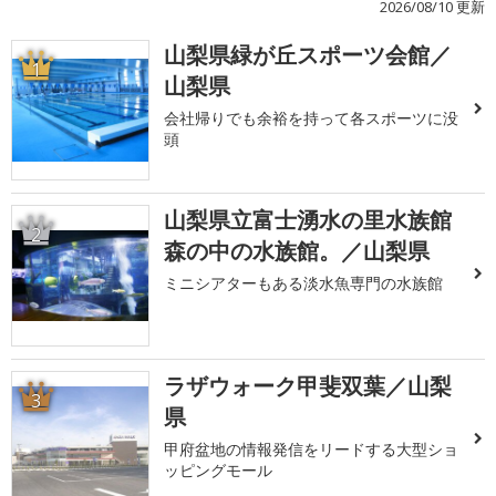
2026/08/10 更新
山梨県緑が丘スポーツ会館／
1
山梨県
会社帰りでも余裕を持って各スポーツに没
頭
山梨県立富士湧水の里水族館
2
森の中の水族館。／山梨県
ミニシアターもある淡水魚専門の水族館
ラザウォーク甲斐双葉／山梨
3
県
甲府盆地の情報発信をリードする大型ショ
ッピングモール