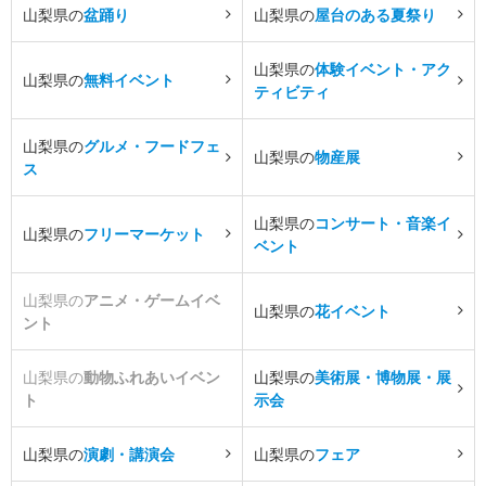
山梨県の
盆踊り
山梨県の
屋台のある夏祭り
山梨県の
体験イベント・アク
山梨県の
無料イベント
ティビティ
山梨県の
グルメ・フードフェ
山梨県の
物産展
ス
山梨県の
コンサート・音楽イ
山梨県の
フリーマーケット
ベント
山梨県の
アニメ・ゲームイベ
山梨県の
花イベント
ント
山梨県の
動物ふれあいイベン
山梨県の
美術展・博物展・展
ト
示会
山梨県の
演劇・講演会
山梨県の
フェア