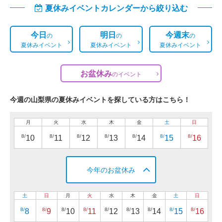
夏休みイベントカレンダーから絞り込む
今日
明日
今週末
の
の
の
夏休みイベント
夏休みイベント
夏休みイベント
お盆休み
の
イベント
今週の山梨県の夏休みイベントを探している方はこちら！
月
火
水
木
金
土
日
8/
8/
8/
8/
8/
8/
8/
10
11
12
13
14
15
16
今年のお盆休み
土
日
月
火
水
木
金
土
日
8/
8/
8/
8/
8/
8/
8/
8/
8/
8
9
10
11
12
13
14
15
16