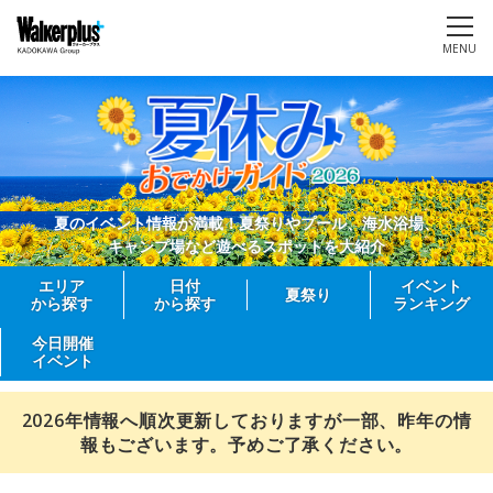
MENU
夏のイベント情報が満載！夏祭りやプール、海水浴場、
キャンプ場など遊べるスポットを大紹介
エリア
日付
イベント
夏祭り
から探す
から探す
ランキング
今日開催
イベント
2026年情報へ順次更新しておりますが一部、昨年の情
報もございます。予めご了承ください。