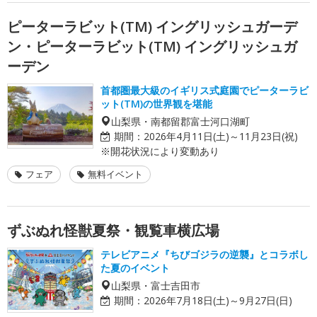
ピーターラビット(TM) イングリッシュガーデ
ン・ピーターラビット(TM) イングリッシュガ
ーデン
首都圏最大級のイギリス式庭園でピーターラビ
ット(TM)の世界観を堪能
山梨県・南都留郡富士河口湖町
期間：
2026年4月11日(土)～11月23日(祝)
※開花状況により変動あり
フェア
無料イベント
ずぶぬれ怪獣夏祭・観覧車横広場
テレビアニメ『ちびゴジラの逆襲』とコラボし
た夏のイベント
山梨県・富士吉田市
期間：
2026年7月18日(土)～9月27日(日)