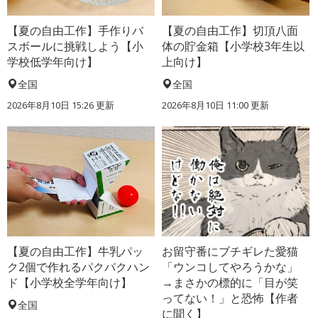
【夏の自由工作】手作りバ
【夏の自由工作】切頂八面
スボールに挑戦しよう【小
体の貯金箱【小学校3年生以
学校低学年向け】
上向け】
全国
全国
2026年8月10日 15:26
更新
2026年8月10日 11:00
更新
【夏の自由工作】牛乳パッ
お留守番にブチギレた愛猫
ク2個で作れるパクパクハン
「ウンコしてやろうかな」
ド【小学校全学年向け】
→まさかの標的に「目が笑
ってない！」と恐怖【作者
全国
に聞く】