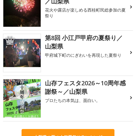
／山梨県
花火や露店が楽しめる西桂町民総参加の夏
祭り
第8回 小江戸甲府の夏祭り／
2
山梨県
甲府城下町のにぎわいを再現した夏祭り
山存フェスタ2026～10周年感
3
謝祭～／山梨県
プロたちの本気は、面白い。