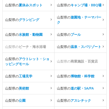
山梨県の
夏休みスポット
山梨県の
キャンプ場・BBQ場
山梨県の
遊園地・テーマパー
山梨県の
グランピング
ク
山梨県の
水族館・動物園
山梨県の
プール
山梨県の
ビーチ・海水浴場
山梨県の
温泉・スパリゾート
山梨県の
アウトレット・ショ
山梨県の
商業施設・百貨店
ッピングモール
山梨県の
工場見学
山梨県の
博物館・科学館
山梨県の
美術館
山梨県の
道の駅・SA/PA
山梨県の
公園
山梨県の
アスレチック