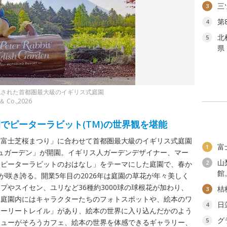
三
3
第
4
北
5
県
現された首都圏最大級のイギリス式庭園
 ＆ Co.,2026
でピーターラビット(TM)の世界観を堪能
「富士芝桜まつり」に合わせて首都圏最大級のイギリス式庭園
富
1
ッシュガーデン」が開園。イギリス人ガーデンデザイナー、マー
山
2
「ピーターラビットのおはなし」をテーマにした庭園で、春か
館
が咲き誇る。開業5年目の2026年は庭園の草花が年々美しく
プやスイセン、ユリなど36種約3000球の球根花が加わり、
桔
3
。庭園内にはキャラクターたちのフォトスポットや、絵本のワ
日
4
トーリートレイル」があり、絵本の世界に入り込んだかのよう
グ
5
ニューがそろうカフェ、絵本の世界を体感できるギャラリー、