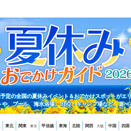
開催予定の全国の夏休みイベント＆おでかけスポットがエ
トや、プール、海水浴場、BBQ・キャンプ場など、遊べ
道
東北
関東
甲信越
東海
北陸
関西
中国
四国
東京
大阪