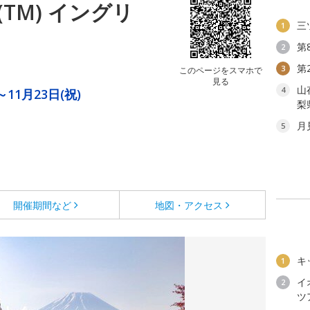
TM) イングリ
三
1
第
2
第
3
このページをスマホで
見る
山
4
～11月23日(祝)
梨
月
5
開催期間など
地図・アクセス
キ
1
イ
2
ツ