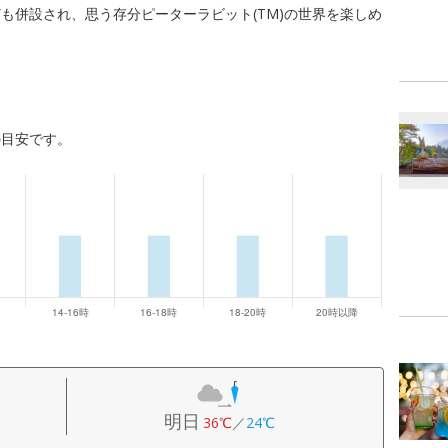
も併設され、思う存分ピーターラビット(TM)の世界を楽しめ
の目安です。
明日
36℃
／
24℃