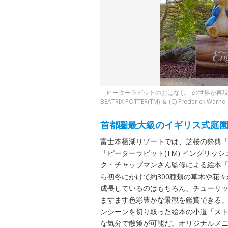
「ピーターラビットのおはなし」の世界が再
BEATRIX POTTER(TM) ＆ (C) Frederick Warne
首都圏最大級のイギリス式庭園
富士本栖湖リゾートでは、芝桜の祭典
「ピーターラビット(TM) イングリ
ク・チャップマンさん監修による絵本
ら初冬にかけて約300種類の草木や花々
成長しているのはもちろん、チューリッ
ますます色彩豊かな景観を鑑賞できる
ンシーンを切り取った絵本の小道「ス
な気分で散策が可能だ。オリジナルメ