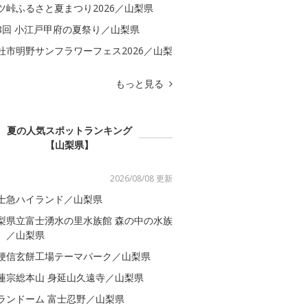
ツ峠ふるさと夏まつり2026／山梨県
8回 小江戸甲府の夏祭り／山梨県
杜市明野サンフラワーフェス2026／山梨
もっと見る
夏の人気スポットランキング
【山梨県】
2026/08/08 更新
士急ハイランド／山梨県
梨県立富士湧水の里水族館 森の中の水族
。／山梨県
梗信玄餅工場テーマパーク／山梨県
蓮宗総本山 身延山久遠寺／山梨県
ランドーム 富士忍野／山梨県