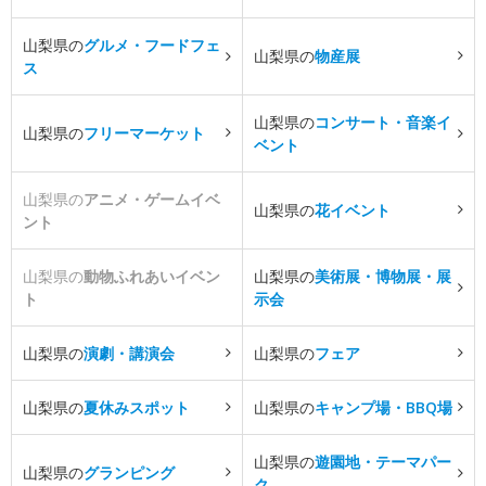
山梨県の
グルメ・フードフェ
山梨県の
物産展
ス
山梨県の
コンサート・音楽イ
山梨県の
フリーマーケット
ベント
山梨県の
アニメ・ゲームイベ
山梨県の
花イベント
ント
山梨県の
動物ふれあいイベン
山梨県の
美術展・博物展・展
ト
示会
山梨県の
演劇・講演会
山梨県の
フェア
山梨県の
夏休みスポット
山梨県の
キャンプ場・BBQ場
山梨県の
遊園地・テーマパー
山梨県の
グランピング
ク