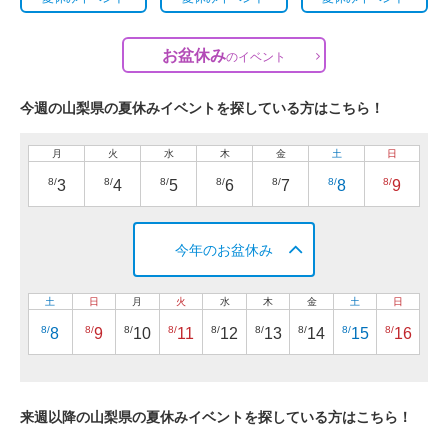
お盆休み
の
イベント
今週の山梨県の夏休みイベントを探している方はこちら！
月
火
水
木
金
土
日
8/
8/
8/
8/
8/
8/
8/
3
4
5
6
7
8
9
今年のお盆休み
土
日
月
火
水
木
金
土
日
8/
8/
8/
8/
8/
8/
8/
8/
8/
8
9
10
11
12
13
14
15
16
来週以降の山梨県の夏休みイベントを探している方はこちら！