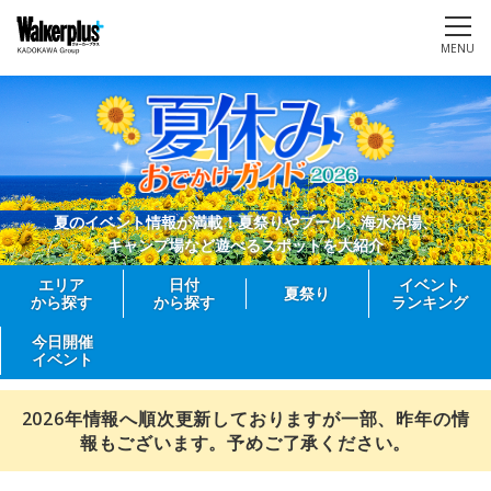
MENU
夏のイベント情報が満載！夏祭りやプール、海水浴場、
キャンプ場など遊べるスポットを大紹介
エリア
日付
イベント
夏祭り
から探す
から探す
ランキング
今日開催
イベント
2026年情報へ順次更新しておりますが一部、昨年の情
報もございます。予めご了承ください。