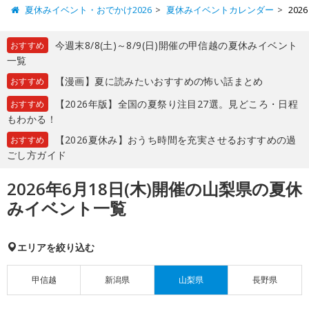
夏休みイベント・おでかけ2026
夏休みイベントカレンダー
20
今週末8/8(土)～8/9(日)開催の甲信越の夏休みイベント
おすすめ
一覧
【漫画】夏に読みたいおすすめの怖い話まとめ
おすすめ
【2026年版】全国の夏祭り注目27選。見どころ・日程
おすすめ
もわかる！
【2026夏休み】おうち時間を充実させるおすすめの過
おすすめ
ごし方ガイド
2026年6月18日(木)開催の山梨県の夏休
みイベント一覧
エリアを絞り込む
甲信越
新潟県
山梨県
長野県