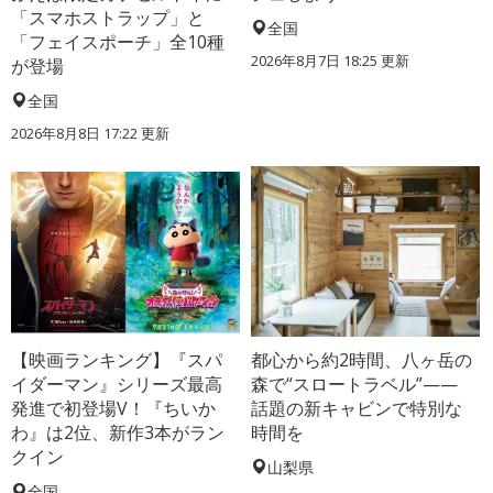
「スマホストラップ」と
全国
「フェイスポーチ」全10種
2026年8月7日 18:25
更新
が登場
全国
2026年8月8日 17:22
更新
【映画ランキング】『スパ
都心から約2時間、八ヶ岳の
イダーマン』シリーズ最高
森で“スロートラベル”——
発進で初登場V！『ちいか
話題の新キャビンで特別な
わ』は2位、新作3本がラン
時間を
クイン
山梨県
全国