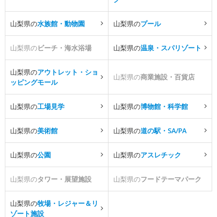
山梨県の
水族館・動物園
山梨県の
プール
山梨県の
ビーチ・海水浴場
山梨県の
温泉・スパリゾート
山梨県の
アウトレット・ショ
山梨県の
商業施設・百貨店
ッピングモール
山梨県の
工場見学
山梨県の
博物館・科学館
山梨県の
美術館
山梨県の
道の駅・SA/PA
山梨県の
公園
山梨県の
アスレチック
山梨県の
タワー・展望施設
山梨県の
フードテーマパーク
山梨県の
牧場・レジャー＆リ
ゾート施設