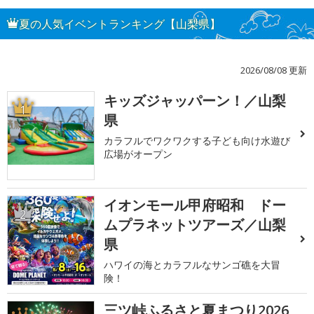
夏の人気イベントランキング【山梨県】
2026/08/08 更新
キッズジャッパーン！／山梨
1
県
カラフルでワクワクする子ども向け水遊び
広場がオープン
イオンモール甲府昭和 ドー
2
ムプラネットツアーズ／山梨
県
ハワイの海とカラフルなサンゴ礁を大冒
険！
三ツ峠ふるさと夏まつり2026