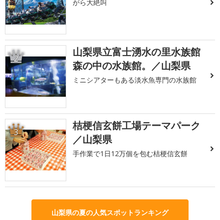
がら大絶叫
山梨県立富士湧水の里水族館
2
森の中の水族館。／山梨県
ミニシアターもある淡水魚専門の水族館
桔梗信玄餅工場テーマパーク
3
／山梨県
手作業で1日12万個を包む桔梗信玄餅
山梨県の夏の人気スポットランキング