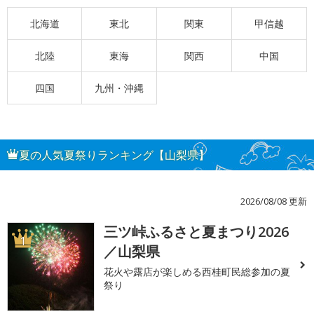
北海道
東北
関東
甲信越
北陸
東海
関西
中国
四国
九州・沖縄
夏の人気夏祭りランキング【山梨県】
2026/08/08 更新
三ツ峠ふるさと夏まつり2026
1
／山梨県
花火や露店が楽しめる西桂町民総参加の夏
祭り