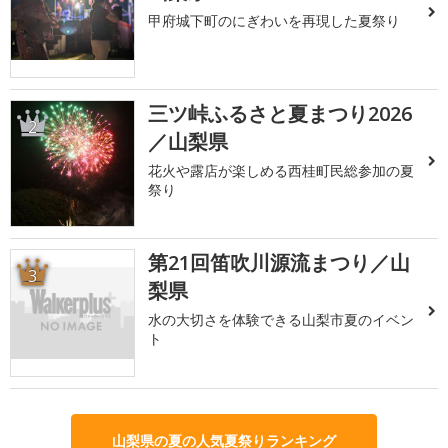
甲府城下町のにぎわいを再現した夏祭り
三ツ峠ふるさと夏まつり2026
2
／山梨県
花火や露店が楽しめる西桂町民総参加の夏
祭り
第21回笛吹川源流まつり／山
3
梨県
水の大切さを体験できる山梨市夏のイベン
ト
山梨県の夏の人気夏祭りランキング