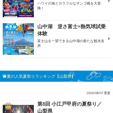
ハワイの海とカラフルなサンゴ礁を大冒
険！
山中湖 逆さ富士×熱気球試乗
体験
富士山を一望できる山中湖の新たな観光名
所
夏の人気夏祭りランキング【山梨県】
2026/08/07 更新
第8回 小江戸甲府の夏祭り／
1
山梨県