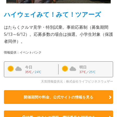
ハイウェイみて！みて！ツアーズ
はたらくクルマ見学・特別試乗。事前応募制（募集期間
5/13～6/12）。応募多数の場合は抽選。小学生対象（保護
者同伴）。
情報提供：イベントバンク
今日
明日
35℃
／
24℃
37℃
／
25℃
天気情報提供元：株式会社ライフビジネスウェザー
開催期間や料金、公式サイトの
情報を見る