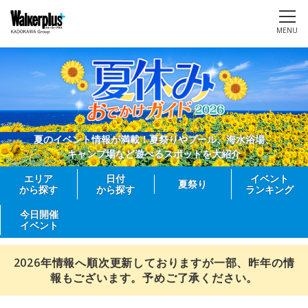
MENU
夏のイベント情報が満載！夏祭りやプール、海水浴場、
キャンプ場など遊べるスポットを大紹介
エリア
日付
イベント
夏祭り
から探す
から探す
ランキング
今日開催
イベント
2026年情報へ順次更新しておりますが一部、昨年の情
報もございます。予めご了承ください。