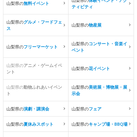
山梨県の
体験イベント・アク
山梨県の
無料イベント
ティビティ
山梨県の
グルメ・フードフェ
山梨県の
物産展
ス
山梨県の
コンサート・音楽イ
山梨県の
フリーマーケット
ベント
山梨県の
アニメ・ゲームイベ
山梨県の
花イベント
ント
山梨県の
動物ふれあいイベン
山梨県の
美術展・博物展・展
ト
示会
山梨県の
演劇・講演会
山梨県の
フェア
山梨県の
夏休みスポット
山梨県の
キャンプ場・BBQ場