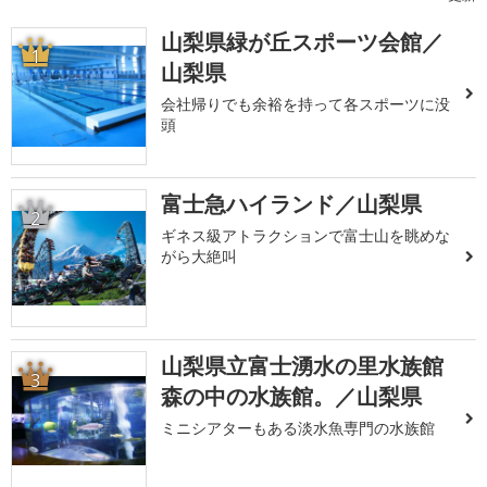
山梨県緑が丘スポーツ会館／
1
山梨県
会社帰りでも余裕を持って各スポーツに没
頭
富士急ハイランド／山梨県
2
ギネス級アトラクションで富士山を眺めな
がら大絶叫
山梨県立富士湧水の里水族館
3
森の中の水族館。／山梨県
ミニシアターもある淡水魚専門の水族館