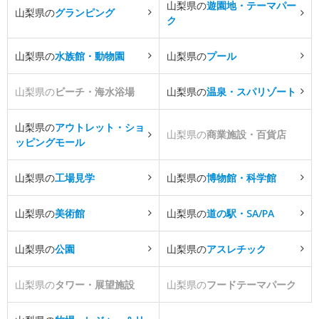
山梨県の
遊園地・テーマパー
山梨県の
グランピング
ク
山梨県の
水族館・動物園
山梨県の
プール
山梨県の
ビーチ・海水浴場
山梨県の
温泉・スパリゾート
山梨県の
アウトレット・ショ
山梨県の
商業施設・百貨店
ッピングモール
山梨県の
工場見学
山梨県の
博物館・科学館
山梨県の
美術館
山梨県の
道の駅・SA/PA
山梨県の
公園
山梨県の
アスレチック
山梨県の
タワー・展望施設
山梨県の
フードテーマパーク