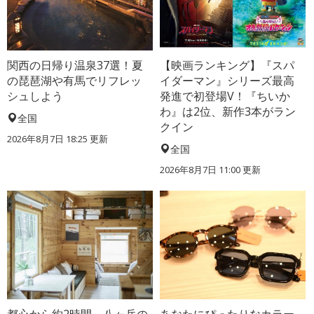
関西の日帰り温泉37選！夏
【映画ランキング】『スパ
の琵琶湖や有馬でリフレッ
イダーマン』シリーズ最高
シュしよう
発進で初登場V！『ちいか
わ』は2位、新作3本がラン
全国
クイン
2026年8月7日 18:25
更新
全国
2026年8月7日 11:00
更新