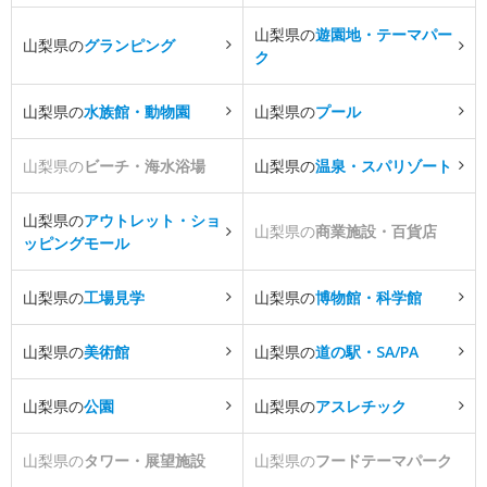
山梨県の
遊園地・テーマパー
山梨県の
グランピング
ク
山梨県の
水族館・動物園
山梨県の
プール
山梨県の
ビーチ・海水浴場
山梨県の
温泉・スパリゾート
山梨県の
アウトレット・ショ
山梨県の
商業施設・百貨店
ッピングモール
山梨県の
工場見学
山梨県の
博物館・科学館
山梨県の
美術館
山梨県の
道の駅・SA/PA
山梨県の
公園
山梨県の
アスレチック
山梨県の
タワー・展望施設
山梨県の
フードテーマパーク