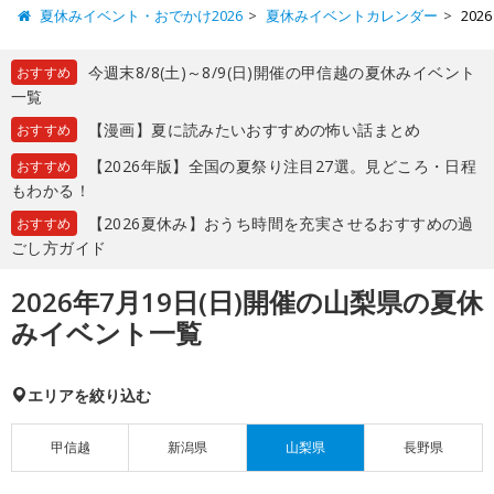
夏休みイベント・おでかけ2026
夏休みイベントカレンダー
20
今週末8/8(土)～8/9(日)開催の甲信越の夏休みイベント
おすすめ
一覧
【漫画】夏に読みたいおすすめの怖い話まとめ
おすすめ
【2026年版】全国の夏祭り注目27選。見どころ・日程
おすすめ
もわかる！
【2026夏休み】おうち時間を充実させるおすすめの過
おすすめ
ごし方ガイド
2026年7月19日(日)開催の山梨県の夏休
みイベント一覧
エリアを絞り込む
甲信越
新潟県
山梨県
長野県