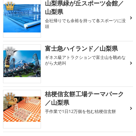
山梨県緑が丘スポーツ会館／
1
山梨県
会社帰りでも余裕を持って各スポーツに没
頭
富士急ハイランド／山梨県
2
ギネス級アトラクションで富士山を眺めな
がら大絶叫
桔梗信玄餅工場テーマパーク
3
／山梨県
手作業で1日12万個を包む桔梗信玄餅