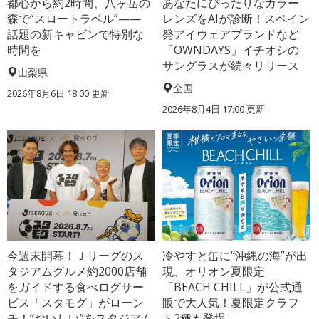
都心から約2時間、八ヶ岳の
あなたにぴったりなカラー
森で“スロートラベル”——
レンズをAIが診断！スペイン
話題の新キャビンで特別な
発アイウェアブランドなど
時間を
「OWNDAYS」イチオシの
サングラスが続々リリース
山梨県
全国
2026年8月6日 18:00
更新
2026年8月4日 17:00
更新
今週末開幕！Ｊリーグのス
冷やすと缶に“沖縄の海”が出
タジアムグルメ約2000店舗
現、オリオン夏限定
をガイドする食べログサー
「BEACH CHILL」が公式通
ビス「スタモグ」がローン
販で大人気！夏限定クラフ
チ！“おいしい”をスタジアム
ト2種も登場