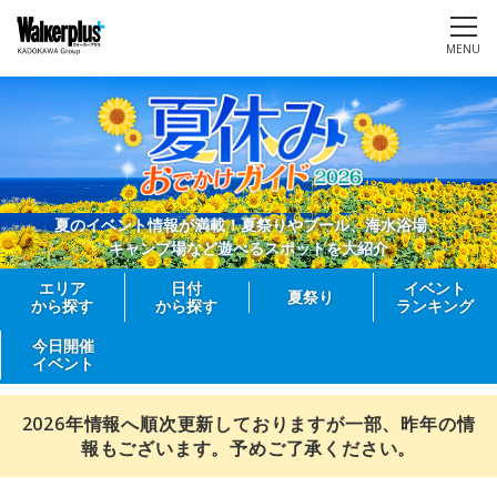
MENU
夏のイベント情報が満載！夏祭りやプール、海水浴場、
キャンプ場など遊べるスポットを大紹介
エリア
日付
イベント
夏祭り
から探す
から探す
ランキング
今日開催
イベント
2026年情報へ順次更新しておりますが一部、昨年の情
報もございます。予めご了承ください。