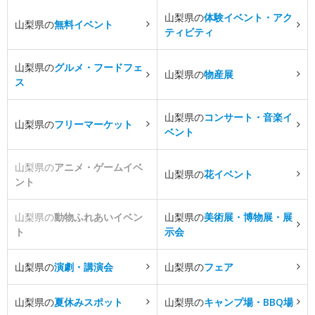
山梨県の
体験イベント・アク
山梨県の
無料イベント
ティビティ
山梨県の
グルメ・フードフェ
山梨県の
物産展
ス
山梨県の
コンサート・音楽イ
山梨県の
フリーマーケット
ベント
山梨県の
アニメ・ゲームイベ
山梨県の
花イベント
ント
山梨県の
動物ふれあいイベン
山梨県の
美術展・博物展・展
ト
示会
山梨県の
演劇・講演会
山梨県の
フェア
山梨県の
夏休みスポット
山梨県の
キャンプ場・BBQ場