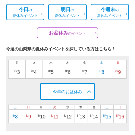
今日
明日
今週末
の
の
の
夏休みイベント
夏休みイベント
夏休みイベント
お盆休み
の
イベント
今週の山梨県の夏休みイベントを探している方はこちら！
月
火
水
木
金
土
日
8/
8/
8/
8/
8/
8/
8/
3
4
5
6
7
8
9
今年のお盆休み
土
日
月
火
水
木
金
土
日
8/
8/
8/
8/
8/
8/
8/
8/
8/
8
9
10
11
12
13
14
15
16