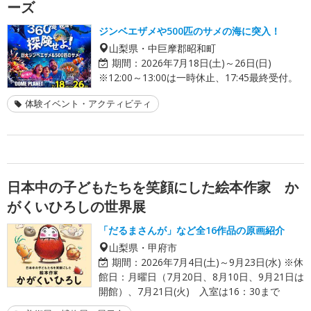
ーズ
ジンベエザメや500匹のサメの海に突入！
山梨県・中巨摩郡昭和町
期間：
2026年7月18日(土)～26日(日)
※12:00～13:00は一時休止、17:45最終受付。
体験イベント・アクティビティ
日本中の子どもたちを笑顔にした絵本作家 か
がくいひろしの世界展
「だるまさんが」など全16作品の原画紹介
山梨県・甲府市
期間：
2026年7月4日(土)～9月23日(水) ※休
館日：月曜日（7月20日、8月10日、9月21日は
開館）、7月21日(火) 入室は16：30まで