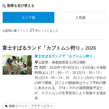
順番を並び替える
エリア順
人気順
21
山梨県の夏イベント
件ヒットしました
富士すばるランド「カブトムシ狩り」2026
富士すばるランドで「カブトムシ狩り」
山梨県・南都留郡富士河口湖町
期間：
2026年7月18日(土)～31日(金) ※体験
時間は(１)11：00～11：20 (2)13：30～13：
50 (3)14：00～14：20 ※(１)～(3)のいずれか
の枠で開催。日ごとの開催枠はウェブ予約の際
に表示される。7/18～7/31の期間開催予定だ
が、カブトムシの生育状況により前後する場合
有。
体験イベント・アクティビティ