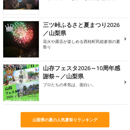
三ツ峠ふるさと夏まつり2026
2
／山梨県
花火や露店が楽しめる西桂町民総参加の夏
祭り
山存フェスタ2026～10周年感
3
謝祭～／山梨県
プロたちの本気は、面白い。
山梨県の夏の人気夏祭りランキング