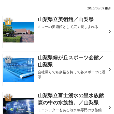
2026/08/09 更新
山梨県立美術館／山梨県
1
ミレーの美術館として広く親しまれる
山梨県緑が丘スポーツ会館／
2
山梨県
会社帰りでも余裕を持って各スポーツに没
頭
山梨県立富士湧水の里水族館
3
森の中の水族館。／山梨県
ミニシアターもある淡水魚専門の水族館