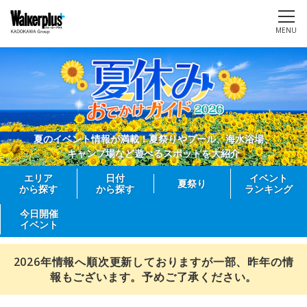
MENU
夏のイベント情報が満載！夏祭りやプール、海水浴場、
キャンプ場など遊べるスポットを大紹介
エリア
日付
イベント
夏祭り
から探す
から探す
ランキング
今日開催
イベント
2026年情報へ順次更新しておりますが一部、昨年の情
報もございます。予めご了承ください。