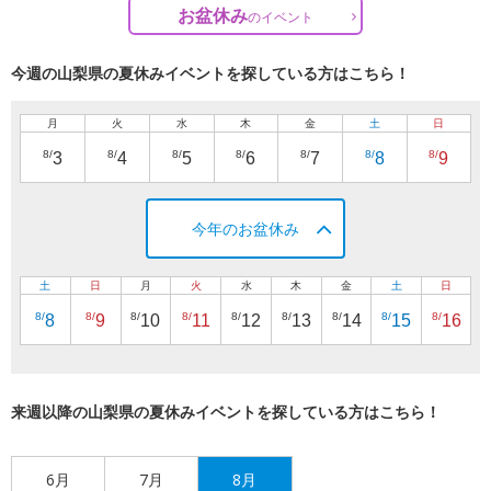
お盆休み
の
イベント
今週の山梨県の夏休みイベントを探している方はこちら！
月
火
水
木
金
土
日
8/
8/
8/
8/
8/
8/
8/
3
4
5
6
7
8
9
今年のお盆休み
土
日
月
火
水
木
金
土
日
8/
8/
8/
8/
8/
8/
8/
8/
8/
8
9
10
11
12
13
14
15
16
来週以降の山梨県の夏休みイベントを探している方はこちら！
6月
7月
8月