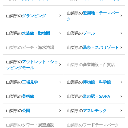
山梨県の
遊園地・テーマパー
山梨県の
グランピング
ク
山梨県の
水族館・動物園
山梨県の
プール
山梨県の
ビーチ・海水浴場
山梨県の
温泉・スパリゾート
山梨県の
アウトレット・ショ
山梨県の
商業施設・百貨店
ッピングモール
山梨県の
工場見学
山梨県の
博物館・科学館
山梨県の
美術館
山梨県の
道の駅・SA/PA
山梨県の
公園
山梨県の
アスレチック
山梨県の
タワー・展望施設
山梨県の
フードテーマパーク