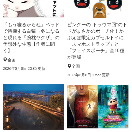
「もう寝るからね」ベッド
ピングーの“トラウマ回”のト
で待機する白猫→冬になる
ドがまさかのポーチ化！か
と現れる「腕枕ヤクザ」の
ぷえぼ限定カプセルトイに
予想外な生態【作者に聞
「スマホストラップ」と
く】
「フェイスポーチ」全10種
が登場
全国
全国
2026年8月8日 20:35
更新
2026年8月8日 17:22
更新