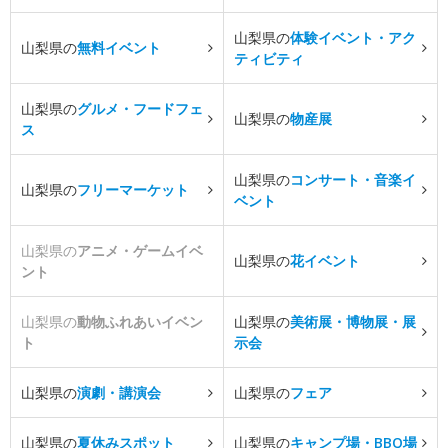
山梨県の
体験イベント・アク
山梨県の
無料イベント
ティビティ
山梨県の
グルメ・フードフェ
山梨県の
物産展
ス
山梨県の
コンサート・音楽イ
山梨県の
フリーマーケット
ベント
山梨県の
アニメ・ゲームイベ
山梨県の
花イベント
ント
山梨県の
動物ふれあいイベン
山梨県の
美術展・博物展・展
ト
示会
山梨県の
演劇・講演会
山梨県の
フェア
山梨県の
夏休みスポット
山梨県の
キャンプ場・BBQ場