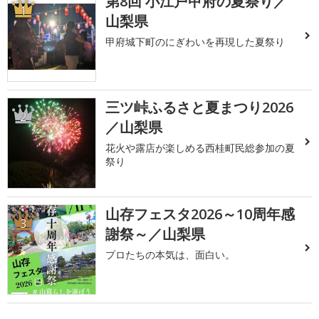
第8回 小江戸甲府の夏祭り／
1
山梨県
甲府城下町のにぎわいを再現した夏祭り
三ツ峠ふるさと夏まつり2026
2
／山梨県
花火や露店が楽しめる西桂町民総参加の夏
祭り
山存フェスタ2026～10周年感
3
謝祭～／山梨県
プロたちの本気は、面白い。