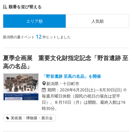
順番を並び替える
エリア順
人気順
12
新潟県の夏イベント
件ヒットしました
夏季企画展 重要文化財指定記念「野首遺跡 至
高の名品」
「野首遺跡 至高の名品」を開催
新潟県・十日町市
期間：
2026年6月20日(土)～8月30日(日) ※
毎週月曜日休館（国民の祝日の場合は翌平
日）。８月10日（月）は開館。最終入館は16
時30分。
美術展・博物展・展示会