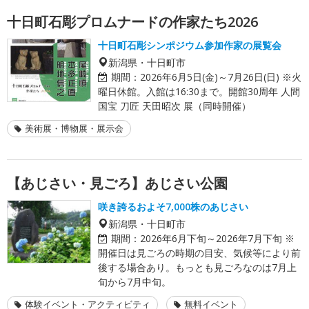
十日町石彫プロムナードの作家たち2026
十日町石彫シンポジウム参加作家の展覧会
新潟県・十日町市
期間：
2026年6月5日(金)～7月26日(日) ※火
曜日休館。入館は16:30まで。開館30周年 人間
国宝 刀匠 天田昭次 展（同時開催）
美術展・博物展・展示会
【あじさい・見ごろ】あじさい公園
咲き誇るおよそ7,000株のあじさい
新潟県・十日町市
期間：
2026年6月下旬～2026年7月下旬 ※
開催日は見ごろの時期の目安、気候等により前
後する場合あり。もっとも見ごろなのは7月上
旬から7月中旬。
体験イベント・アクティビティ
無料イベント