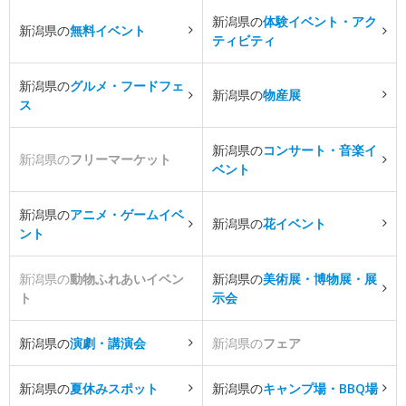
新潟県の
体験イベント・アク
新潟県の
無料イベント
ティビティ
新潟県の
グルメ・フードフェ
新潟県の
物産展
ス
新潟県の
コンサート・音楽イ
新潟県の
フリーマーケット
ベント
新潟県の
アニメ・ゲームイベ
新潟県の
花イベント
ント
新潟県の
動物ふれあいイベン
新潟県の
美術展・博物展・展
ト
示会
新潟県の
演劇・講演会
新潟県の
フェア
新潟県の
夏休みスポット
新潟県の
キャンプ場・BBQ場