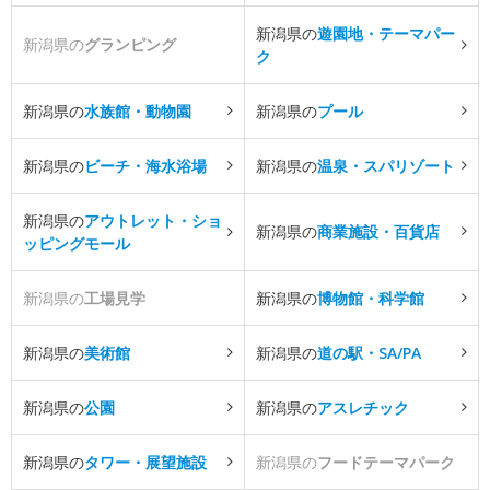
新潟県の
遊園地・テーマパー
新潟県の
グランピング
ク
新潟県の
水族館・動物園
新潟県の
プール
新潟県の
ビーチ・海水浴場
新潟県の
温泉・スパリゾート
新潟県の
アウトレット・ショ
新潟県の
商業施設・百貨店
ッピングモール
新潟県の
工場見学
新潟県の
博物館・科学館
新潟県の
美術館
新潟県の
道の駅・SA/PA
新潟県の
公園
新潟県の
アスレチック
新潟県の
タワー・展望施設
新潟県の
フードテーマパーク