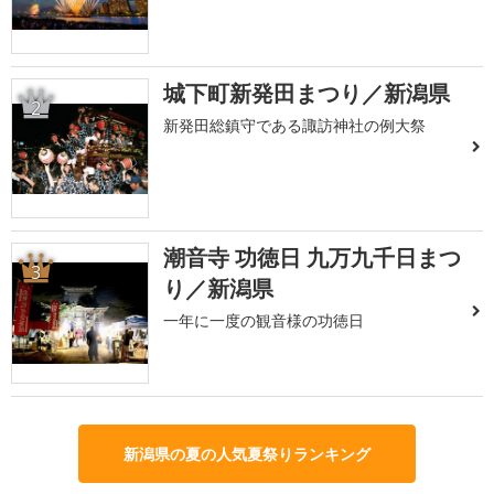
城下町新発田まつり／新潟県
2
新発田総鎮守である諏訪神社の例大祭
潮音寺 功徳日 九万九千日まつ
3
り／新潟県
一年に一度の観音様の功徳日
新潟県の夏の人気夏祭りランキング