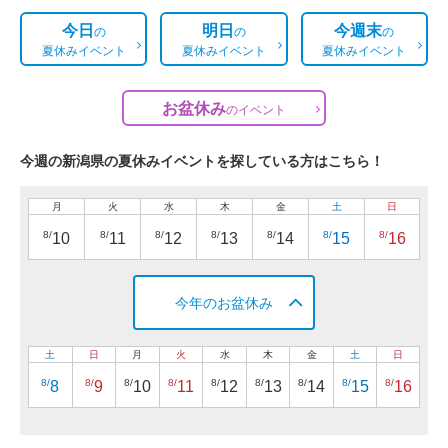
今日
明日
今週末
の
の
の
夏休みイベント
夏休みイベント
夏休みイベント
お盆休み
の
イベント
今週の新潟県の夏休みイベントを探している方はこちら！
月
火
水
木
金
土
日
8/
8/
8/
8/
8/
8/
8/
10
11
12
13
14
15
16
今年のお盆休み
土
日
月
火
水
木
金
土
日
8/
8/
8/
8/
8/
8/
8/
8/
8/
8
9
10
11
12
13
14
15
16