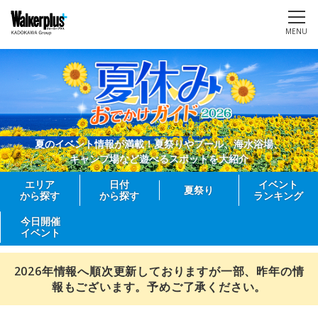
MENU
夏のイベント情報が満載！夏祭りやプール、海水浴場、
キャンプ場など遊べるスポットを大紹介
エリア
日付
イベント
夏祭り
から探す
から探す
ランキング
今日開催
イベント
2026年情報へ順次更新しておりますが一部、昨年の情
報もございます。予めご了承ください。