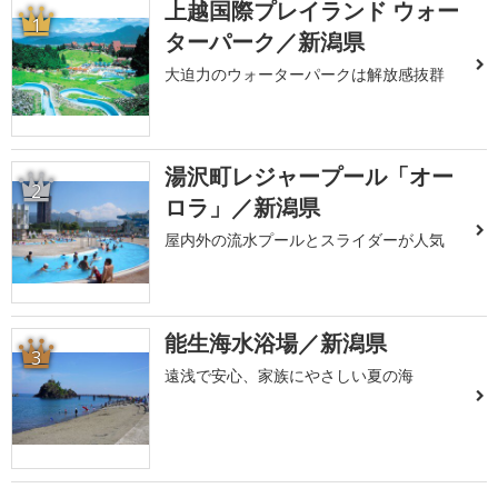
上越国際プレイランド ウォー
1
ターパーク／新潟県
大迫力のウォーターパークは解放感抜群
湯沢町レジャープール「オー
2
ロラ」／新潟県
屋内外の流水プールとスライダーが人気
能生海水浴場／新潟県
3
遠浅で安心、家族にやさしい夏の海