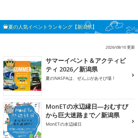
夏の人気イベントランキング【新潟県】
2026/08/10 更新
サマーイベント＆アクティビ
1
ティ 2026／新潟県
夏のNASPAは、ぜんぶがあそび場！
MonETの水辺縁日―おむすび
2
から巨大迷路まで／新潟県
MonETの水辺縁日