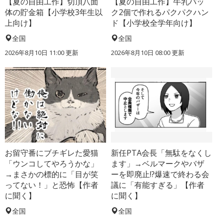
【夏の自由工作】切頂八面
【夏の自由工作】牛乳パッ
体の貯金箱【小学校3年生以
ク2個で作れるパクパクハン
上向け】
ド【小学校全学年向け】
全国
全国
2026年8月10日 11:00
更新
2026年8月10日 08:00
更新
お留守番にブチギレた愛猫
新任PTA会長「無駄をなくし
「ウンコしてやろうかな」
ます」→ベルマークやバザ
→まさかの標的に「目が笑
ーを即廃止!?爆速で終わる会
ってない！」と恐怖【作者
議に「有能すぎる」【作者
に聞く】
に聞く】
全国
全国