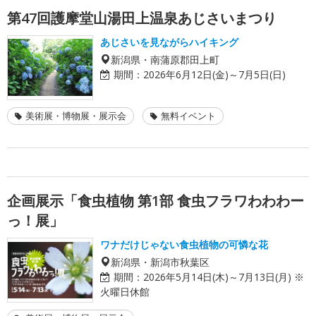
第47回護摩堂山湯田上温泉あじさいまつり
あじさいを見ながらハイキング
新潟県・南蒲原郡田上町
期間：
2026年6月12日(金)～7月5日(日)
美術展・博物展・展示会
無料イベント
企画展示「食虫植物 第1部 食虫フラワわわわー
っ！展」
ワナだけじゃない食虫植物の可憐な花
新潟県・新潟市秋葉区
期間：
2026年5月14日(木)～7月13日(月) ※
火曜日休館