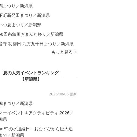
潟まつり／新潟県
下町新発田まつり／新潟県
いつ夏まつり／新潟県
50回糸魚川おまんた祭り／新潟県
音寺 功徳日 九万九千日まつり／新潟県
もっと見る
夏の人気イベントランキング
【新潟県】
2026/08/08 更新
潟まつり／新潟県
マーイベント＆アクティビティ 2026／
潟県
onETの水辺縁日―おむすびから巨大迷
まで／新潟県