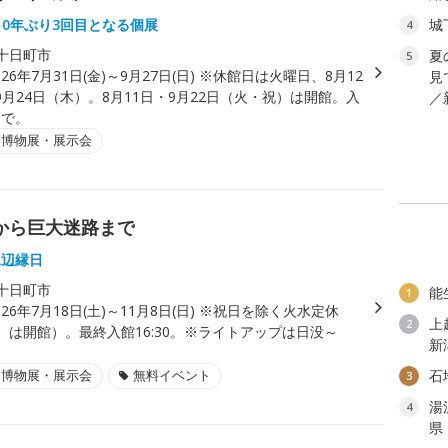
10年ぶり3回目となる個展
城
4
十日町市
夏
5
026年7月31日(金)～9月27日(日) ※休館日は火曜日、8月12
見
月24日（木）。8月11日・9月22日（火・祝）は開館。入
／
まで。
・博物展・展示会
びから巨大迷路まで
水辺縁日
十日町市
能
1
026年7月18日(土)～11月8日(日) ※祝日を除く火水定休
上
2
水）は開館）。最終入館16:30。※ライトアップは日没～
新
・博物展・展示会
無料イベント
石
3
湯
4
県