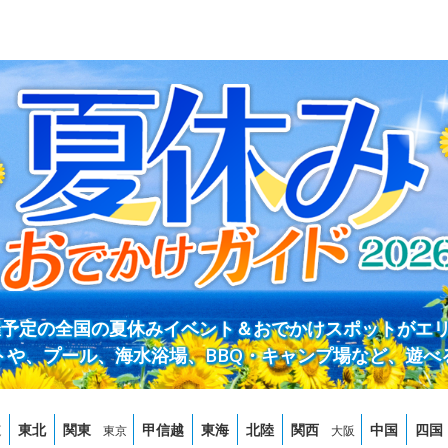
開催予定の全国の夏休みイベント＆おでかけスポットがエ
トや、プール、海水浴場、BBQ・キャンプ場など、遊べ
道
東北
関東
甲信越
東海
北陸
関西
中国
四国
東京
大阪