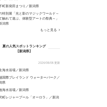
下町新発田まつり／新潟県
の特別展「光と影のマジックワールド～
て触れて遊ぶ、体験型アートの祭典～」
新潟県
もっと見る
夏の人気スポットランキング
【新潟県】
2026/08/08 更新
生海水浴場／新潟県
越国際プレイランド ウォーターパーク／
潟県
地海水浴場／新潟県
沢町レジャープール「オーロラ」／新潟