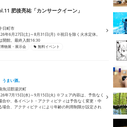
ol.11 肥後亮祐「カンサークイーン」
十日町市
026年6月27日(土)～8月31日(月) ※祝日を除く火水定休。
）は開館。最終入館16:30
・博物展・展示会
無料イベント
、うまい酒。
南魚沼郡湯沢町
026年7月15日(水)～9月15日(火) ※フェア内容は、予告なく
場合や、各イベント・アクティビティは予告なく変更・中
る場合、アクティビティにより年齢の利用制限が設定され
。