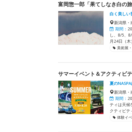
富岡惣一郎「果てしなき白の
白く美しい
新潟県・
期間：
2
し、8/5、8
月24日（木
美術展
サマーイベント＆アクティビティ
夏のNASP
新潟県・
期間：
2
ティは天候
クティビテ
体験イ