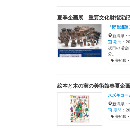
夏季企画展 重要文化財指定記
「野首遺跡
新潟県・
期間：
2
祝日の場合
分。
美術展
絵本と木の実の美術館春夏企画
スズキコー
新潟県・
期間：
2
美術展