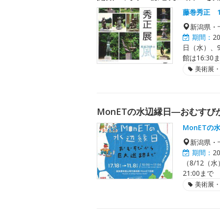
藤巻秀正 
新潟県・
期間：
2
日（水）、9
館は16:30
美術展
MonETの水辺縁日―おむす
MonETの
新潟県・
期間：
2
（8/12（
21:00まで
美術展