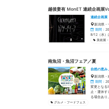
越後妻有 MonET 連続企画展V
連続企画展
新潟県・
期間：
2
8/12（水
美術展
南魚沼・魚沼フェア／夏
自然の恵み
新潟県・
期間：
2
変更となる
止・運休す
る場合あり
グルメ・フードフェス