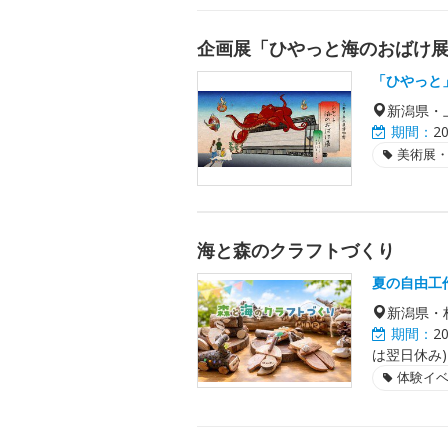
企画展「ひやっと海のおばけ
「ひやっと
新潟県・
期間：
2
美術展
海と森のクラフトづくり
夏の自由工
新潟県・
期間：
2
は翌日休み)
体験イ