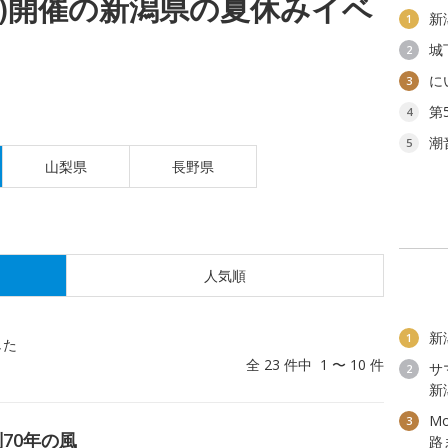
(土)開催の新潟県の夏休みイベ
新
1
城
2
に
3
第
4
潮
5
山梨県
長野県
人気順
新
1
した
全 23 件中 1 〜 10 件
サ
2
新
M
3
70年の風
路