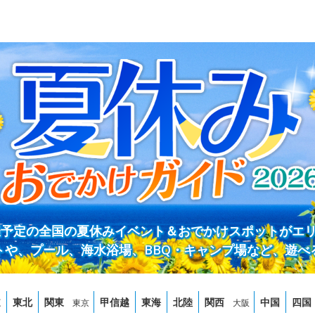
開催予定の全国の夏休みイベント＆おでかけスポットがエ
トや、プール、海水浴場、BBQ・キャンプ場など、遊べ
道
東北
関東
甲信越
東海
北陸
関西
中国
四国
東京
大阪