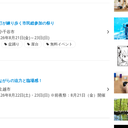
灯が練り歩く市民総参加の祭り
小千谷市
026年8月21日(金)～23日(日)
盆踊り
屋台
無料イベント
ながらの迫力と臨場感！
上越市
026年8月22日(土)・23日(日) ※前夜祭：8月21日（金）開催