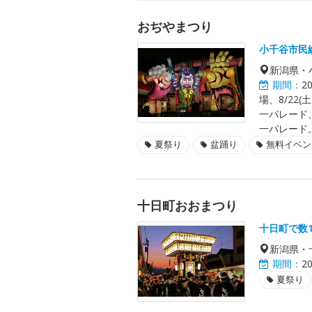
おぢやまつり
小千谷市民
新潟県・
期間：
2
場、8/2
一パレード
一パレード
夏祭り
盆踊り
無料イベン
十日町おおまつり
十日町で数
新潟県・
期間：
2
夏祭り