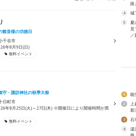
路
城
4
り
夏
5
見
の観音様の功徳日
／
小千谷市
026年8月9日(日)
無料イベント
鎮守・諏訪神社の秋季大祭
能
1
十日町市
上
2
026年8月25日(火)～27日(木) ※開催日により開催時間が異
新
石
3
無料イベント
湯
4
県