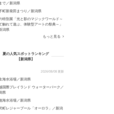
まで／新潟県
下町新発田まつり／新潟県
の特別展「光と影のマジックワールド～
て触れて遊ぶ、体験型アートの祭典～」
新潟県
もっと見る
夏の人気スポットランキング
【新潟県】
2026/08/08 更新
生海水浴場／新潟県
越国際プレイランド ウォーターパーク／
潟県
地海水浴場／新潟県
沢町レジャープール「オーロラ」／新潟