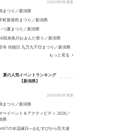
2026/08/08 更新
潟まつり／新潟県
下町新発田まつり／新潟県
いつ夏まつり／新潟県
50回糸魚川おまんた祭り／新潟県
音寺 功徳日 九万九千日まつり／新潟県
もっと見る
夏の人気イベントランキング
【新潟県】
2026/08/08 更新
潟まつり／新潟県
マーイベント＆アクティビティ 2026／
潟県
onETの水辺縁日―おむすびから巨大迷