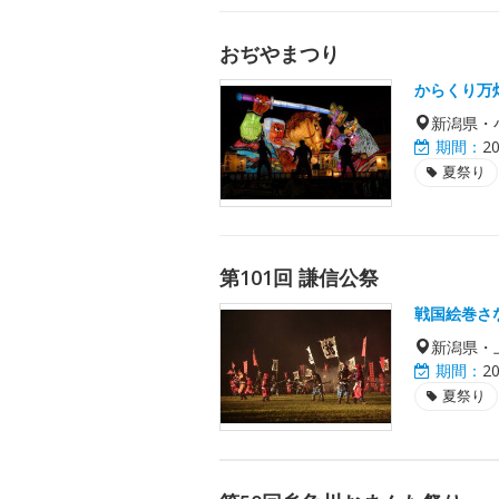
おぢやまつり
からくり万
新潟県・
期間：
2
夏祭り
第101回 謙信公祭
戦国絵巻さ
新潟県・
期間：
2
夏祭り