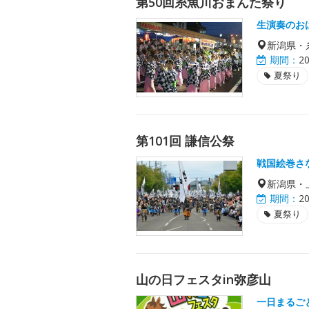
第50回糸魚川おまんた祭り
生演奏のお
新潟県・
期間：
2
夏祭り
第101回 謙信公祭
戦国絵巻さ
新潟県・
期間：
2
夏祭り
山の日フェスタin弥彦山
一日まるご