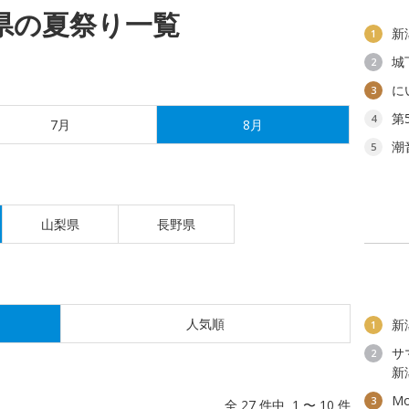
潟県の夏祭り一覧
新
1
城
2
に
3
第
4
7月
8月
潮
5
山梨県
長野県
人気順
新
1
サ
2
新
M
3
全 27 件中 1 〜 10 件