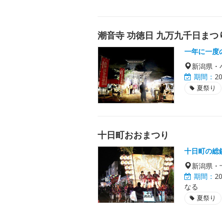
潮音寺 功徳日 九万九千日まつ
一年に一度
新潟県・
期間：
2
夏祭り
十日町おおまつり
十日町の総
新潟県・
期間：
2
なる
夏祭り