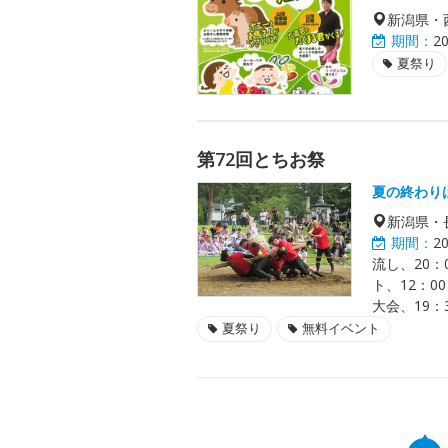
新潟県・
期間：
2
夏祭り
第72回とちお祭
夏の終わり
新潟県・
期間：
2
流し、20：
ト、12：0
大会、19：
夏祭り
無料イベント