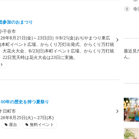
寺
5
総参加のおまつり
小千谷市
026年8月21日(金)～23日(日) ※8/21(金)おぢやまつり東広
2(土)本町イベント広場、からくり万灯出発式、からくり万灯統
、大花火大会、8/23(日)本町イベント広場、からくり万灯統
最近見
ん。
。22日荒天時は花火大会は23日に実施。
ト
100年の歴史を持つ夏祭り
十日町市
026年8月25日(火)～27日(木)
屋台
無料イベント