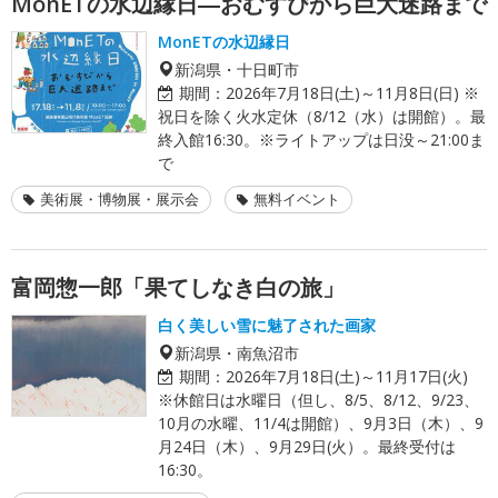
MonETの水辺縁日―おむすびから巨大迷路まで
MonETの水辺縁日
新潟県・十日町市
期間：
2026年7月18日(土)～11月8日(日) ※
祝日を除く火水定休（8/12（水）は開館）。最
終入館16:30。※ライトアップは日没～21:00ま
で
美術展・博物展・展示会
無料イベント
富岡惣一郎「果てしなき白の旅」
白く美しい雪に魅了された画家
新潟県・南魚沼市
期間：
2026年7月18日(土)～11月17日(火)
※休館日は水曜日（但し、8/5、8/12、9/23、
10月の水曜、11/4は開館）、9月3日（木）、9
月24日（木）、9月29日(火）。最終受付は
16:30。