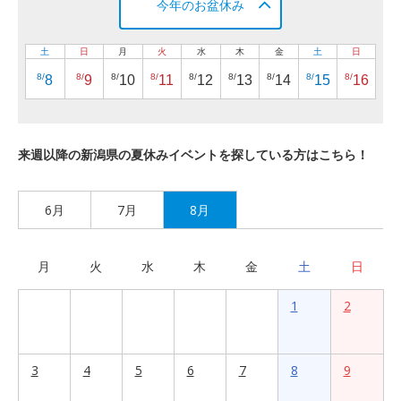
今年のお盆休み
土
日
月
火
水
木
金
土
日
8/
8/
8/
8/
8/
8/
8/
8/
8/
8
9
10
11
12
13
14
15
16
来週以降の新潟県の夏休みイベントを探している方はこちら！
6月
7月
8月
月
火
水
木
金
土
日
1
2
3
4
5
6
7
8
9