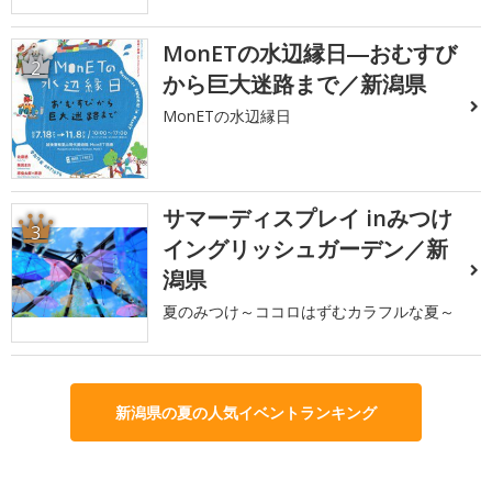
MonETの水辺縁日―おむすび
2
から巨大迷路まで／新潟県
MonETの水辺縁日
サマーディスプレイ inみつけ
3
イングリッシュガーデン／新
潟県
夏のみつけ～ココロはずむカラフルな夏～
新潟県の夏の人気イベントランキング