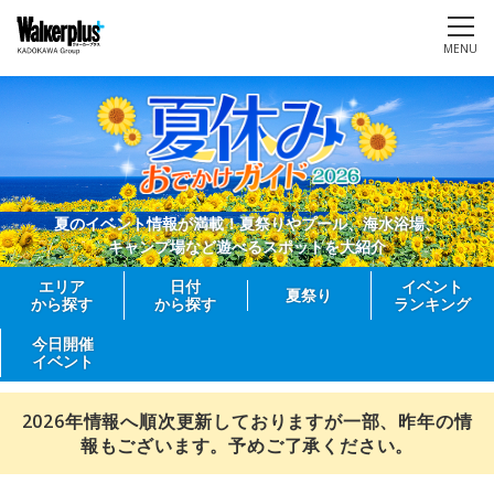
MENU
夏のイベント情報が満載！夏祭りやプール、海水浴場、
キャンプ場など遊べるスポットを大紹介
エリア
日付
イベント
夏祭り
から探す
から探す
ランキング
今日開催
イベント
2026年情報へ順次更新しておりますが一部、昨年の情
報もございます。予めご了承ください。