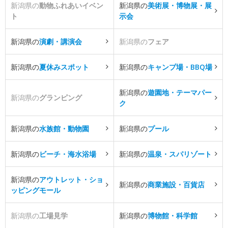
新潟県の
動物ふれあいイベン
新潟県の
美術展・博物展・展
ト
示会
新潟県の
演劇・講演会
新潟県の
フェア
新潟県の
夏休みスポット
新潟県の
キャンプ場・BBQ場
新潟県の
遊園地・テーマパー
新潟県の
グランピング
ク
新潟県の
水族館・動物園
新潟県の
プール
新潟県の
ビーチ・海水浴場
新潟県の
温泉・スパリゾート
新潟県の
アウトレット・ショ
新潟県の
商業施設・百貨店
ッピングモール
新潟県の
工場見学
新潟県の
博物館・科学館