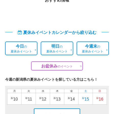
夏休みイベントカレンダーから絞り込む
今日
明日
今週末
の
の
の
夏休みイベント
夏休みイベント
夏休みイベント
お盆休み
の
イベント
今週の新潟県の夏休みイベントを探している方はこちら！
月
火
水
木
金
土
日
8/
8/
8/
8/
8/
8/
8/
10
11
12
13
14
15
16