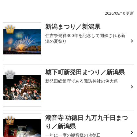
2026/08/10 更新
新潟まつり／新潟県
1
住吉祭発祥300年を記念して開催される新
潟の夏祭り
城下町新発田まつり／新潟県
2
新発田総鎮守である諏訪神社の例大祭
潮音寺 功徳日 九万九千日まつ
3
り／新潟県
一年に一度の観音様の功徳日