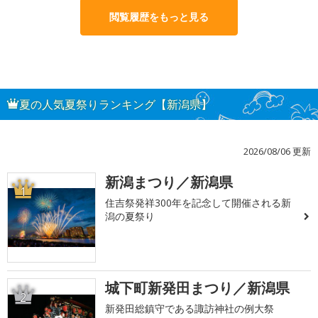
閲覧履歴をもっと見る
夏の人気夏祭りランキング【新潟県】
2026/08/06 更新
新潟まつり／新潟県
1
住吉祭発祥300年を記念して開催される新
潟の夏祭り
城下町新発田まつり／新潟県
2
新発田総鎮守である諏訪神社の例大祭