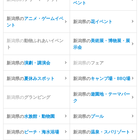
ベント
新潟県の
アニメ・ゲームイベ
新潟県の
花イベント
ント
新潟県の
動物ふれあいイベン
新潟県の
美術展・博物展・展
ト
示会
新潟県の
演劇・講演会
新潟県の
フェア
新潟県の
夏休みスポット
新潟県の
キャンプ場・BBQ場
新潟県の
遊園地・テーマパー
新潟県の
グランピング
ク
新潟県の
水族館・動物園
新潟県の
プール
新潟県の
ビーチ・海水浴場
新潟県の
温泉・スパリゾート