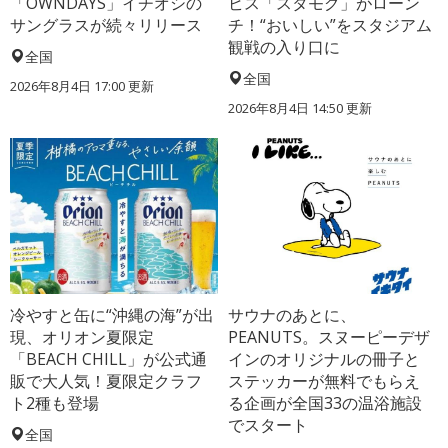
「OWNDAYS」イチオシの
ビス「スタモグ」がローン
サングラスが続々リリース
チ！“おいしい”をスタジアム
観戦の入り口に
全国
全国
2026年8月4日 17:00
更新
2026年8月4日 14:50
更新
冷やすと缶に“沖縄の海”が出
サウナのあとに、
現、オリオン夏限定
PEANUTS。スヌーピーデザ
「BEACH CHILL」が公式通
インのオリジナルの冊子と
販で大人気！夏限定クラフ
ステッカーが無料でもらえ
ト2種も登場
る企画が全国33の温浴施設
でスタート
全国