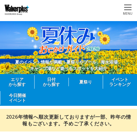
MENU
夏のイベント情報が満載！夏祭りやプール、海水浴場、
キャンプ場など遊べるスポットを大紹介
エリア
日付
イベント
夏祭り
から探す
から探す
ランキング
今日開催
イベント
2026年情報へ順次更新しておりますが一部、昨年の情
報もございます。予めご了承ください。