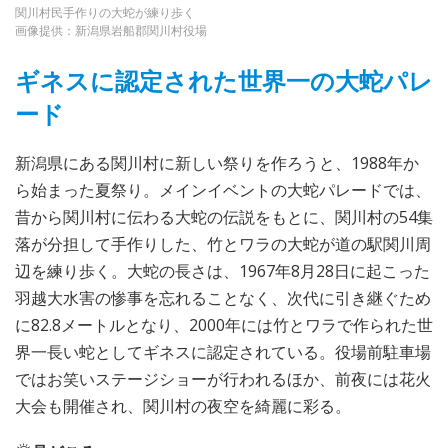
関川村民手作りの大蛇が練り歩く
画像提供：新潟県岩船郡関川村役場
ギネスに認定された世界一の大蛇パレ
ード
新潟県にある関川村に新しい祭りを作ろうと、1988年か
ら始まった夏祭り。メインイベントの大蛇パレードでは、
昔から関川村に伝わる大蛇の伝説をもとに、関川村の54集
落が分担して手作りした、竹とワラの大蛇が道の駅関川周
辺を練り歩く。大蛇の長さは、1967年8月28日に起こった
羽越大水害の惨事を忘れることなく、次代に引き継ぐため
に82.8メートルとなり、2000年には竹とワラで作られた世
界一長い蛇としてギネスに認定されている。役場前駐車場
ではお笑いステージショーが行われるほか、前夜には花火
大会も開催され、関川村の夜空を綺麗に彩る。