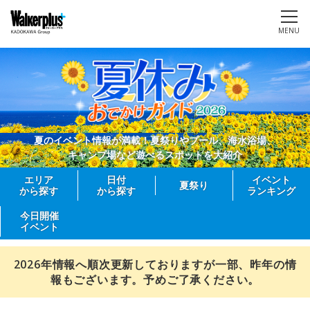
MENU
夏のイベント情報が満載！夏祭りやプール、海水浴場、
キャンプ場など遊べるスポットを大紹介
エリア
日付
イベント
夏祭り
から探す
から探す
ランキング
今日開催
イベント
2026年情報へ順次更新しておりますが一部、昨年の情
報もございます。予めご了承ください。