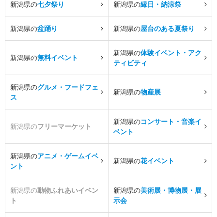
新潟県の
七夕祭り
新潟県の
縁日・納涼祭
新潟県の
盆踊り
新潟県の
屋台のある夏祭り
新潟県の
体験イベント・アク
新潟県の
無料イベント
ティビティ
新潟県の
グルメ・フードフェ
新潟県の
物産展
ス
新潟県の
コンサート・音楽イ
新潟県の
フリーマーケット
ベント
新潟県の
アニメ・ゲームイベ
新潟県の
花イベント
ント
新潟県の
動物ふれあいイベン
新潟県の
美術展・博物展・展
ト
示会