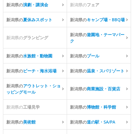
新潟県の
演劇・講演会
新潟県の
フェア
新潟県の
夏休みスポット
新潟県の
キャンプ場・BBQ場
新潟県の
遊園地・テーマパー
新潟県の
グランピング
ク
新潟県の
水族館・動物園
新潟県の
プール
新潟県の
ビーチ・海水浴場
新潟県の
温泉・スパリゾート
新潟県の
アウトレット・ショ
新潟県の
商業施設・百貨店
ッピングモール
新潟県の
工場見学
新潟県の
博物館・科学館
新潟県の
美術館
新潟県の
道の駅・SA/PA