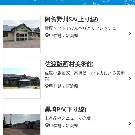
阿賀野川SA(上り線)
濃厚ソフトでひんやりとリフレッシュ
甲信越 / 新潟県
佐渡版画村美術館
佐渡の版画家・高橋信一の尽力による美術
館
甲信越 / 新潟県
黒埼PA(下り線)
土産品やメニューが充実
甲信越 / 新潟県