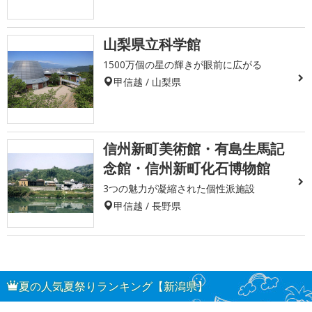
山梨県立科学館
1500万個の星の輝きが眼前に広がる
甲信越 / 山梨県
信州新町美術館・有島生馬記
念館・信州新町化石博物館
3つの魅力が凝縮された個性派施設
甲信越 / 長野県
夏の人気夏祭りランキング【新潟県】