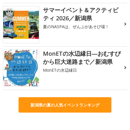
サマーイベント＆アクティビ
2
ティ 2026／新潟県
夏のNASPAは、ぜんぶがあそび場！
MonETの水辺縁日―おむすび
3
から巨大迷路まで／新潟県
MonETの水辺縁日
新潟県の夏の人気イベントランキング