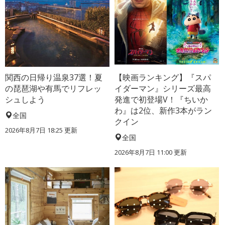
関西の日帰り温泉37選！夏
【映画ランキング】『スパ
の琵琶湖や有馬でリフレッ
イダーマン』シリーズ最高
シュしよう
発進で初登場V！『ちいか
わ』は2位、新作3本がラン
全国
クイン
2026年8月7日 18:25
更新
全国
2026年8月7日 11:00
更新