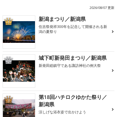
2026/08/07 更新
新潟まつり／新潟県
1
住吉祭発祥300年を記念して開催される新
潟の夏祭り
城下町新発田まつり／新潟県
2
新発田総鎮守である諏訪神社の例大祭
第18回ハチロクゆかた祭り／
3
新潟県
涼しげな浴衣姿で出かけよう