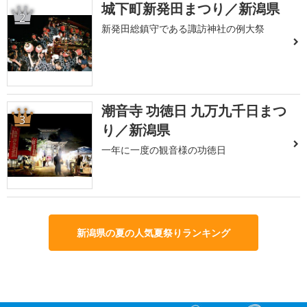
城下町新発田まつり／新潟県
2
新発田総鎮守である諏訪神社の例大祭
潮音寺 功徳日 九万九千日まつ
3
り／新潟県
一年に一度の観音様の功徳日
新潟県の夏の人気夏祭りランキング