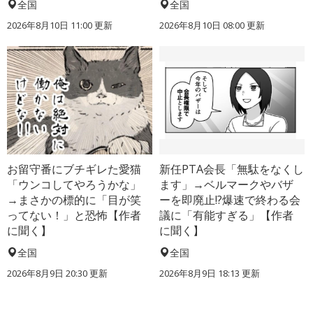
全国
全国
2026年8月10日 11:00
更新
2026年8月10日 08:00
更新
お留守番にブチギレた愛猫
新任PTA会長「無駄をなくし
「ウンコしてやろうかな」
ます」→ベルマークやバザ
→まさかの標的に「目が笑
ーを即廃止!?爆速で終わる会
ってない！」と恐怖【作者
議に「有能すぎる」【作者
に聞く】
に聞く】
全国
全国
2026年8月9日 20:30
更新
2026年8月9日 18:13
更新