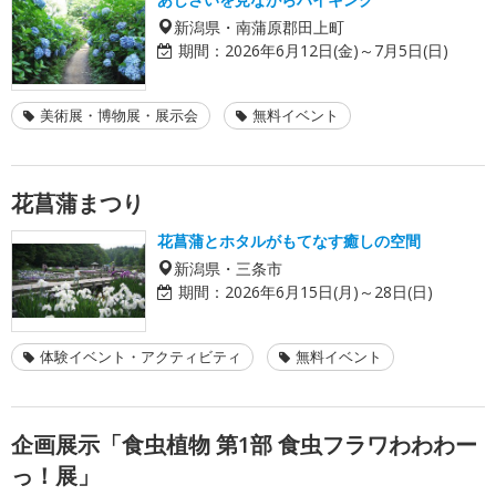
新潟県・南蒲原郡田上町
期間：
2026年6月12日(金)～7月5日(日)
美術展・博物展・展示会
無料イベント
花菖蒲まつり
花菖蒲とホタルがもてなす癒しの空間
新潟県・三条市
期間：
2026年6月15日(月)～28日(日)
体験イベント・アクティビティ
無料イベント
企画展示「食虫植物 第1部 食虫フラワわわわー
っ！展」