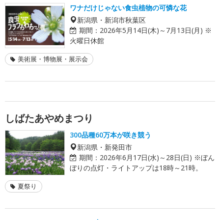
ワナだけじゃない食虫植物の可憐な花
新潟県・新潟市秋葉区
期間：
2026年5月14日(木)～7月13日(月) ※
火曜日休館
美術展・博物展・展示会
しばたあやめまつり
300品種60万本が咲き競う
新潟県・新発田市
期間：
2026年6月17日(水)～28日(日) ※ぼん
ぼりの点灯・ライトアップは18時～21時。
夏祭り