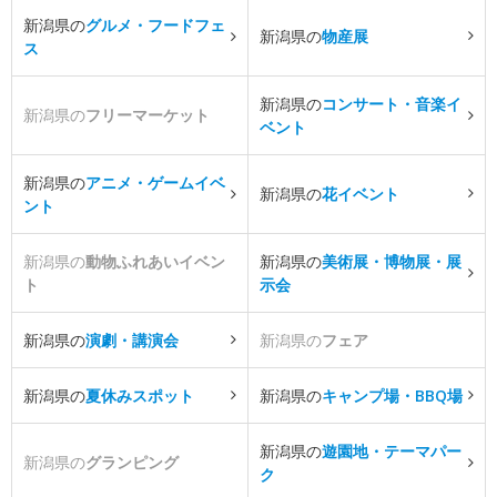
新潟県の
グルメ・フードフェ
新潟県の
物産展
ス
新潟県の
コンサート・音楽イ
新潟県の
フリーマーケット
ベント
新潟県の
アニメ・ゲームイベ
新潟県の
花イベント
ント
新潟県の
動物ふれあいイベン
新潟県の
美術展・博物展・展
ト
示会
新潟県の
演劇・講演会
新潟県の
フェア
新潟県の
夏休みスポット
新潟県の
キャンプ場・BBQ場
新潟県の
遊園地・テーマパー
新潟県の
グランピング
ク