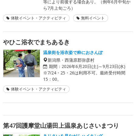
等により前後する場合あり。（例年6月中旬か
ら7月上旬ごろ）
体験イベント・アクティビティ
無料イベント
やひこ浴衣でまちあるき
温泉街を浴衣姿で粋におさんぽ
新潟県・西蒲原郡弥彦村
期間：
2026年6月20日(土)～9月23日(水)
※7/24・25・26は利用不可。最終受付時間
15：00。
体験イベント・アクティビティ
第47回護摩堂山湯田上温泉あじさいまつり
あじさいを見ながらハイキング