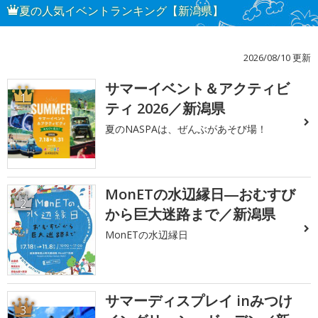
夏の人気イベントランキング【新潟県】
2026/08/10 更新
サマーイベント＆アクティビ
1
ティ 2026／新潟県
夏のNASPAは、ぜんぶがあそび場！
MonETの水辺縁日―おむすび
2
から巨大迷路まで／新潟県
MonETの水辺縁日
サマーディスプレイ inみつけ
3