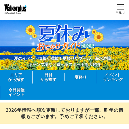
MENU
夏のイベント情報が満載！夏祭りやプール、海水浴場、
キャンプ場など遊べるスポットを大紹介
エリア
日付
イベント
夏祭り
から探す
から探す
ランキング
今日開催
イベント
2026年情報へ順次更新しておりますが一部、昨年の情
報もございます。予めご了承ください。