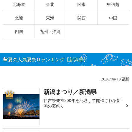
北海道
東北
関東
甲信越
北陸
東海
関西
中国
四国
九州・沖縄
夏の人気夏祭りランキング【新潟県】
2026/08/10 更新
新潟まつり／新潟県
1
住吉祭発祥300年を記念して開催される新
潟の夏祭り