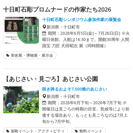
十日町石彫プロムナードの作家たち2026
十日町石彫シンポジウム参加作家の展覧会
新潟県・十日町市
期間：
2026年6月5日(金)～7月26日(日) ※火
曜日休館。入館は16:30まで。開館30周年 人間
国宝 刀匠 天田昭次 展（同時開催）
美術展・博物展・展示会
【あじさい・見ごろ】あじさい公園
咲き誇るおよそ7,000株のあじさい
新潟県・十日町市
期間：
2026年6月下旬～2026年7月下旬 ※
開催日は見ごろの時期の目安、気候等により前
後する場合あり。もっとも見ごろなのは7月上
旬から7月中旬。
体験イベント・アクティビティ
無料イベント