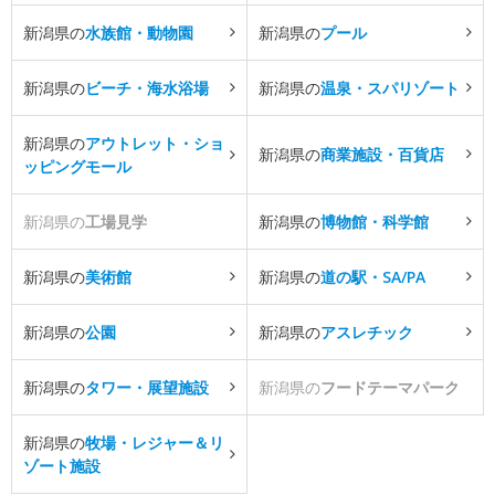
新潟県の
水族館・動物園
新潟県の
プール
新潟県の
ビーチ・海水浴場
新潟県の
温泉・スパリゾート
新潟県の
アウトレット・ショ
新潟県の
商業施設・百貨店
ッピングモール
新潟県の
工場見学
新潟県の
博物館・科学館
新潟県の
美術館
新潟県の
道の駅・SA/PA
新潟県の
公園
新潟県の
アスレチック
新潟県の
タワー・展望施設
新潟県の
フードテーマパーク
新潟県の
牧場・レジャー＆リ
ゾート施設