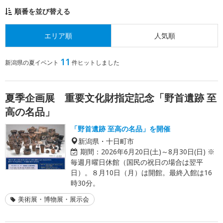
順番を並び替える
エリア順
人気順
11
新潟県の夏イベント
件ヒットしました
夏季企画展 重要文化財指定記念「野首遺跡 至
高の名品」
「野首遺跡 至高の名品」を開催
新潟県・十日町市
期間：
2026年6月20日(土)～8月30日(日) ※
毎週月曜日休館（国民の祝日の場合は翌平
日）。８月10日（月）は開館。最終入館は16
時30分。
美術展・博物展・展示会