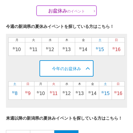
お盆休み
の
イベント
今週の新潟県の夏休みイベントを探している方はこちら！
月
火
水
木
金
土
日
8/
8/
8/
8/
8/
8/
8/
10
11
12
13
14
15
16
今年のお盆休み
土
日
月
火
水
木
金
土
日
8/
8/
8/
8/
8/
8/
8/
8/
8/
8
9
10
11
12
13
14
15
16
来週以降の新潟県の夏休みイベントを探している方はこちら！