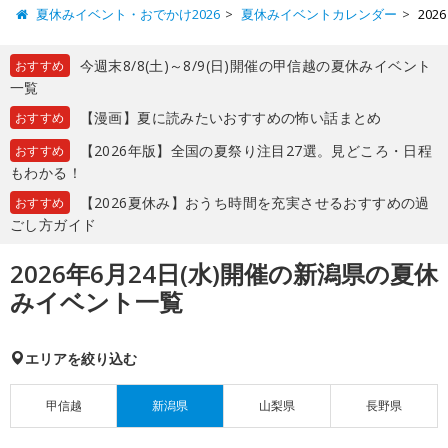
夏休みイベント・おでかけ2026
夏休みイベントカレンダー
20
今週末8/8(土)～8/9(日)開催の甲信越の夏休みイベント
おすすめ
一覧
【漫画】夏に読みたいおすすめの怖い話まとめ
おすすめ
【2026年版】全国の夏祭り注目27選。見どころ・日程
おすすめ
もわかる！
【2026夏休み】おうち時間を充実させるおすすめの過
おすすめ
ごし方ガイド
2026年6月24日(水)開催の新潟県の夏休
みイベント一覧
エリアを絞り込む
甲信越
新潟県
山梨県
長野県