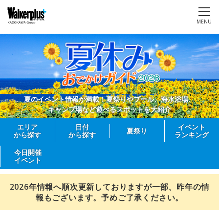
MENU
夏のイベント情報が満載！夏祭りやプール、海水浴場、
キャンプ場など遊べるスポットを大紹介
エリア
日付
イベント
夏祭り
から探す
から探す
ランキング
今日開催
イベント
2026年情報へ順次更新しておりますが一部、昨年の情
報もございます。予めご了承ください。