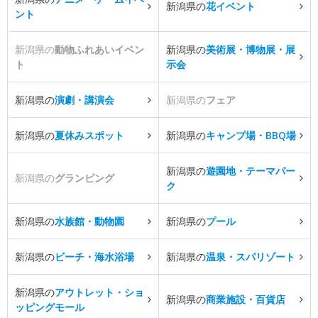
新潟県の
花イベント
ント
新潟県の
動物ふれあいイベン
新潟県の
美術展・博物展・展
ト
示会
新潟県の
演劇・講演会
新潟県の
フェア
新潟県の
夏休みスポット
新潟県の
キャンプ場・BBQ場
新潟県の
遊園地・テーマパー
新潟県の
グランピング
ク
新潟県の
水族館・動物園
新潟県の
プール
新潟県の
ビーチ・海水浴場
新潟県の
温泉・スパリゾート
新潟県の
アウトレット・ショ
新潟県の
商業施設・百貨店
ッピングモール