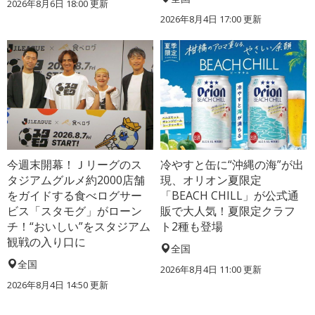
2026年8月6日 18:00
更新
2026年8月4日 17:00
更新
今週末開幕！Ｊリーグのス
冷やすと缶に“沖縄の海”が出
タジアムグルメ約2000店舗
現、オリオン夏限定
をガイドする食べログサー
「BEACH CHILL」が公式通
ビス「スタモグ」がローン
販で大人気！夏限定クラフ
チ！“おいしい”をスタジアム
ト2種も登場
観戦の入り口に
全国
全国
2026年8月4日 11:00
更新
2026年8月4日 14:50
更新