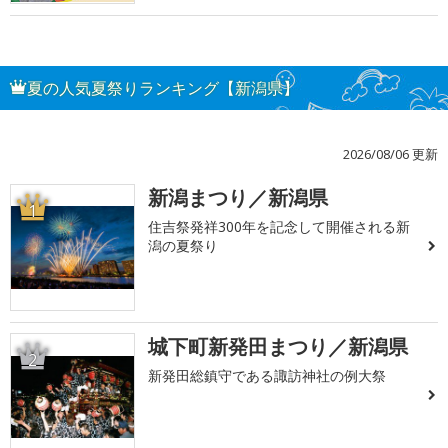
夏の人気夏祭りランキング【新潟県】
2026/08/06 更新
新潟まつり／新潟県
1
住吉祭発祥300年を記念して開催される新
潟の夏祭り
城下町新発田まつり／新潟県
2
新発田総鎮守である諏訪神社の例大祭