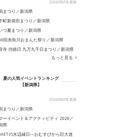
2026/08/08 更新
潟まつり／新潟県
下町新発田まつり／新潟県
いつ夏まつり／新潟県
50回糸魚川おまんた祭り／新潟県
音寺 功徳日 九万九千日まつり／新潟県
もっと見る
夏の人気イベントランキング
【新潟県】
2026/08/08 更新
潟まつり／新潟県
マーイベント＆アクティビティ 2026／
潟県
onETの水辺縁日―おむすびから巨大迷