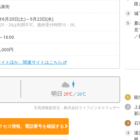
路
温泉街
城
4
年6月20日(土)～9月23日(水)
夏
5
4・25・26は利用不可。最終受付時間15：00。
見
／
～16:00
,000円
サイトほか、関連サイトはこちら
明日
29℃
／
26℃
能
1
上
2
天気情報提供元：株式会社ライフビジネスウェザー
新
石
3
クセス情報、電話番号を確認する
湯
4
県