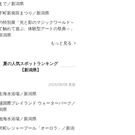
まで／新潟県
下町新発田まつり／新潟県
の特別展「光と影のマジックワールド～
て触れて遊ぶ、体験型アートの祭典～」
新潟県
もっと見る
夏の人気スポットランキング
【新潟県】
2026/08/08 更新
生海水浴場／新潟県
越国際プレイランド ウォーターパーク／
潟県
地海水浴場／新潟県
沢町レジャープール「オーロラ」／新潟