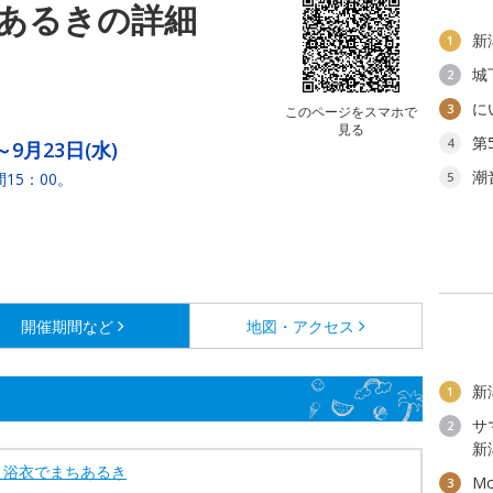
あるきの詳細
新
1
城
2
に
3
このページをスマホで
見る
第
4
～9月23日(水)
潮
15：00。
5
開催期間など
地図・アクセス
新
1
サ
2
新
こ浴衣でまちあるき
M
3