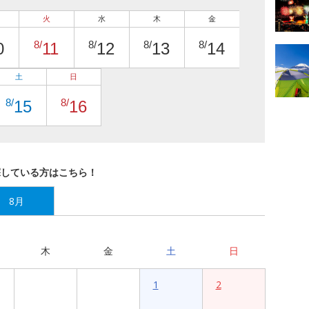
火
水
木
金
8/
8/
8/
8/
0
11
12
13
14
土
日
8/
8/
15
16
探している方はこちら！
8月
木
金
土
日
1
2