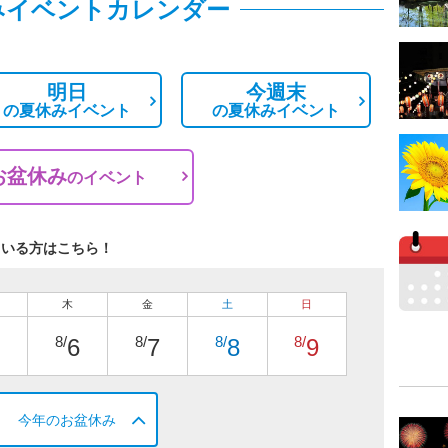
みイベントカレンダー
明日
今週末
の
夏休みイベント
の
夏休みイベント
お盆休み
の
イベント
ている方はこちら！
木
金
土
日
8/
8/
8/
8/
6
7
8
9
今年のお盆休み