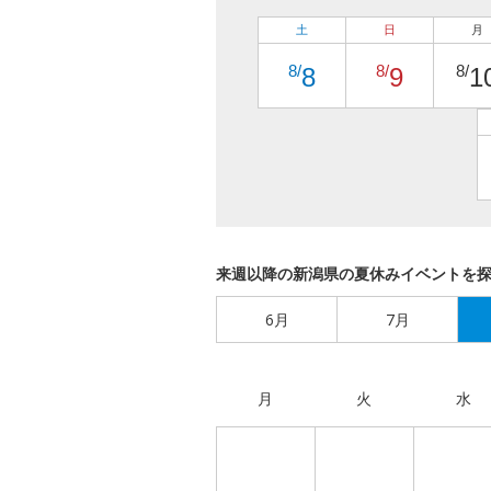
土
日
月
8/
8/
8/
8
9
1
来週以降の新潟県の夏休みイベントを
6月
7月
月
火
水