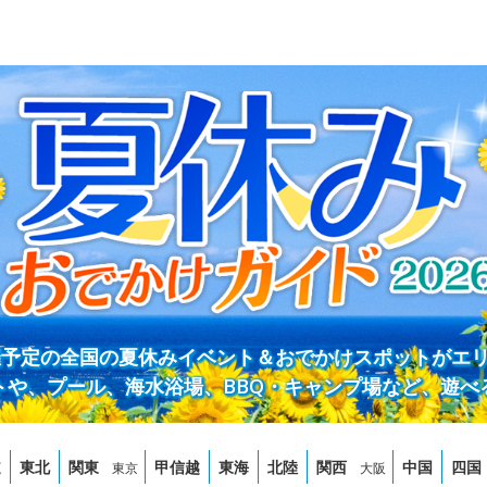
開催予定の全国の夏休みイベント＆おでかけスポットがエ
トや、プール、海水浴場、BBQ・キャンプ場など、遊べ
道
東北
関東
甲信越
東海
北陸
関西
中国
四国
東京
大阪