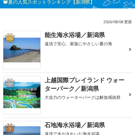
夏の人気スポットランキング【新潟県】
2026/08/08 更新
能生海水浴場／新潟県
1
遠浅で安心、家族にやさしい夏の海
上越国際プレイランド ウォー
2
ターパーク／新潟県
大迫力のウォーターパークは解放感抜群
石地海水浴場／新潟県
3
遠浅で水がきれいな海水浴場