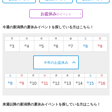
お盆休み
の
イベント
今週の新潟県の夏休みイベントを探している方はこちら！
月
火
水
木
金
土
日
8/
8/
8/
8/
8/
8/
8/
3
4
5
6
7
8
9
今年のお盆休み
土
日
月
火
水
木
金
土
日
8/
8/
8/
8/
8/
8/
8/
8/
8/
8
9
10
11
12
13
14
15
16
来週以降の新潟県の夏休みイベントを探している方はこちら！