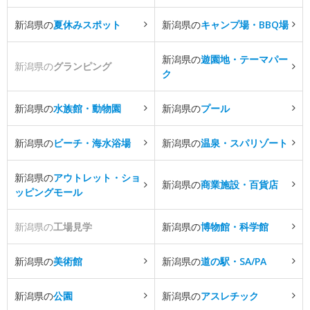
新潟県の
夏休みスポット
新潟県の
キャンプ場・BBQ場
新潟県の
遊園地・テーマパー
新潟県の
グランピング
ク
新潟県の
水族館・動物園
新潟県の
プール
新潟県の
ビーチ・海水浴場
新潟県の
温泉・スパリゾート
新潟県の
アウトレット・ショ
新潟県の
商業施設・百貨店
ッピングモール
新潟県の
工場見学
新潟県の
博物館・科学館
新潟県の
美術館
新潟県の
道の駅・SA/PA
新潟県の
公園
新潟県の
アスレチック