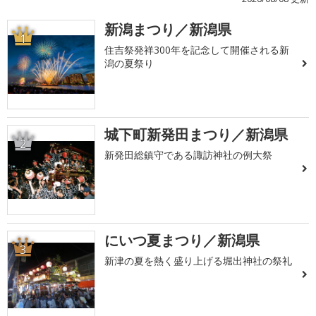
新潟まつり／新潟県
1
住吉祭発祥300年を記念して開催される新
潟の夏祭り
城下町新発田まつり／新潟県
2
新発田総鎮守である諏訪神社の例大祭
にいつ夏まつり／新潟県
3
新津の夏を熱く盛り上げる堀出神社の祭礼