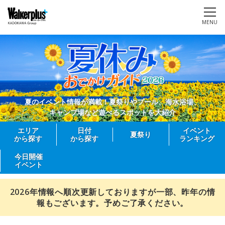
MENU
夏のイベント情報が満載！夏祭りやプール、海水浴場、
キャンプ場など遊べるスポットを大紹介
エリア
日付
イベント
夏祭り
から探す
から探す
ランキング
今日開催
イベント
2026年情報へ順次更新しておりますが一部、昨年の情
報もございます。予めご了承ください。