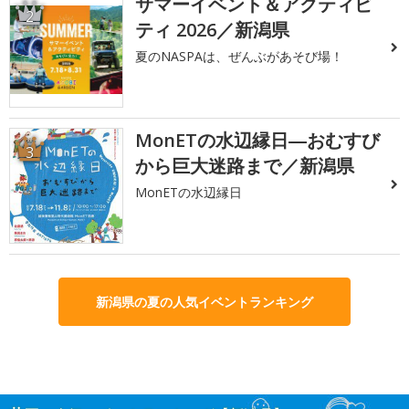
サマーイベント＆アクティビ
2
ティ 2026／新潟県
夏のNASPAは、ぜんぶがあそび場！
MonETの水辺縁日―おむすび
3
から巨大迷路まで／新潟県
MonETの水辺縁日
新潟県の夏の人気イベントランキング