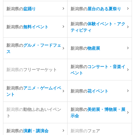
新潟県の
盆踊り
新潟県の
屋台のある夏祭り
新潟県の
体験イベント・アク
新潟県の
無料イベント
ティビティ
新潟県の
グルメ・フードフェ
新潟県の
物産展
ス
新潟県の
コンサート・音楽イ
新潟県の
フリーマーケット
ベント
新潟県の
アニメ・ゲームイベ
新潟県の
花イベント
ント
新潟県の
動物ふれあいイベン
新潟県の
美術展・博物展・展
ト
示会
新潟県の
演劇・講演会
新潟県の
フェア