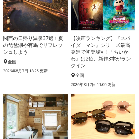
関西の日帰り温泉37選！夏
【映画ランキング】『スパ
の琵琶湖や有馬でリフレッ
イダーマン』シリーズ最高
シュしよう
発進で初登場V！『ちいか
わ』は2位、新作3本がラン
全国
クイン
2026年8月7日 18:25
更新
全国
2026年8月7日 11:00
更新