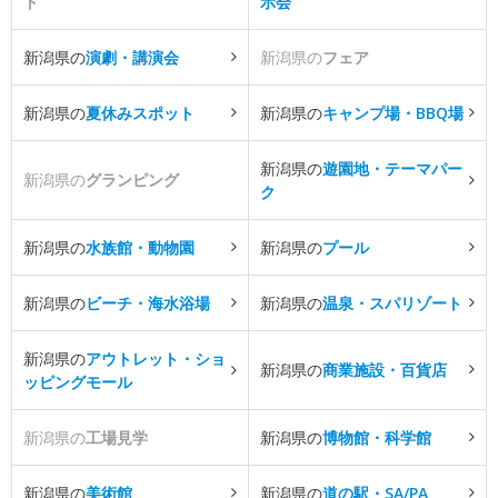
ト
示会
新潟県の
演劇・講演会
新潟県の
フェア
新潟県の
夏休みスポット
新潟県の
キャンプ場・BBQ場
新潟県の
遊園地・テーマパー
新潟県の
グランピング
ク
新潟県の
水族館・動物園
新潟県の
プール
新潟県の
ビーチ・海水浴場
新潟県の
温泉・スパリゾート
新潟県の
アウトレット・ショ
新潟県の
商業施設・百貨店
ッピングモール
新潟県の
工場見学
新潟県の
博物館・科学館
新潟県の
美術館
新潟県の
道の駅・SA/PA