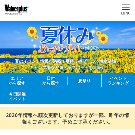
MENU
夏のイベント情報が満載！夏祭りやプール、海水浴場、
キャンプ場など遊べるスポットを大紹介
エリア
日付
イベント
夏祭り
から探す
から探す
ランキング
今日開催
イベント
2026年情報へ順次更新しておりますが一部、昨年の情
報もございます。予めご了承ください。