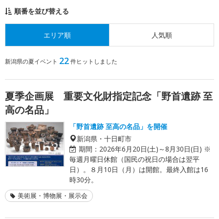
順番を並び替える
エリア順
人気順
22
新潟県の夏イベント
件ヒットしました
夏季企画展 重要文化財指定記念「野首遺跡 至
高の名品」
「野首遺跡 至高の名品」を開催
新潟県・十日町市
期間：
2026年6月20日(土)～8月30日(日) ※
毎週月曜日休館（国民の祝日の場合は翌平
日）。８月10日（月）は開館。最終入館は16
時30分。
美術展・博物展・展示会