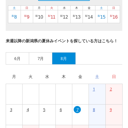
土
日
月
火
水
木
金
土
日
8/
8/
8/
8/
8/
8/
8/
8/
8/
8
9
10
11
12
13
14
15
16
来週以降の新潟県の夏休みイベントを探している方はこちら！
6月
7月
8月
月
火
水
木
金
土
日
1
2
3
4
5
6
7
8
9