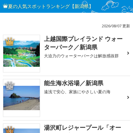
夏の人気スポットランキング【新潟県】
2026/08/07 更新
上越国際プレイランド ウォー
1
ターパーク／新潟県
大迫力のウォーターパークは解放感抜群
能生海水浴場／新潟県
2
遠浅で安心、家族にやさしい夏の海
湯沢町レジャープール「オー
3