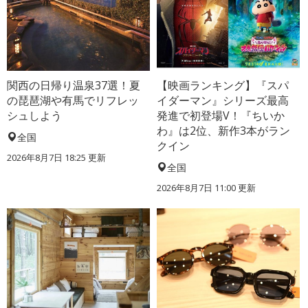
関西の日帰り温泉37選！夏
【映画ランキング】『スパ
の琵琶湖や有馬でリフレッ
イダーマン』シリーズ最高
シュしよう
発進で初登場V！『ちいか
わ』は2位、新作3本がラン
全国
クイン
2026年8月7日 18:25
更新
全国
2026年8月7日 11:00
更新