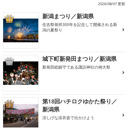
2026/08/07 更新
新潟まつり／新潟県
1
住吉祭発祥300年を記念して開催される新
潟の夏祭り
城下町新発田まつり／新潟県
2
新発田総鎮守である諏訪神社の例大祭
第18回ハチロクゆかた祭り／
3
新潟県
涼しげな浴衣姿で出かけよう