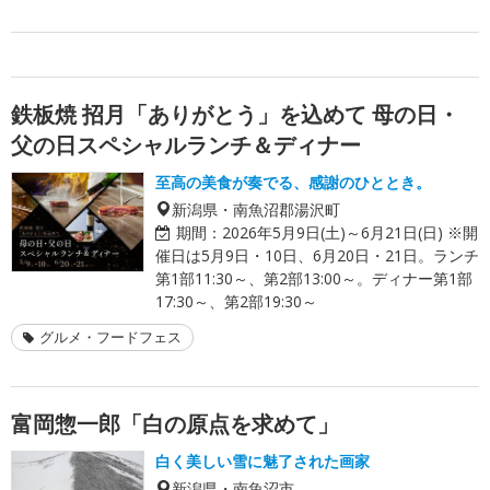
鉄板焼 招月「ありがとう」を込めて 母の日・
父の日スペシャルランチ＆ディナー
至高の美食が奏でる、感謝のひととき。
新潟県・南魚沼郡湯沢町
期間：
2026年5月9日(土)～6月21日(日) ※開
催日は5月9日・10日、6月20日・21日。ランチ
第1部11:30～、第2部13:00～。ディナー第1部
17:30～、第2部19:30～
グルメ・フードフェス
富岡惣一郎「白の原点を求めて」
白く美しい雪に魅了された画家
新潟県・南魚沼市