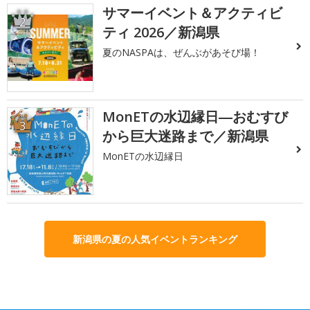
サマーイベント＆アクティビ
2
ティ 2026／新潟県
夏のNASPAは、ぜんぶがあそび場！
MonETの水辺縁日―おむすび
3
から巨大迷路まで／新潟県
MonETの水辺縁日
新潟県の夏の人気イベントランキング