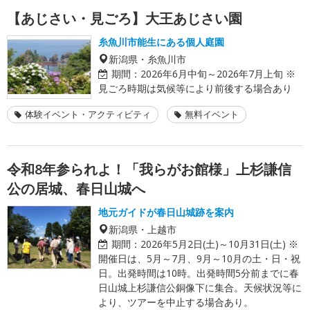
【あじさい・見ごろ】大王あじさい園
糸魚川市能生にある個人庭園
新潟県・糸魚川市
期間：
2026年6月中旬～2026年7月上旬 ※
見ごろ時期は気候等により前後する場合あり
体験イベント・アクティビティ
無料イベント
令和8年参られよ！「我らがお館様」上杉謙信
公の居城、春日山城へ
地元ガイドが春日山城跡を案内
新潟県・上越市
期間：
2026年5月2日(土)～10月31日(土) ※
開催日は、5月～7月、9月～10月の土・日・祝
日。出発時間は10時。出発時間5分前までに春
日山城上杉謙信公銅像下に集合。天候状況等に
より、ツアーを中止する場合あり。