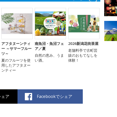
アフタヌーンティ
南魚沼・魚沼フェ
2026新潟花街茶屋
ー ～サマーフルー
ア／夏
老舗料亭で古町芸
ツ～
自然の恵み、うま
妓のおもてなしを
夏のフルーツを使
い酒。
体験！
用したアフタヌー
ンティー
でシェア
Facebookでシェア