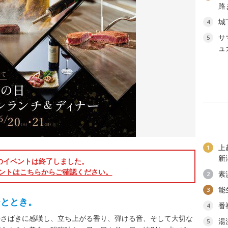
路
城
4
サ
5
ュ
上
1
新
のイベントは終了しました。
ントはこちらからご確認ください。
素
2
能
3
ひととき。
番
4
手さばきに感嘆し、立ち上がる香り、弾ける音、そして大切な
湯
5