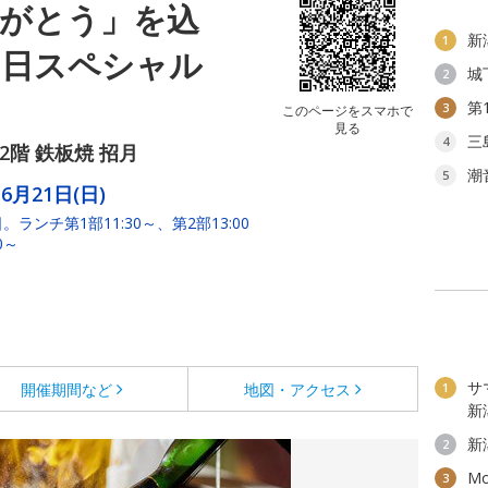
りがとう」を込
新
1
の日スペシャル
城
2
第
3
このページをスマホで
見る
三
4
2階 鉄板焼 招月
潮
5
6月21日(日)
ランチ第1部11:30～、第2部13:00
0～
サ
開催期間など
地図・アクセス
1
新
新
2
M
3