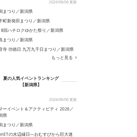
2026/08/06 更新
潟まつり／新潟県
下町新発田まつり／新潟県
18回ハチロクゆかた祭り／新潟県
島まつり／新潟県
音寺 功徳日 九万九千日まつり／新潟県
もっと見る
夏の人気イベントランキング
【新潟県】
2026/08/06 更新
マーイベント＆アクティビティ 2026／
潟県
潟まつり／新潟県
onETの水辺縁日―おむすびから巨大迷