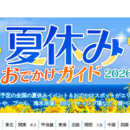
開催予定の全国の夏休みイベント＆おでかけスポットがエ
トや、プール、海水浴場、BBQ・キャンプ場など、遊べ
道
東北
関東
甲信越
東海
北陸
関西
中国
四国
東京
大阪