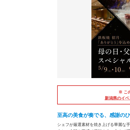
※ こ
新潟県のイベ
至高の美食が奏でる、感謝の
シェフが厳選素材を焼き上げる華麗な