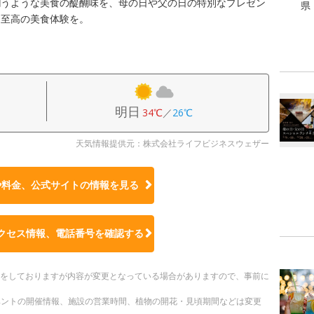
潤うような美食の醍醐味を、母の日や父の日の特別なプレゼン
県
、至高の美食体験を。
明日
34℃
／
26℃
天気情報提供元：株式会社ライフビジネスウェザー
や料金、公式サイトの
情報を見る
クセス情報、電話番号を確認する
更新をしておりますが内容が変更となっている場合がありますので、事前に
ベントの開催情報、施設の営業時間、植物の開花・見頃期間などは変更