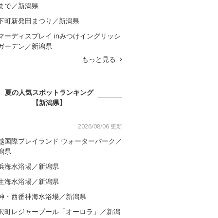
まで／新潟県
下町新発田まつり／新潟県
マーディスプレイ inみつけイングリッシ
ガーデン／新潟県
もっと見る
夏の人気スポットランキング
【新潟県】
2026/08/06 更新
越国際プレイランド ウォーターパーク／
潟県
浜海水浴場／新潟県
生海水浴場／新潟県
神・西番神海水浴場／新潟県
沢町レジャープール「オーロラ」／新潟