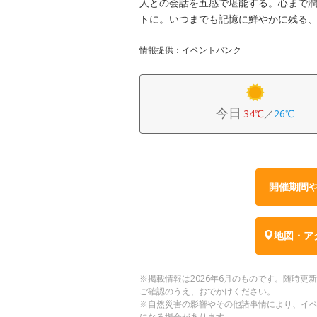
人との会話を五感で堪能する。心まで
トに。いつまでも記憶に鮮やかに残る
情報提供：イベントバンク
今日
34℃
／
26℃
開催期間
地図・ア
※掲載情報は2026年6月のものです。随時
ご確認のうえ、おでかけください。
※自然災害の影響やその他諸事情により、イ
になる場合があります。