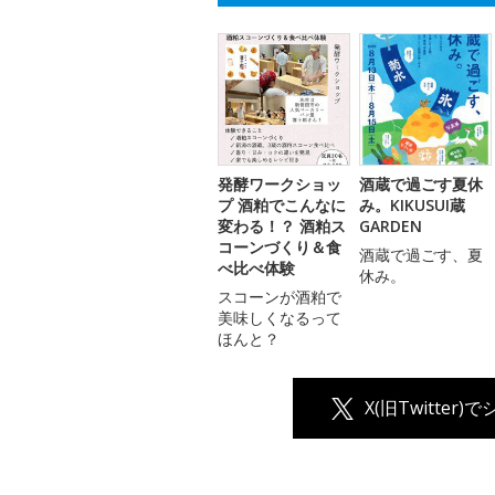
発酵ワークショッ
酒蔵で過ごす夏休
プ 酒粕でこんなに
み。KIKUSUI蔵
変わる！？ 酒粕ス
GARDEN
コーンづくり＆食
酒蔵で過ごす、夏
べ比べ体験
休み。
スコーンが酒粕で
美味しくなるって
ほんと？
X(旧Twitter)