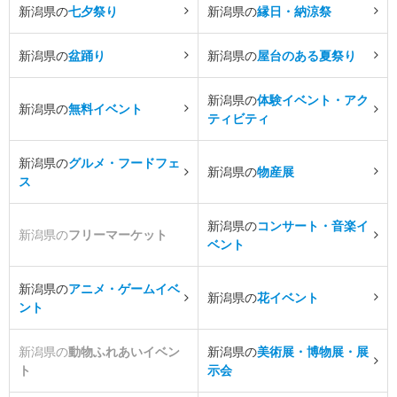
新潟県の
七夕祭り
新潟県の
縁日・納涼祭
新潟県の
盆踊り
新潟県の
屋台のある夏祭り
新潟県の
体験イベント・アク
新潟県の
無料イベント
ティビティ
新潟県の
グルメ・フードフェ
新潟県の
物産展
ス
新潟県の
コンサート・音楽イ
新潟県の
フリーマーケット
ベント
新潟県の
アニメ・ゲームイベ
新潟県の
花イベント
ント
新潟県の
動物ふれあいイベン
新潟県の
美術展・博物展・展
ト
示会