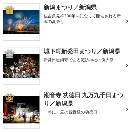
新潟まつり／新潟県
1
住吉祭発祥300年を記念して開催される新
潟の夏祭り
城下町新発田まつり／新潟県
2
新発田総鎮守である諏訪神社の例大祭
潮音寺 功徳日 九万九千日まつ
3
り／新潟県
一年に一度の観音様の功徳日