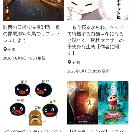
関西の日帰り温泉34選！夏
「もう寝るからね」ベッド
の琵琶湖や有馬でリフレッ
で待機する白猫→冬になる
シュしよう
と現れる「腕枕ヤクザ」の
予想外な生態【作者に聞
全国
く】
2026年8月9日 16:54
更新
全国
2026年8月8日 20:35
更新
ピングーの“トラウマ回”のト
【映画ランキング】『スパ