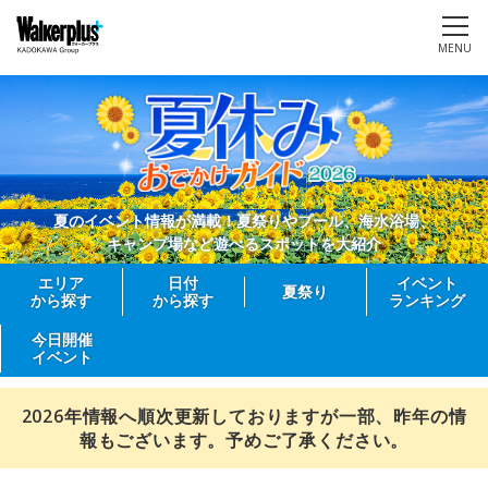
MENU
夏のイベント情報が満載！夏祭りやプール、海水浴場、
キャンプ場など遊べるスポットを大紹介
エリア
日付
イベント
夏祭り
から探す
から探す
ランキング
今日開催
イベント
2026年情報へ順次更新しておりますが一部、昨年の情
報もございます。予めご了承ください。