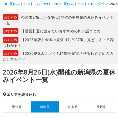
夏休みイベント・おでかけ2026
夏休みイベントカレンダー
20
今週末8/8(土)～8/9(日)開催の甲信越の夏休みイベント
おすすめ
一覧
【漫画】夏に読みたいおすすめの怖い話まとめ
おすすめ
【2026年版】全国の夏祭り注目27選。見どころ・日程
おすすめ
もわかる！
【2026夏休み】おうち時間を充実させるおすすめの過
おすすめ
ごし方ガイド
2026年8月26日(水)開催の新潟県の夏休
みイベント一覧
エリアを絞り込む
甲信越
新潟県
山梨県
長野県