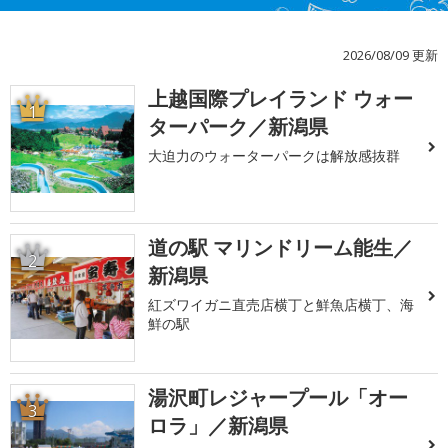
2026/08/09 更新
上越国際プレイランド ウォー
1
ターパーク／新潟県
大迫力のウォーターパークは解放感抜群
道の駅 マリンドリーム能生／
2
新潟県
紅ズワイガニ直売店横丁と鮮魚店横丁、海
鮮の駅
湯沢町レジャープール「オー
3
ロラ」／新潟県