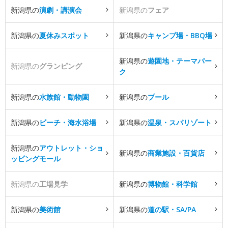
新潟県の
演劇・講演会
新潟県の
フェア
新潟県の
夏休みスポット
新潟県の
キャンプ場・BBQ場
新潟県の
遊園地・テーマパー
新潟県の
グランピング
ク
新潟県の
水族館・動物園
新潟県の
プール
新潟県の
ビーチ・海水浴場
新潟県の
温泉・スパリゾート
新潟県の
アウトレット・ショ
新潟県の
商業施設・百貨店
ッピングモール
新潟県の
工場見学
新潟県の
博物館・科学館
新潟県の
美術館
新潟県の
道の駅・SA/PA