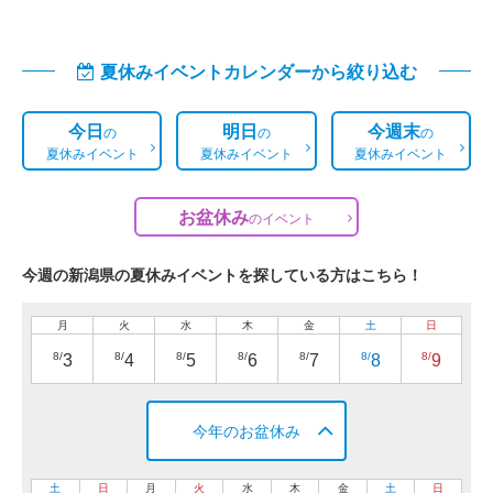
夏休みイベントカレンダーから絞り込む
今日
明日
今週末
の
の
の
夏休みイベント
夏休みイベント
夏休みイベント
お盆休み
の
イベント
今週の新潟県の夏休みイベントを探している方はこちら！
月
火
水
木
金
土
日
8/
8/
8/
8/
8/
8/
8/
3
4
5
6
7
8
9
今年のお盆休み
土
日
月
火
水
木
金
土
日