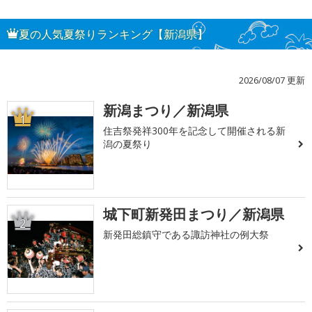
夏の人気夏祭りランキング【新潟県】
2026/08/07 更新
新潟まつり／新潟県
1
住吉祭発祥300年を記念して開催される新
潟の夏祭り
城下町新発田まつり／新潟県
2
新発田総鎮守である諏訪神社の例大祭