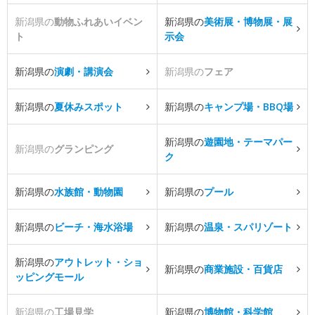
新潟県の
動物ふれあいイベン
新潟県の
美術展・博物展・展
ト
示会
新潟県の
演劇・講演会
新潟県の
フェア
新潟県の
夏休みスポット
新潟県の
キャンプ場・BBQ場
新潟県の
遊園地・テーマパー
新潟県の
グランピング
ク
新潟県の
水族館・動物園
新潟県の
プール
新潟県の
ビーチ・海水浴場
新潟県の
温泉・スパリゾート
新潟県の
アウトレット・ショ
新潟県の
商業施設・百貨店
ッピングモール
新潟県の
工場見学
新潟県の
博物館・科学館