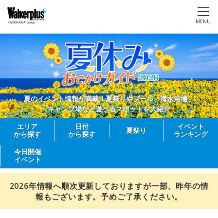
MENU
夏のイベント情報が満載！夏祭りやプール、海水浴場、
キャンプ場など遊べるスポットを大紹介
エリア
日付
イベント
夏祭り
から探す
から探す
ランキング
今日開催
イベント
2026年情報へ順次更新しておりますが一部、昨年の情
報もございます。予めご了承ください。