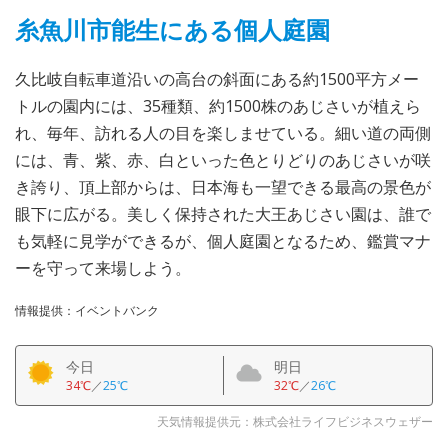
糸魚川市能生にある個人庭園
久比岐自転車道沿いの高台の斜面にある約1500平方メー
トルの園内には、35種類、約1500株のあじさいが植えら
れ、毎年、訪れる人の目を楽しませている。細い道の両側
には、青、紫、赤、白といった色とりどりのあじさいが咲
き誇り、頂上部からは、日本海も一望できる最高の景色が
眼下に広がる。美しく保持された大王あじさい園は、誰で
も気軽に見学ができるが、個人庭園となるため、鑑賞マナ
ーを守って来場しよう。
情報提供：イベントバンク
今日
明日
34℃
／
25℃
32℃
／
26℃
天気情報提供元：株式会社ライフビジネスウェザー