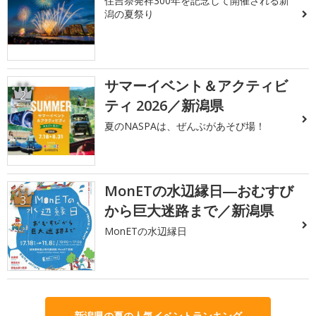
住吉祭発祥300年を記念して開催される新
潟の夏祭り
サマーイベント＆アクティビ
2
ティ 2026／新潟県
夏のNASPAは、ぜんぶがあそび場！
MonETの水辺縁日―おむすび
3
から巨大迷路まで／新潟県
MonETの水辺縁日
新潟県の夏の人気イベントランキング