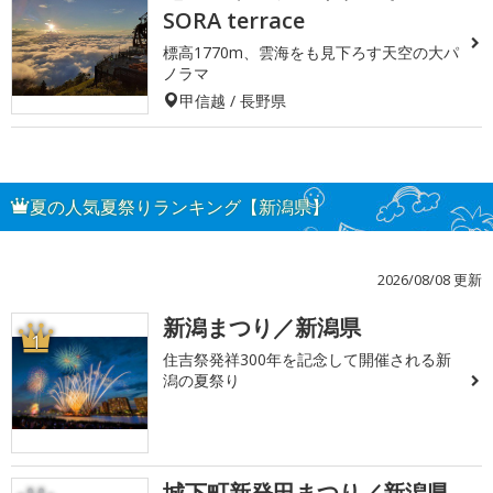
SORA terrace
標高1770m、雲海をも見下ろす天空の大パ
ノラマ
甲信越 / 長野県
夏の人気夏祭りランキング【新潟県】
2026/08/08 更新
新潟まつり／新潟県
1
住吉祭発祥300年を記念して開催される新
潟の夏祭り
城下町新発田まつり／新潟県