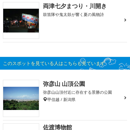
両津七夕まつり・川開き
鼓笛隊や鬼太鼓が響く夏の風物詩
このスポットを見ている人はこちらも見ています
弥彦山 山頂公園
弥彦山山頂付近に存在する景勝の公園
甲信越 / 新潟県
佐渡博物館