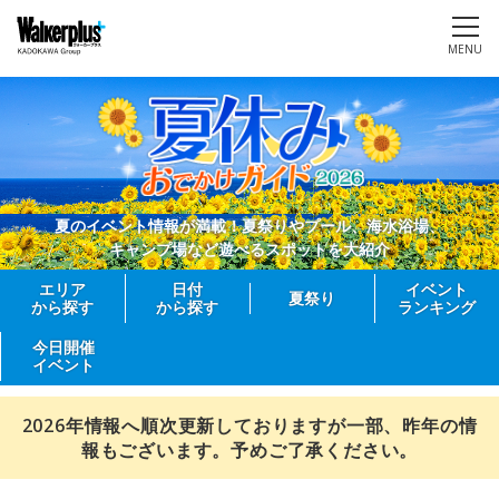
MENU
夏のイベント情報が満載！夏祭りやプール、海水浴場、
キャンプ場など遊べるスポットを大紹介
エリア
日付
イベント
夏祭り
から探す
から探す
ランキング
今日開催
イベント
2026年情報へ順次更新しておりますが一部、昨年の情
報もございます。予めご了承ください。