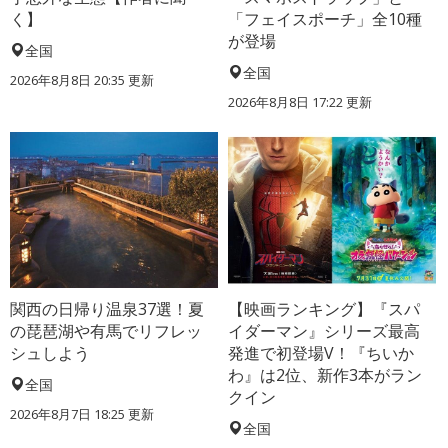
く】
「フェイスポーチ」全10種
が登場
全国
全国
2026年8月8日 20:35
更新
2026年8月8日 17:22
更新
関西の日帰り温泉37選！夏
【映画ランキング】『スパ
の琵琶湖や有馬でリフレッ
イダーマン』シリーズ最高
シュしよう
発進で初登場V！『ちいか
わ』は2位、新作3本がラン
全国
クイン
2026年8月7日 18:25
更新
全国