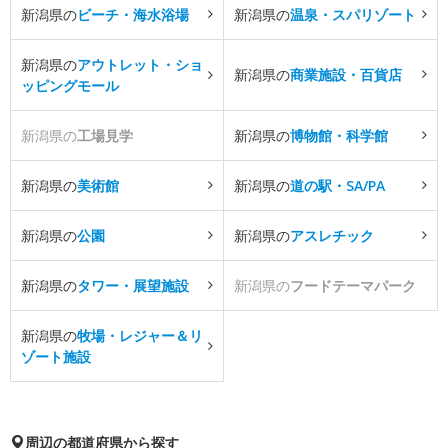
新潟県の
ビーチ・海水浴場
新潟県の
温泉・スパリゾート
新潟県の
アウトレット・ショ
新潟県の
商業施設・百貨店
ッピングモール
新潟県の
工場見学
新潟県の
博物館・科学館
新潟県の
美術館
新潟県の
道の駅・SA/PA
新潟県の
公園
新潟県の
アスレチック
新潟県の
タワー・展望施設
新潟県の
フードテーマパーク
新潟県の
牧場・レジャー＆リ
ゾート施設
周辺の都道府県から探す