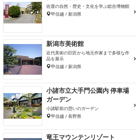
佐渡の自然・歴史・文化を学ぶ総合博物館
甲信越 / 新潟県
新潟市美術館
近代美術の巨匠から地元作家まで多様な作
品を展示
甲信越 / 新潟県
小諸市立大手門公園内 停車場
ガーデン
小諸駅前の憩いのガーデン
甲信越 / 長野県
竜王マウンテンリゾート