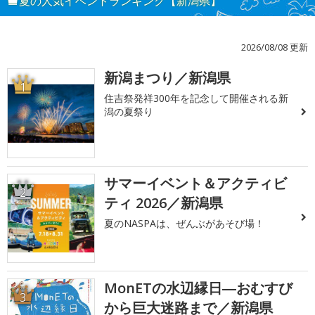
夏の人気イベントランキング【新潟県】
2026/08/08 更新
新潟まつり／新潟県
1
住吉祭発祥300年を記念して開催される新
潟の夏祭り
サマーイベント＆アクティビ
2
ティ 2026／新潟県
夏のNASPAは、ぜんぶがあそび場！
MonETの水辺縁日―おむすび
3
から巨大迷路まで／新潟県