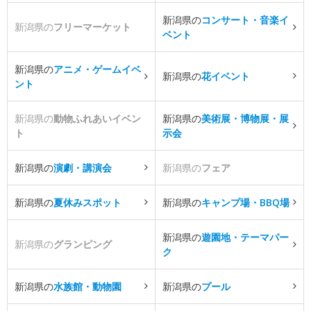
新潟県の
コンサート・音楽イ
新潟県の
フリーマーケット
ベント
新潟県の
アニメ・ゲームイベ
新潟県の
花イベント
ント
新潟県の
動物ふれあいイベン
新潟県の
美術展・博物展・展
ト
示会
新潟県の
演劇・講演会
新潟県の
フェア
新潟県の
夏休みスポット
新潟県の
キャンプ場・BBQ場
新潟県の
遊園地・テーマパー
新潟県の
グランピング
ク
新潟県の
水族館・動物園
新潟県の
プール