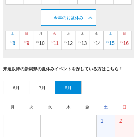
今年のお盆休み
土
日
月
火
水
木
金
土
日
8/
8/
8/
8/
8/
8/
8/
8/
8/
8
9
10
11
12
13
14
15
16
来週以降の新潟県の夏休みイベントを探している方はこちら！
6月
7月
8月
月
火
水
木
金
土
日
1
2