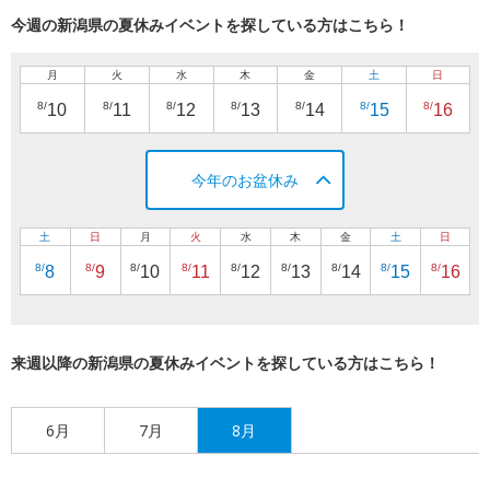
今週の新潟県の夏休みイベントを探している方はこちら！
月
火
水
木
金
土
日
8/
8/
8/
8/
8/
8/
8/
10
11
12
13
14
15
16
今年のお盆休み
土
日
月
火
水
木
金
土
日
8/
8/
8/
8/
8/
8/
8/
8/
8/
8
9
10
11
12
13
14
15
16
来週以降の新潟県の夏休みイベントを探している方はこちら！
6月
7月
8月