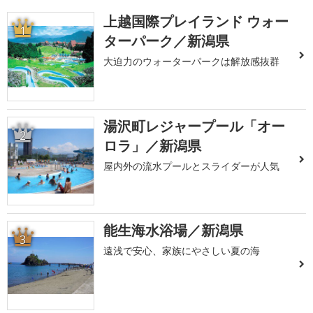
上越国際プレイランド ウォー
1
ターパーク／新潟県
大迫力のウォーターパークは解放感抜群
湯沢町レジャープール「オー
2
ロラ」／新潟県
屋内外の流水プールとスライダーが人気
能生海水浴場／新潟県
3
遠浅で安心、家族にやさしい夏の海