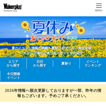
MENU
夏のイベント情報が満載！夏祭りやプール、海水浴場、
キャンプ場など遊べるスポットを大紹介
エリア
日付
イベント
夏祭り
から探す
から探す
ランキング
今日開催
イベント
2026年情報へ順次更新しておりますが一部、昨年の情
報もございます。予めご了承ください。