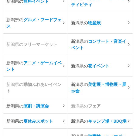
新潟県の
無料イベント
ティビティ
新潟県の
グルメ・フードフェ
新潟県の
物産展
ス
新潟県の
コンサート・音楽イ
新潟県の
フリーマーケット
ベント
新潟県の
アニメ・ゲームイベ
新潟県の
花イベント
ント
新潟県の
動物ふれあいイベン
新潟県の
美術展・博物展・展
ト
示会
新潟県の
演劇・講演会
新潟県の
フェア
新潟県の
夏休みスポット
新潟県の
キャンプ場・BBQ場