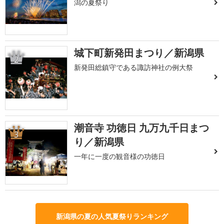
潟の夏祭り
城下町新発田まつり／新潟県
2
新発田総鎮守である諏訪神社の例大祭
潮音寺 功徳日 九万九千日まつ
3
り／新潟県
一年に一度の観音様の功徳日
新潟県の夏の人気夏祭りランキング