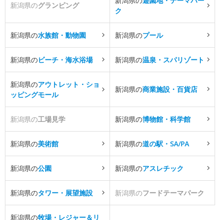
新潟県の
遊園地・テーマパー
新潟県の
グランピング
ク
新潟県の
水族館・動物園
新潟県の
プール
新潟県の
ビーチ・海水浴場
新潟県の
温泉・スパリゾート
新潟県の
アウトレット・ショ
新潟県の
商業施設・百貨店
ッピングモール
新潟県の
工場見学
新潟県の
博物館・科学館
新潟県の
美術館
新潟県の
道の駅・SA/PA
新潟県の
公園
新潟県の
アスレチック
新潟県の
タワー・展望施設
新潟県の
フードテーマパーク
新潟県の
牧場・レジャー＆リ