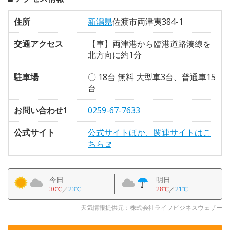
住所
新潟県
佐渡市両津夷384-1
交通アクセス
【車】両津港から臨港道路湊線を
北方向に約1分
駐車場
〇 18台 無料 大型車3台、普通車15
台
お問い合わせ1
0259-67-7633
公式サイト
公式サイトほか、関連サイトはこ
ちら
今日
明日
30℃
／
23℃
28℃
／
21℃
天気情報提供元：株式会社ライフビジネスウェザー