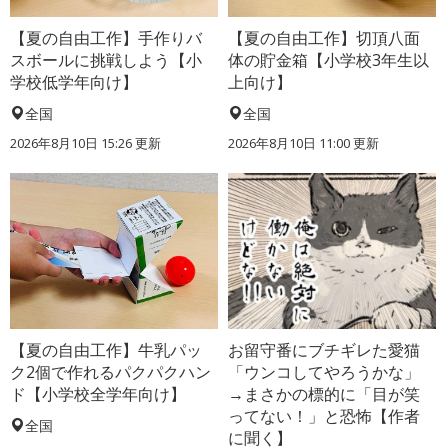
【夏の自由工作】手作りバ
【夏の自由工作】切頂八面
スボールに挑戦しよう【小
体の貯金箱【小学校3年生以
学校低学年向け】
上向け】
全国
全国
2026年8月10日 15:26
更新
2026年8月10日 11:00
更新
【夏の自由工作】牛乳パッ
お留守番にブチギレた愛猫
ク2個で作れるパクパクハン
「ウンコしてやろうかな」
ド【小学校全学年向け】
→まさかの標的に「目が笑
ってない！」と恐怖【作者
全国
に聞く】