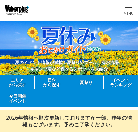
MENU
夏のイベント情報が満載！夏祭りやプール、海水浴場、
キャンプ場など遊べるスポットを大紹介
エリア
日付
イベント
夏祭り
から探す
から探す
ランキング
今日開催
イベント
2026年情報へ順次更新しておりますが一部、昨年の情
報もございます。予めご了承ください。