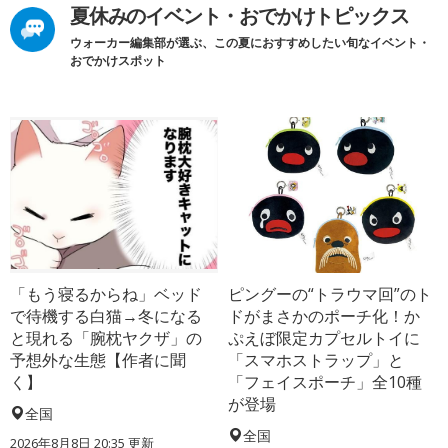
夏休みのイベント・おでかけトピックス
ウォーカー編集部が選ぶ、この夏におすすめしたい旬なイベント・
おでかけスポット
「もう寝るからね」ベッド
ピングーの“トラウマ回”のト
で待機する白猫→冬になる
ドがまさかのポーチ化！か
と現れる「腕枕ヤクザ」の
ぷえぼ限定カプセルトイに
予想外な生態【作者に聞
「スマホストラップ」と
く】
「フェイスポーチ」全10種
が登場
全国
全国
2026年8月8日 20:35
更新