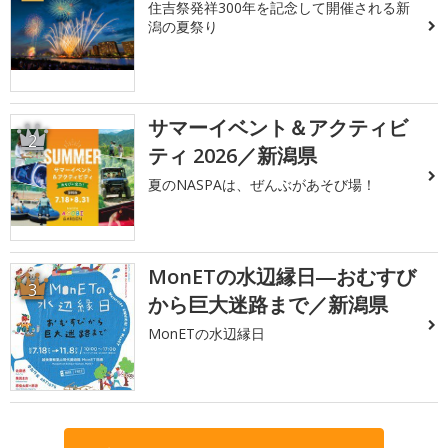
住吉祭発祥300年を記念して開催される新
潟の夏祭り
サマーイベント＆アクティビ
2
ティ 2026／新潟県
夏のNASPAは、ぜんぶがあそび場！
MonETの水辺縁日―おむすび
3
から巨大迷路まで／新潟県
MonETの水辺縁日