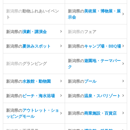
新潟県の
動物ふれあいイベン
新潟県の
美術展・博物展・展
ト
示会
新潟県の
演劇・講演会
新潟県の
フェア
新潟県の
夏休みスポット
新潟県の
キャンプ場・BBQ場
新潟県の
遊園地・テーマパー
新潟県の
グランピング
ク
新潟県の
水族館・動物園
新潟県の
プール
新潟県の
ビーチ・海水浴場
新潟県の
温泉・スパリゾート
新潟県の
アウトレット・ショ
新潟県の
商業施設・百貨店
ッピングモール