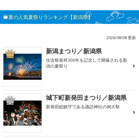
夏の人気夏祭りランキング【新潟県】
2026/08/08 更新
新潟まつり／新潟県
1
住吉祭発祥300年を記念して開催される新
潟の夏祭り
城下町新発田まつり／新潟県
2
新発田総鎮守である諏訪神社の例大祭