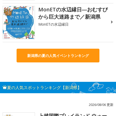
MonETの水辺縁日―おむすび
3
から巨大迷路まで／新潟県
MonETの水辺縁日
新潟県の夏の人気イベントランキング
夏の人気スポットランキング【新潟県】
2026/08/06 更新
上越国際プレイランド ウォー