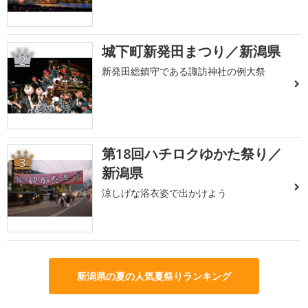
城下町新発田まつり／新潟県
2
新発田総鎮守である諏訪神社の例大祭
第18回ハチロクゆかた祭り／
3
新潟県
涼しげな浴衣姿で出かけよう
新潟県の夏の人気夏祭りランキング