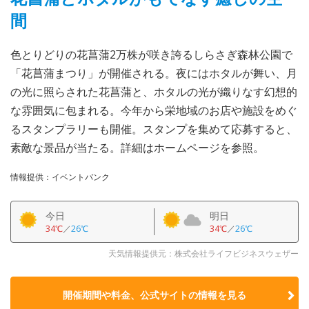
間
色とりどりの花菖蒲2万株が咲き誇るしらさぎ森林公園で
「花菖蒲まつり」が開催される。夜にはホタルが舞い、月
の光に照らされた花菖蒲と、ホタルの光が織りなす幻想的
な雰囲気に包まれる。今年から栄地域のお店や施設をめぐ
るスタンプラリーも開催。スタンプを集めて応募すると、
素敵な景品が当たる。詳細はホームページを参照。
情報提供：イベントバンク
今日
明日
34℃
／
26℃
34℃
／
26℃
天気情報提供元：株式会社ライフビジネスウェザー
開催期間や料金、公式サイトの
情報を見る