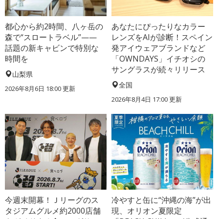
都心から約2時間、八ヶ岳の
あなたにぴったりなカラー
森で“スロートラベル”——
レンズをAIが診断！スペイン
話題の新キャビンで特別な
発アイウェアブランドなど
時間を
「OWNDAYS」イチオシの
サングラスが続々リリース
山梨県
全国
2026年8月6日 18:00
更新
2026年8月4日 17:00
更新
今週末開幕！Ｊリーグのス
冷やすと缶に“沖縄の海”が出
タジアムグルメ約2000店舗
現、オリオン夏限定