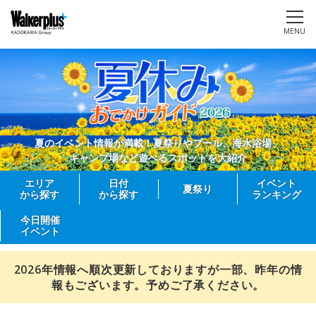
MENU
夏のイベント情報が満載！夏祭りやプール、海水浴場、
キャンプ場など遊べるスポットを大紹介
エリア
日付
イベント
夏祭り
から探す
から探す
ランキング
今日開催
イベント
2026年情報へ順次更新しておりますが一部、昨年の情
報もございます。予めご了承ください。