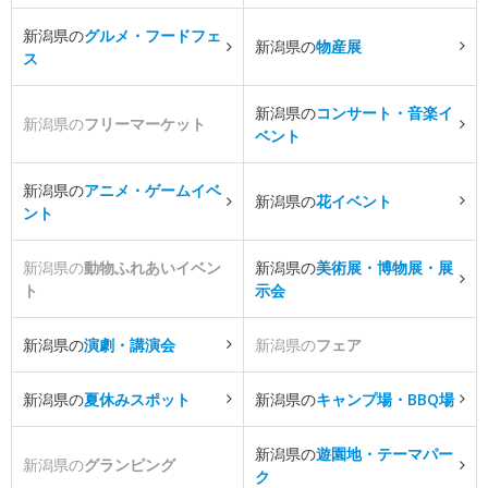
新潟県の
グルメ・フードフェ
新潟県の
物産展
ス
新潟県の
コンサート・音楽イ
新潟県の
フリーマーケット
ベント
新潟県の
アニメ・ゲームイベ
新潟県の
花イベント
ント
新潟県の
動物ふれあいイベン
新潟県の
美術展・博物展・展
ト
示会
新潟県の
演劇・講演会
新潟県の
フェア
新潟県の
夏休みスポット
新潟県の
キャンプ場・BBQ場
新潟県の
遊園地・テーマパー
新潟県の
グランピング
ク