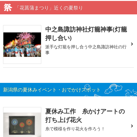
「花菖蒲まつり」近くの夏祭り
中之島諏訪神社灯籠神事(灯籠
押し合い)
派手な灯籠を押し合う中之島諏訪神社の行
事
新潟県の夏休みイベント・おでかけスポット
夏休み工作 糸かけアートの
打ち上げ花火
糸で模様を作り花火を作ろう！