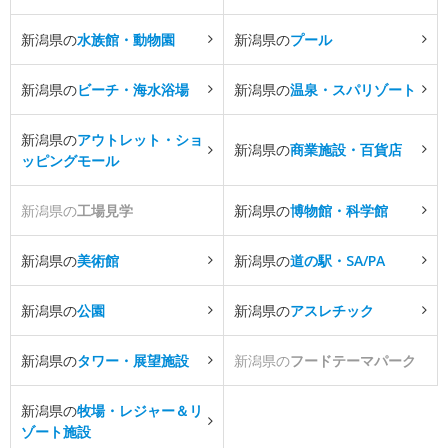
新潟県の
水族館・動物園
新潟県の
プール
新潟県の
ビーチ・海水浴場
新潟県の
温泉・スパリゾート
新潟県の
アウトレット・ショ
新潟県の
商業施設・百貨店
ッピングモール
新潟県の
工場見学
新潟県の
博物館・科学館
新潟県の
美術館
新潟県の
道の駅・SA/PA
新潟県の
公園
新潟県の
アスレチック
新潟県の
タワー・展望施設
新潟県の
フードテーマパーク
新潟県の
牧場・レジャー＆リ
ゾート施設