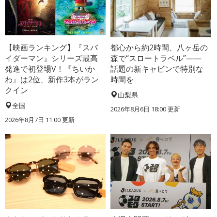
【映画ランキング】『スパ
都心から約2時間、八ヶ岳の
イダーマン』シリーズ最高
森で“スロートラベル”——
発進で初登場V！『ちいか
話題の新キャビンで特別な
わ』は2位、新作3本がラン
時間を
クイン
山梨県
全国
2026年8月6日 18:00
更新
2026年8月7日 11:00
更新