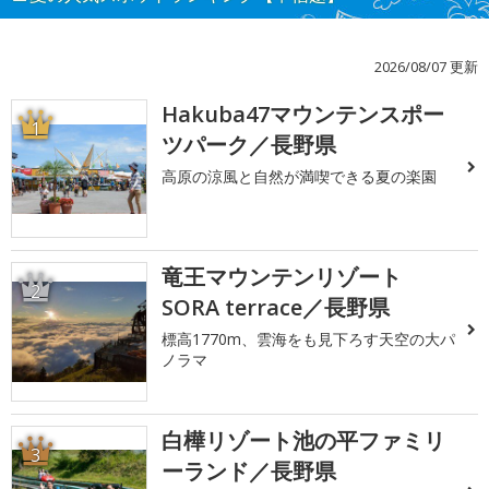
2026/08/07 更新
Hakuba47マウンテンスポー
1
ツパーク／長野県
高原の涼風と自然が満喫できる夏の楽園
竜王マウンテンリゾート
2
SORA terrace／長野県
標高1770m、雲海をも見下ろす天空の大パ
ノラマ
白樺リゾート池の平ファミリ
3
ーランド／長野県