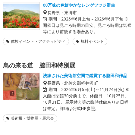
60万株の色鮮やかなレンゲツツジ群生
長野県・東御市
期間：
2026年6月上旬～2026年6月下旬 ※
開催日は見ごろ時期の目安、見ごろ時期は気候
等により前後する場合あり。
体験イベント・アクティビティ
無料イベント
鳥の来る道 脇田和特別展
洗練された美術館空間で鑑賞する脇田和作品
長野県・北佐久郡軽井沢町
期間：
2026年6月6日(土)～11月24日(火) ※
入館は閉館30分前まで。休館日 10月25日、
10月31日、展示替え等の臨時休館あり※日程
は未定。詳細は公式HP参照。
美術展・博物展・展示会