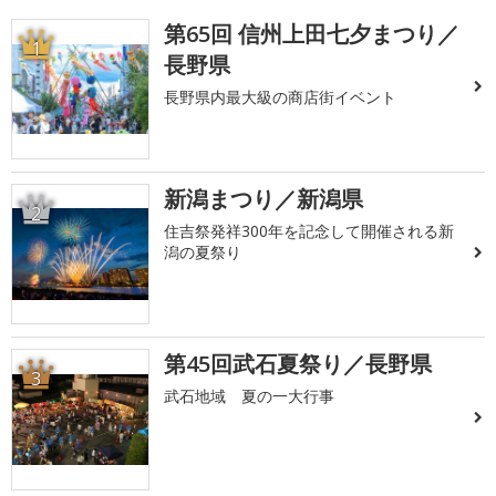
第65回 信州上田七夕まつり／
1
長野県
長野県内最大級の商店街イベント
新潟まつり／新潟県
2
住吉祭発祥300年を記念して開催される新
潟の夏祭り
第45回武石夏祭り／長野県
3
武石地域 夏の一大行事