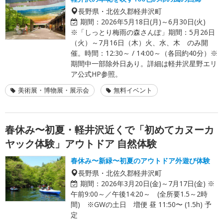
長野県・北佐久郡軽井沢町
期間：
2026年5月18日(月)～6月30日(火)
※「しっとり梅雨の森さんぽ」期間：5月26日
（火）～7月16日（木）火、水、木 のみ開
催。時間：12:30～ / 14:00～（各回約40分）※
期間中一部除外日あり。詳細は軽井沢星野エリ
ア公式HP参照。
美術展・博物展・展示会
無料イベント
春休み〜初夏・軽井沢近くで「初めてカヌーカ
ヤック体験」アウトドア 自然体験
春休み〜新緑〜初夏のアウトドア外遊び体験
長野県・北佐久郡軽井沢町
期間：
2026年3月20日(金)～7月17日(金) ※
午前9:00～／午後14:20～ (全所要1.5～2時
間) ※GWの土日 増便 昼 11:50〜 (1.5h) 予
定