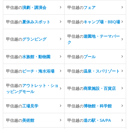
甲信越の
演劇・講演会
甲信越の
フェア
甲信越の
夏休みスポット
甲信越の
キャンプ場・BBQ場
甲信越の
遊園地・テーマパー
甲信越の
グランピング
ク
甲信越の
水族館・動物園
甲信越の
プール
甲信越の
ビーチ・海水浴場
甲信越の
温泉・スパリゾート
甲信越の
アウトレット・ショ
甲信越の
商業施設・百貨店
ッピングモール
甲信越の
工場見学
甲信越の
博物館・科学館
甲信越の
美術館
甲信越の
道の駅・SA/PA