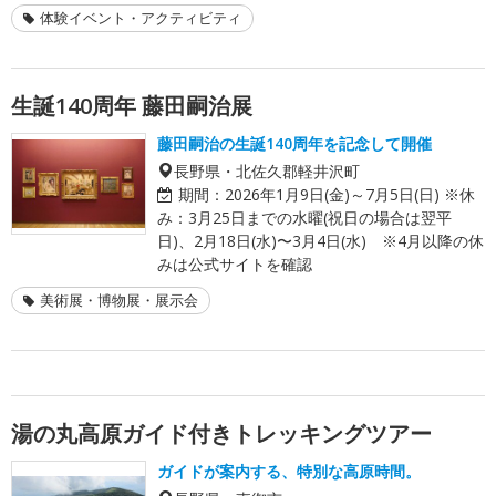
体験イベント・アクティビティ
生誕140周年 藤田嗣治展
藤田嗣治の生誕140周年を記念して開催
長野県・北佐久郡軽井沢町
期間：
2026年1月9日(金)～7月5日(日) ※休
み：3月25日までの水曜(祝日の場合は翌平
日)、2月18日(水)〜3月4日(水) ※4月以降の休
みは公式サイトを確認
美術展・博物展・展示会
湯の丸高原ガイド付きトレッキングツアー
ガイドが案内する、特別な高原時間。