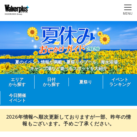
MENU
夏のイベント情報が満載！夏祭りやプール、海水浴場、
キャンプ場など遊べるスポットを大紹介
エリア
日付
イベント
夏祭り
から探す
から探す
ランキング
今日開催
イベント
2026年情報へ順次更新しておりますが一部、昨年の情
報もございます。予めご了承ください。