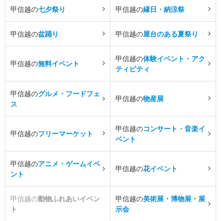
甲信越の
七夕祭り
甲信越の
縁日・納涼祭
甲信越の
盆踊り
甲信越の
屋台のある夏祭り
甲信越の
体験イベント・アク
甲信越の
無料イベント
ティビティ
甲信越の
グルメ・フードフェ
甲信越の
物産展
ス
甲信越の
コンサート・音楽イ
甲信越の
フリーマーケット
ベント
甲信越の
アニメ・ゲームイベ
甲信越の
花イベント
ント
甲信越の
動物ふれあいイベン
甲信越の
美術展・博物展・展
ト
示会