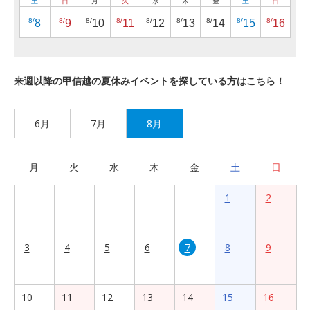
土
日
月
火
水
木
金
土
日
8/
8/
8/
8/
8/
8/
8/
8/
8/
8
9
10
11
12
13
14
15
16
来週以降の甲信越の夏休みイベントを探している方はこちら！
6月
7月
8月
月
火
水
木
金
土
日
1
2
3
4
5
6
7
8
9
10
11
12
13
14
15
16